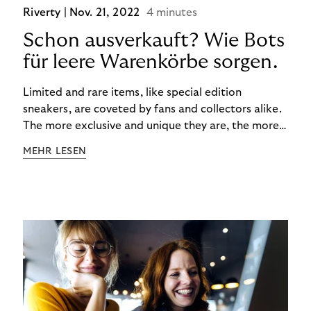
Riverty |
Nov. 21, 2022
4 minutes
Schon ausverkauft? Wie Bots
für leere Warenkörbe sorgen.
Limited and rare items, like special edition
sneakers, are coveted by fans and collectors alike.
The more exclusive and unique they are, the more
the obsession grows. The fashion and lifestyle
MEHR LESEN
industry uses artificial scarcity, also known as a
“drop”, to boost sales and provide exclusive brand
experiences. Resellers can and do exploit this,
reselling products for several times their original
value. You might be thinking, “Kerching!”. But this is
really an unwanted side effect – one which more
and more companies are taking technical steps to
tackle.