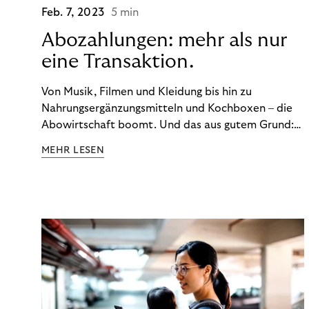
Feb. 7, 2023
5 min
Abozahlungen: mehr als nur
eine Transaktion.
Von Musik, Filmen und Kleidung bis hin zu
Nahrungsergänzungsmitteln und Kochboxen – die
Abowirtschaft boomt. Und das aus gutem Grund:
Abonnements geben uns die Flexibilität, die wir uns
MEHR LESEN
wünschen. Sie ermöglichen es uns, Produkte und
Dienstleistungen jederzeit zu nutzen, ohne sie
kaufen zu müssen. Viele große Unternehmen haben
das Potenzial von Abonnements schon für sich
entdeckt. Und das neue Geschäftsmodell rentiert
sich. Doch was genau können Sie tun, um
Abozahlungen für Ihren Erfolg zu nutzen?