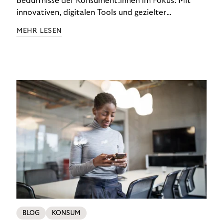
Bedürfnisse der Konsument:innen im Fokus: Mit
innovativen, digitalen Tools und gezielter
Aufklärung zu Finanzthemen helfen wir Menschen,
MEHR LESEN
ein Leben in finanzieller Freiheit zu führen. So
wollen wir eine nachhaltige Art schaffen,
einzukaufen, zu konsumieren und zu zahlen.
BLOG
KONSUM