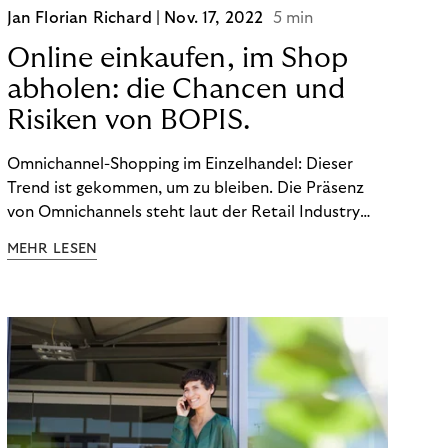
Jan Florian Richard |
Nov. 17, 2022
5 min
Online einkaufen, im Shop
abholen: die Chancen und
Risiken von BOPIS.
Omnichannel-Shopping im Einzelhandel: Dieser
Trend ist gekommen, um zu bleiben. Die Präsenz
von Omnichannels steht laut der Retail Industry
Leaders Association auf Platz 1 der Dinge, auf die
MEHR LESEN
nicht mehr verzichtet werden kann. Ein fester
Bestandteil des Modells ist das Prinzip „Buy Online,
Pick up In-Store“ (BOPIS): Nutzer:innen kaufen
online ein und holen die Ware im Shop ab. BOPIS
bietet zwar viele Vorteile, hat aber auch seinen
Preis. Potenzielle Betrugsfälle oder zusätzliche
Betriebskosten sind nur einige der Risiken. Ist es
das also wert? Wir stellen die Vor- und Nachteile