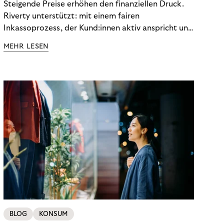
Steigende Preise erhöhen den finanziellen Druck.
Riverty unterstützt: mit einem fairen
Inkassoprozess, der Kund:innen aktiv anspricht und
ihnen einfache digitale Zahlungs-Tools bietet und
MEHR LESEN
Finanzbildung ermöglicht. So bleiben Menschen
finanziell unabhängig – und in einem
selbstbestimmten Customer Lifecycle mit Ihrem
Unternehmen.
BLOG
KONSUM