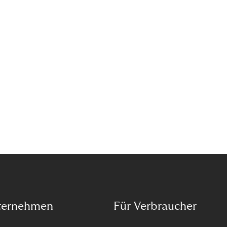
Forderungsausfälle sollten Sie nicht vom Wachstum
abhalten. Wenn das Kapital für den nächsten
Innovationsschritt knapp ist, empfehle ich den
Forderungsverkauf als gute Alternative.
ternehmen
Für Verbraucher