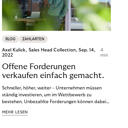
von BOPIS vor.
BLOG
ZAHLARTEN
Axel Kulick, Sales Head Collection,
Sep. 14,
4
2022
min
Offene Forderungen
verkaufen einfach gemacht.
Schneller, höher, weiter – Unternehmen müssen
ständig investieren, um im Wettbewerb zu
bestehen. Unbezahlte Forderungen können dabei
schnell zum Problem werden. Ertrag und Liquidität
MEHR LESEN
leiden. Und die Kosten für das
Debitorenmanagement steigen. Doch