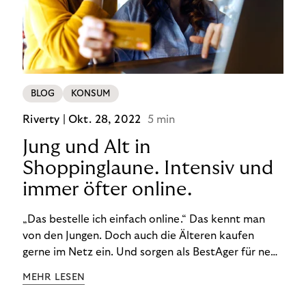
BLOG
KONSUM
Riverty |
Okt. 28, 2022
5 min
Jung und Alt in
Shoppinglaune. Intensiv und
immer öfter online.
„Das bestelle ich einfach online.“ Das kennt man
von den Jungen. Doch auch die Älteren kaufen
gerne im Netz ein. Und sorgen als BestAger für neue
Umsatzrekorde. Nicht nur das unterscheidet sie
MEHR LESEN
von der Generation Z. Wir haben genauer
hingeschaut.