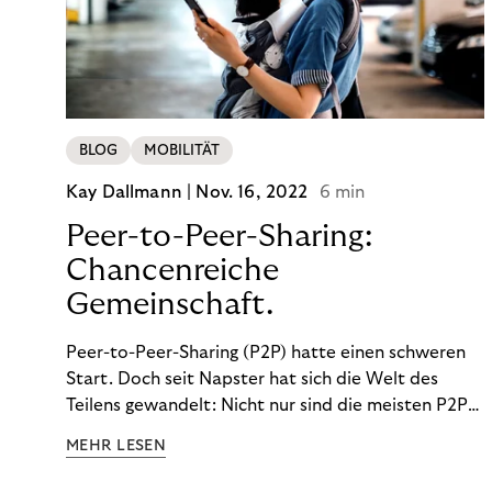
BLOG
MOBILITÄT
Kay Dallmann |
Nov. 16, 2022
6 min
Peer-to-Peer-Sharing:
Chancenreiche
Gemeinschaft.
Peer-to-Peer-Sharing (P2P) hatte einen schweren
Start. Doch seit Napster hat sich die Welt des
Teilens gewandelt: Nicht nur sind die meisten P2P-
Sharing-Modelle komplett legal. Auch was geteilt
MEHR LESEN
wird, hat sich geändert. Das bietet Unternehmen
Chancen.