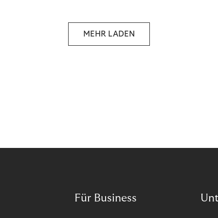
Organisation auf unseren Purpose ausgerichtet
haben.
MEHR LADEN
Für Business
Un