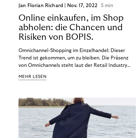
Jan Florian Richard |
Nov. 17, 2022
5 min
Online einkaufen, im Shop
abholen: die Chancen und
Risiken von BOPIS.
Omnichannel-Shopping im Einzelhandel: Dieser
Trend ist gekommen, um zu bleiben. Die Präsenz
von Omnichannels steht laut der Retail Industry
Leaders Association auf Platz 1 der Dinge, auf die
MEHR LESEN
nicht mehr verzichtet werden kann. Ein fester
Bestandteil des Modells ist das Prinzip „Buy Online,
Pick up In-Store“ (BOPIS): Nutzer:innen kaufen
online ein und holen die Ware im Shop ab. BOPIS
bietet zwar viele Vorteile, hat aber auch seinen
Preis. Potenzielle Betrugsfälle oder zusätzliche
Betriebskosten sind nur einige der Risiken. Ist es
das also wert? Wir stellen die Vor- und Nachteile