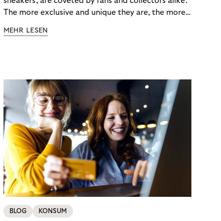
sneakers, are coveted by fans and collectors alike.
The more exclusive and unique they are, the more
the obsession grows. The fashion and lifestyle
MEHR LESEN
industry uses artificial scarcity, also known as a
“drop”, to boost sales and provide exclusive brand
experiences. Resellers can and do exploit this,
reselling products for several times their original
value. You might be thinking, “Kerching!”. But this is
really an unwanted side effect – one which more
and more companies are taking technical steps to
tackle.
BLOG
KONSUM