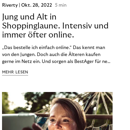
Riverty |
Okt. 28, 2022
5 min
Jung und Alt in
Shoppinglaune. Intensiv und
immer öfter online.
„Das bestelle ich einfach online.“ Das kennt man
von den Jungen. Doch auch die Älteren kaufen
gerne im Netz ein. Und sorgen als BestAger für neue
Umsatzrekorde. Nicht nur das unterscheidet sie
MEHR LESEN
von der Generation Z. Wir haben genauer
hingeschaut.