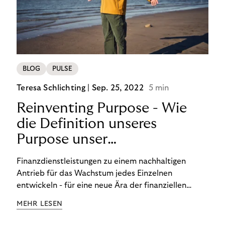
BLOG
PULSE
Teresa Schlichting |
Sep. 25, 2022
5 min
Reinventing Purpose - Wie
die Definition unseres
Purpose unser
Transformation beeinflusst
Finanzdienstleistungen zu einem nachhaltigen
hat!
Antrieb für das Wachstum jedes Einzelnen
entwickeln - für eine neue Ära der finanziellen
Freiheit. Die Definition unseres Purpose war der
MEHR LESEN
Startpunkt unserer Transformation. Lesen Sie mehr
über unsere FinTech Ambitionen und wie wir unsere