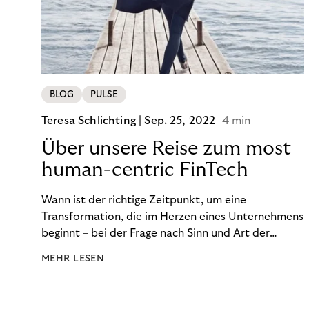
von BOPIS vor.
BLOG
PULSE
Teresa Schlichting |
Sep. 25, 2022
4 min
Über unsere Reise zum most
human-centric FinTech
Wann ist der richtige Zeitpunkt, um eine
Transformation, die im Herzen eines Unternehmens
beginnt – bei der Frage nach Sinn und Art der
Zusammenarbeit – nach außen zu tragen? Wann
MEHR LESEN
kommuniziert man ein Ziel, das so ganzheitlich ist,
dass es heute noch nicht für alle Produkte,
Prozesse und Strukturen umgesetzt sein kann?