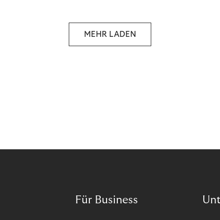
selbstbestimmten Customer Lifecycle mit Ihrem
Unternehmen.
MEHR LADEN
Für Business
Un