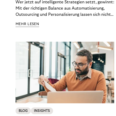
Wer jetzt auf intelligente Strategien setzt, gewinnt:
Mit der richtigen Balance aus Automatisierung,
Outsourcing und Personalisierung lassen sich nicht
nur Kosten optimieren, sondern auch stabile
MEHR LESEN
Ergebnisse sichern. Riverty zeigt, wie Recovery-
Teams aus einem Kostenfaktor einen echten
Werttreiber machen.
BLOG
INSIGHTS