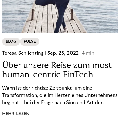
BLOG
PULSE
Teresa Schlichting |
Sep. 25, 2022
4 min
Über unsere Reise zum most
human-centric FinTech
Wann ist der richtige Zeitpunkt, um eine
Transformation, die im Herzen eines Unternehmens
beginnt – bei der Frage nach Sinn und Art der
Zusammenarbeit – nach außen zu tragen? Wann
MEHR LESEN
kommuniziert man ein Ziel, das so ganzheitlich ist,
dass es heute noch nicht für alle Produkte,
Prozesse und Strukturen umgesetzt sein kann?