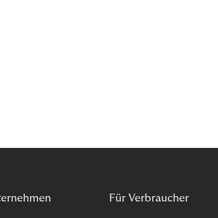
Wann ist in Zeiten von Pandemie und humanitären
Krisen der richtige Moment, über eine Zukunft zu
sprechen, die den Menschen in den Mittelpunkt
unseres wirtschaftlichen Handelns stellt? Eine
Zukunft, die auf der festen Überzeugung aufbaut,
dass jeder das Recht haben sollte, seiner Berufung
und Leidenschaft zu folgen?
ternehmen
Für Verbraucher