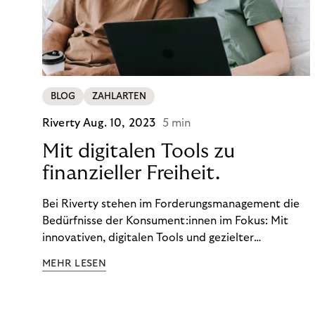
BLOG
ZAHLARTEN
Riverty
Aug. 10, 2023
5 min
Mit digitalen Tools zu
finanzieller Freiheit.
Bei Riverty stehen im Forderungsmanagement die
Bedürfnisse der Konsument:innen im Fokus: Mit
innovativen, digitalen Tools und gezielter
Aufklärung zu Finanzthemen helfen wir Menschen,
MEHR LESEN
ein Leben in finanzieller Freiheit zu führen. So
wollen wir eine nachhaltige Art schaffen,
einzukaufen, zu konsumieren und zu zahlen.