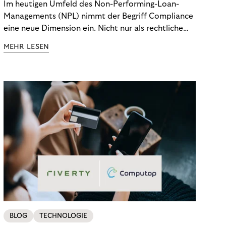
Im heutigen Umfeld des Non-Performing-Loan-
Managements (NPL) nimmt der Begriff Compliance
eine neue Dimension ein. Nicht nur als rechtliche
Notwendigkeit, sondern als strategischer
MEHR LESEN
Wettbewerbsvorteil. In einem Umfeld steigender
regulatorischer Anforderungen – etwa durch Basel
III, MiFID II oder die Datenschutz-Grundverordnung
(DSGVO) – geraten viele Unternehmen an die
Grenzen traditioneller Compliance-Mechanismen.
BLOG
TECHNOLOGIE