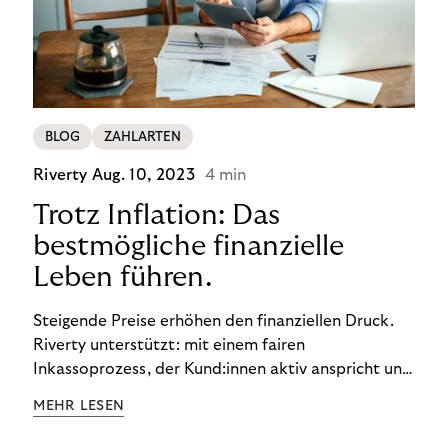
BLOG
ZAHLARTEN
Riverty
Aug. 10, 2023
4 min
Trotz Inflation: Das
bestmögliche finanzielle
Leben führen.
Steigende Preise erhöhen den finanziellen Druck.
Riverty unterstützt: mit einem fairen
Inkassoprozess, der Kund:innen aktiv anspricht und
ihnen einfache digitale Zahlungs-Tools bietet und
MEHR LESEN
Finanzbildung ermöglicht. So bleiben Menschen
finanziell unabhängig – und in einem