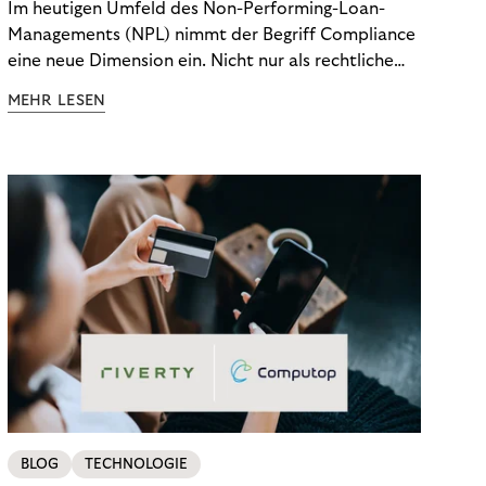
Im heutigen Umfeld des Non-Performing-Loan-
Managements (NPL) nimmt der Begriff Compliance
eine neue Dimension ein. Nicht nur als rechtliche
Notwendigkeit, sondern als strategischer
MEHR LESEN
Wettbewerbsvorteil. In einem Umfeld steigender
regulatorischer Anforderungen – etwa durch Basel
III, MiFID II oder die Datenschutz-Grundverordnung
(DSGVO) – geraten viele Unternehmen an die
Grenzen traditioneller Compliance-Mechanismen.
BLOG
TECHNOLOGIE