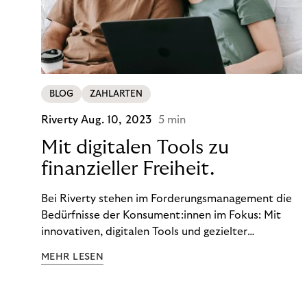
BLOG
ZAHLARTEN
Riverty
Aug. 10, 2023
5 min
Mit digitalen Tools zu
finanzieller Freiheit.
Bei Riverty stehen im Forderungsmanagement die
Bedürfnisse der Konsument:innen im Fokus: Mit
innovativen, digitalen Tools und gezielter
Aufklärung zu Finanzthemen helfen wir Menschen,
MEHR LESEN
ein Leben in finanzieller Freiheit zu führen. So
wollen wir eine nachhaltige Art schaffen,
einzukaufen, zu konsumieren und zu zahlen.