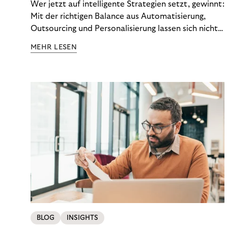
Wer jetzt auf intelligente Strategien setzt, gewinnt:
Mit der richtigen Balance aus Automatisierung,
Outsourcing und Personalisierung lassen sich nicht
nur Kosten optimieren, sondern auch stabile
MEHR LESEN
Ergebnisse sichern. Riverty zeigt, wie Recovery-
Teams aus einem Kostenfaktor einen echten
Werttreiber machen.
BLOG
INSIGHTS