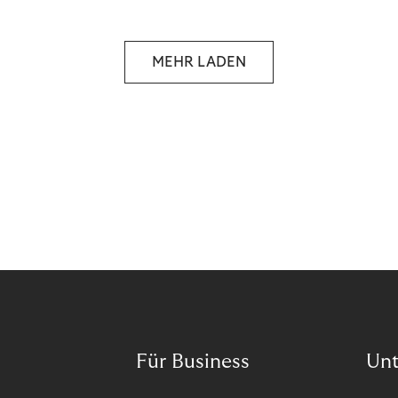
selbstbestimmten Customer Lifecycle mit Ihrem
Unternehmen.
MEHR LADEN
Für Business
Un