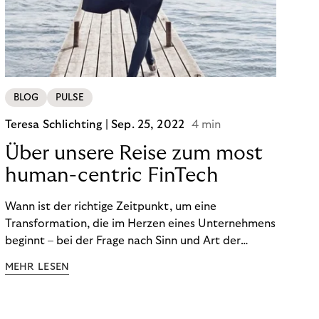
BLOG
PULSE
Teresa Schlichting |
Sep. 25, 2022
4 min
Über unsere Reise zum most
human-centric FinTech
Wann ist der richtige Zeitpunkt, um eine
Transformation, die im Herzen eines Unternehmens
beginnt – bei der Frage nach Sinn und Art der
Zusammenarbeit – nach außen zu tragen? Wann
MEHR LESEN
kommuniziert man ein Ziel, das so ganzheitlich ist,
dass es heute noch nicht für alle Produkte,
Prozesse und Strukturen umgesetzt sein kann?