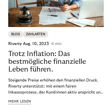
BLOG
ZAHLARTEN
Riverty
Aug. 10, 2023
4 min
Trotz Inflation: Das
bestmögliche finanzielle
Leben führen.
Steigende Preise erhöhen den finanziellen Druck.
Riverty unterstützt: mit einem fairen
Inkassoprozess, der Kund:innen aktiv anspricht und
ihnen einfache digitale Zahlungs-Tools bietet und
MEHR LESEN
Finanzbildung ermöglicht. So bleiben Menschen
finanziell unabhängig – und in einem