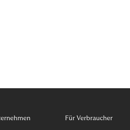
Wann ist in Zeiten von Pandemie und humanitären
Krisen der richtige Moment, über eine Zukunft zu
sprechen, die den Menschen in den Mittelpunkt
unseres wirtschaftlichen Handelns stellt? Eine
Zukunft, die auf der festen Überzeugung aufbaut,
dass jeder das Recht haben sollte, seiner Berufung
und Leidenschaft zu folgen?
ternehmen
Für Verbraucher