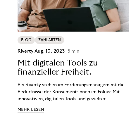
BLOG
ZAHLARTEN
Riverty
Aug. 10, 2023
5 min
Mit digitalen Tools zu
finanzieller Freiheit.
Bei Riverty stehen im Forderungsmanagement die
Bedürfnisse der Konsument:innen im Fokus: Mit
innovativen, digitalen Tools und gezielter
Aufklärung zu Finanzthemen helfen wir Menschen,
MEHR LESEN
ein Leben in finanzieller Freiheit zu führen. So
wollen wir eine nachhaltige Art schaffen,
einzukaufen, zu konsumieren und zu zahlen.