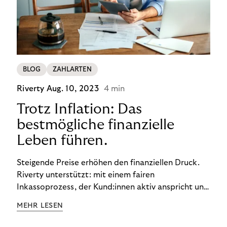
BLOG
ZAHLARTEN
Riverty
Aug. 10, 2023
4 min
Trotz Inflation: Das
bestmögliche finanzielle
Leben führen.
Steigende Preise erhöhen den finanziellen Druck.
Riverty unterstützt: mit einem fairen
Inkassoprozess, der Kund:innen aktiv anspricht und
ihnen einfache digitale Zahlungs-Tools bietet und
MEHR LESEN
Finanzbildung ermöglicht. So bleiben Menschen
finanziell unabhängig – und in einem