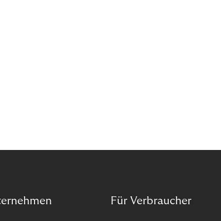
das Potenzial von Abonnements schon für sich
entdeckt. Und das neue Geschäftsmodell rentiert
sich. Doch was genau können Sie tun, um
Abozahlungen für Ihren Erfolg zu nutzen?
ternehmen
Für Verbraucher