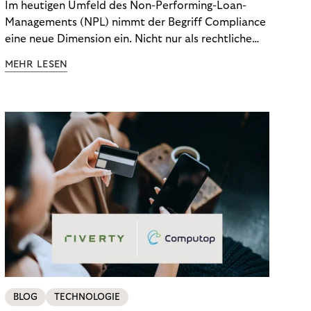
Im heutigen Umfeld des Non-Performing-Loan-
Managements (NPL) nimmt der Begriff Compliance
eine neue Dimension ein. Nicht nur als rechtliche
Notwendigkeit, sondern als strategischer
MEHR LESEN
Wettbewerbsvorteil. In einem Umfeld steigender
regulatorischer Anforderungen – etwa durch Basel
III, MiFID II oder die Datenschutz-Grundverordnung
(DSGVO) – geraten viele Unternehmen an die
Grenzen traditioneller Compliance-Mechanismen.
BLOG
TECHNOLOGIE