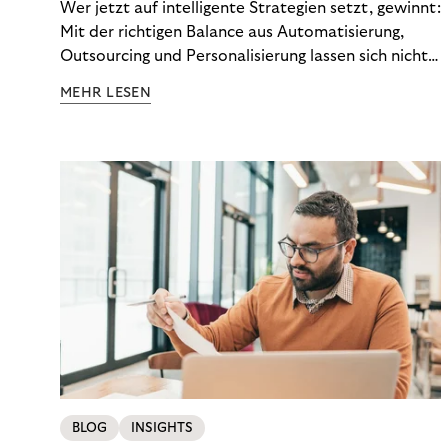
Wer jetzt auf intelligente Strategien setzt, gewinnt:
Mit der richtigen Balance aus Automatisierung,
Outsourcing und Personalisierung lassen sich nicht
nur Kosten optimieren, sondern auch stabile
MEHR LESEN
Ergebnisse sichern. Riverty zeigt, wie Recovery-
Teams aus einem Kostenfaktor einen echten
Werttreiber machen.
BLOG
INSIGHTS