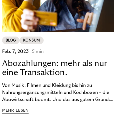
BLOG
KONSUM
Feb. 7, 2023
5 min
Abozahlungen: mehr als nur
eine Transaktion.
Von Musik, Filmen und Kleidung bis hin zu
Nahrungsergänzungsmitteln und Kochboxen – die
Abowirtschaft boomt. Und das aus gutem Grund:
Abonnements geben uns die Flexibilität, die wir uns
MEHR LESEN
wünschen. Sie ermöglichen es uns, Produkte und
Dienstleistungen jederzeit zu nutzen, ohne sie
kaufen zu müssen. Viele große Unternehmen haben