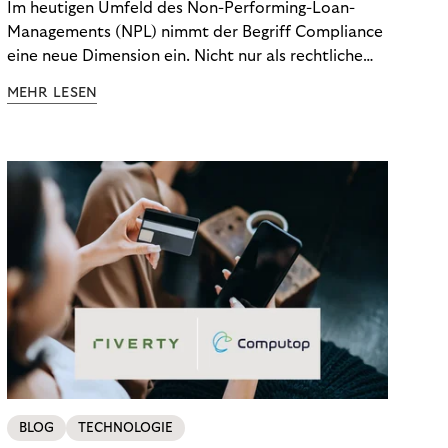
Im heutigen Umfeld des Non-Performing-Loan-
Managements (NPL) nimmt der Begriff Compliance
eine neue Dimension ein. Nicht nur als rechtliche
Notwendigkeit, sondern als strategischer
MEHR LESEN
Wettbewerbsvorteil. In einem Umfeld steigender
regulatorischer Anforderungen – etwa durch Basel
III, MiFID II oder die Datenschutz-Grundverordnung
(DSGVO) – geraten viele Unternehmen an die
Grenzen traditioneller Compliance-Mechanismen.
BLOG
TECHNOLOGIE