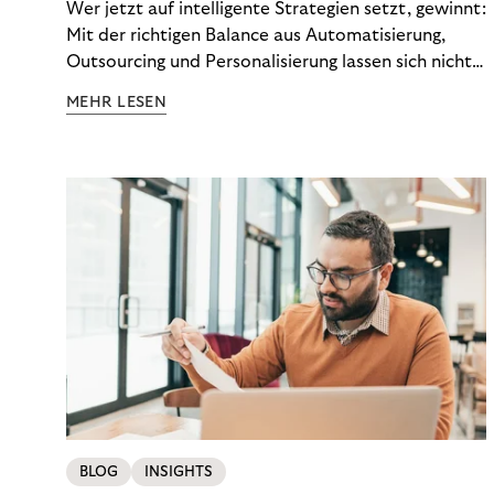
Wer jetzt auf intelligente Strategien setzt, gewinnt:
Mit der richtigen Balance aus Automatisierung,
Outsourcing und Personalisierung lassen sich nicht
nur Kosten optimieren, sondern auch stabile
MEHR LESEN
Ergebnisse sichern. Riverty zeigt, wie Recovery-
Teams aus einem Kostenfaktor einen echten
Werttreiber machen.
BLOG
INSIGHTS