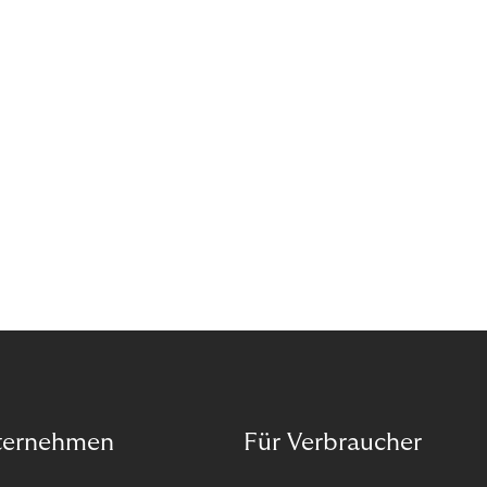
das Potenzial von Abonnements schon für sich
entdeckt. Und das neue Geschäftsmodell rentiert
sich. Doch was genau können Sie tun, um
Abozahlungen für Ihren Erfolg zu nutzen?
ternehmen
Für Verbraucher