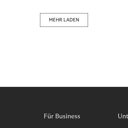
selbstbestimmten Customer Lifecycle mit Ihrem
Unternehmen.
MEHR LADEN
Für Business
Un