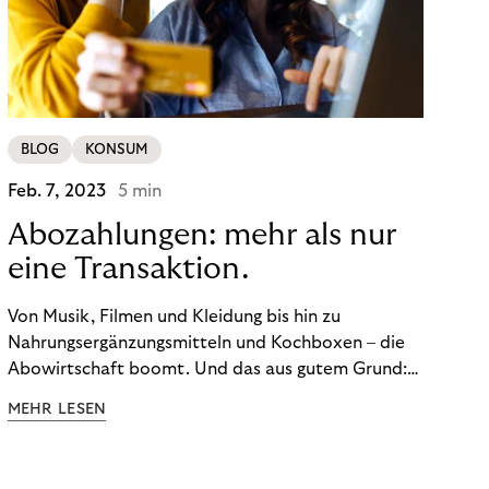
BLOG
KONSUM
Feb. 7, 2023
5 min
Abozahlungen: mehr als nur
eine Transaktion.
Von Musik, Filmen und Kleidung bis hin zu
Nahrungsergänzungsmitteln und Kochboxen – die
Abowirtschaft boomt. Und das aus gutem Grund:
Abonnements geben uns die Flexibilität, die wir uns
MEHR LESEN
wünschen. Sie ermöglichen es uns, Produkte und
Dienstleistungen jederzeit zu nutzen, ohne sie
kaufen zu müssen. Viele große Unternehmen haben