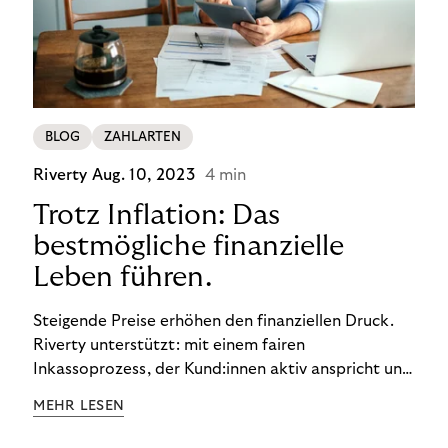
BLOG
ZAHLARTEN
Riverty
Aug. 10, 2023
4 min
Trotz Inflation: Das
bestmögliche finanzielle
Leben führen.
Steigende Preise erhöhen den finanziellen Druck.
Riverty unterstützt: mit einem fairen
Inkassoprozess, der Kund:innen aktiv anspricht und
ihnen einfache digitale Zahlungs-Tools bietet und
MEHR LESEN
Finanzbildung ermöglicht. So bleiben Menschen
finanziell unabhängig – und in einem