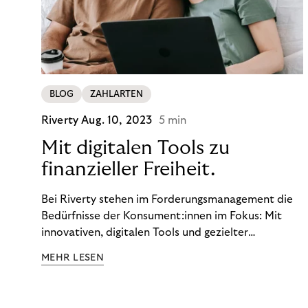
BLOG
ZAHLARTEN
Riverty
Aug. 10, 2023
5 min
Mit digitalen Tools zu
finanzieller Freiheit.
Bei Riverty stehen im Forderungsmanagement die
Bedürfnisse der Konsument:innen im Fokus: Mit
innovativen, digitalen Tools und gezielter
Aufklärung zu Finanzthemen helfen wir Menschen,
MEHR LESEN
ein Leben in finanzieller Freiheit zu führen. So
wollen wir eine nachhaltige Art schaffen,
einzukaufen, zu konsumieren und zu zahlen.