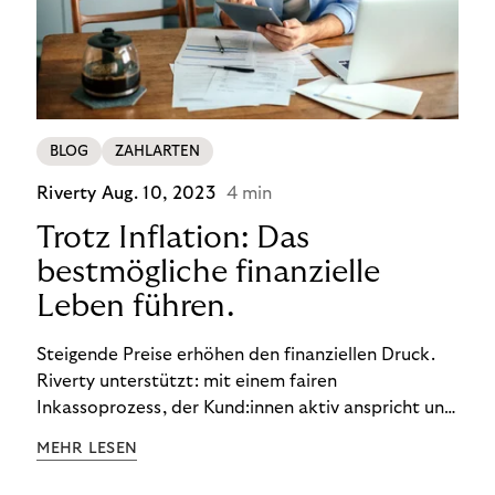
BLOG
ZAHLARTEN
Riverty
Aug. 10, 2023
4 min
Trotz Inflation: Das
bestmögliche finanzielle
Leben führen.
Steigende Preise erhöhen den finanziellen Druck.
Riverty unterstützt: mit einem fairen
Inkassoprozess, der Kund:innen aktiv anspricht und
ihnen einfache digitale Zahlungs-Tools bietet und
MEHR LESEN
Finanzbildung ermöglicht. So bleiben Menschen
finanziell unabhängig – und in einem