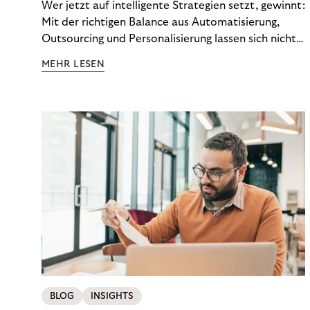
Wer jetzt auf intelligente Strategien setzt, gewinnt:
Mit der richtigen Balance aus Automatisierung,
Outsourcing und Personalisierung lassen sich nicht
nur Kosten optimieren, sondern auch stabile
MEHR LESEN
Ergebnisse sichern. Riverty zeigt, wie Recovery-
Teams aus einem Kostenfaktor einen echten
Werttreiber machen.
BLOG
INSIGHTS