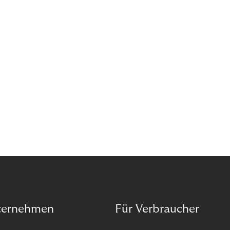
das Potenzial von Abonnements schon für sich
entdeckt. Und das neue Geschäftsmodell rentiert
sich. Doch was genau können Sie tun, um
Abozahlungen für Ihren Erfolg zu nutzen?
ternehmen
Für Verbraucher