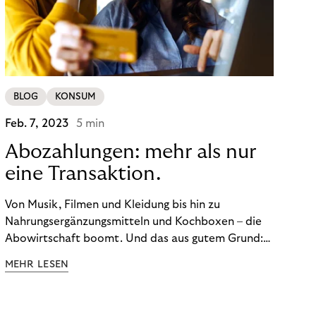
BLOG
KONSUM
Feb. 7, 2023
5 min
Abozahlungen: mehr als nur
eine Transaktion.
Von Musik, Filmen und Kleidung bis hin zu
Nahrungsergänzungsmitteln und Kochboxen – die
Abowirtschaft boomt. Und das aus gutem Grund:
Abonnements geben uns die Flexibilität, die wir uns
MEHR LESEN
wünschen. Sie ermöglichen es uns, Produkte und
Dienstleistungen jederzeit zu nutzen, ohne sie
kaufen zu müssen. Viele große Unternehmen haben