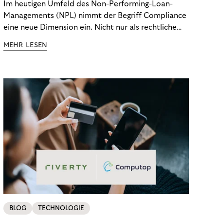
Im heutigen Umfeld des Non-Performing-Loan-
Managements (NPL) nimmt der Begriff Compliance
eine neue Dimension ein. Nicht nur als rechtliche
Notwendigkeit, sondern als strategischer
MEHR LESEN
Wettbewerbsvorteil. In einem Umfeld steigender
regulatorischer Anforderungen – etwa durch Basel
III, MiFID II oder die Datenschutz-Grundverordnung
(DSGVO) – geraten viele Unternehmen an die
Grenzen traditioneller Compliance-Mechanismen.
BLOG
TECHNOLOGIE