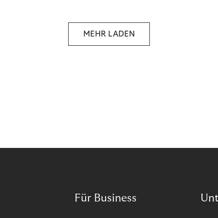
selbstbestimmten Customer Lifecycle mit Ihrem
Unternehmen.
MEHR LADEN
Für Business
Un