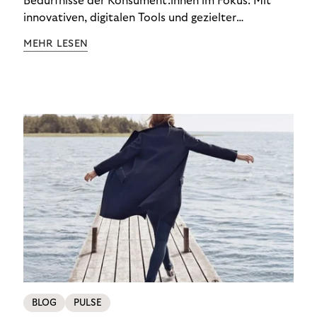
Bedürfnisse der Konsument:innen im Fokus: Mit
innovativen, digitalen Tools und gezielter
Aufklärung zu Finanzthemen helfen wir Menschen,
MEHR LESEN
ein Leben in finanzieller Freiheit zu führen. So
wollen wir eine nachhaltige Art schaffen,
einzukaufen, zu konsumieren und zu zahlen.
BLOG
PULSE