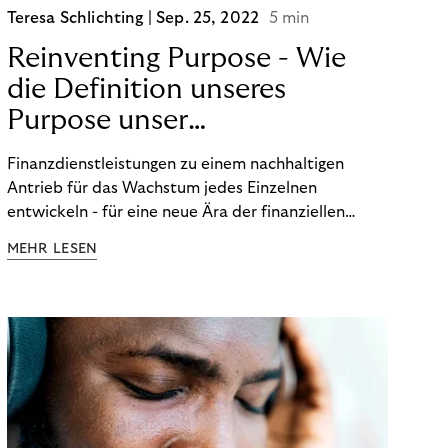
Teresa Schlichting |
Sep. 25, 2022
5 min
Reinventing Purpose - Wie
die Definition unseres
Purpose unser
Transformation beeinflusst
Finanzdienstleistungen zu einem nachhaltigen
hat!
Antrieb für das Wachstum jedes Einzelnen
entwickeln - für eine neue Ära der finanziellen
Freiheit. Die Definition unseres Purpose war der
MEHR LESEN
Startpunkt unserer Transformation. Lesen Sie mehr
über unsere FinTech Ambitionen und wie wir unsere
Organisation auf unseren Purpose ausgerichtet
haben.