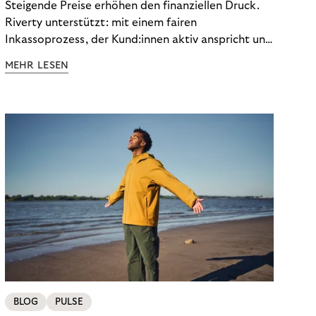
Steigende Preise erhöhen den finanziellen Druck.
Riverty unterstützt: mit einem fairen
Inkassoprozess, der Kund:innen aktiv anspricht und
ihnen einfache digitale Zahlungs-Tools bietet und
MEHR LESEN
Finanzbildung ermöglicht. So bleiben Menschen
finanziell unabhängig – und in einem
selbstbestimmten Customer Lifecycle mit Ihrem
Unternehmen.
BLOG
PULSE