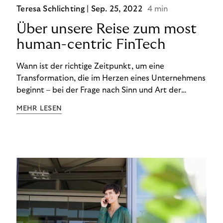
Teresa Schlichting |
Sep. 25, 2022
4 min
Über unsere Reise zum most
human-centric FinTech
Wann ist der richtige Zeitpunkt, um eine
Transformation, die im Herzen eines Unternehmens
beginnt – bei der Frage nach Sinn und Art der
Zusammenarbeit – nach außen zu tragen? Wann
MEHR LESEN
kommuniziert man ein Ziel, das so ganzheitlich ist,
dass es heute noch nicht für alle Produkte,
Prozesse und Strukturen umgesetzt sein kann?
Wann ist in Zeiten von Pandemie und humanitären
Krisen der richtige Moment, über eine Zukunft zu
sprechen, die den Menschen in den Mittelpunkt
unseres wirtschaftlichen Handelns stellt? Eine
Zukunft, die auf der festen Überzeugung aufbaut,
dass jeder das Recht haben sollte, seiner Berufung
und Leidenschaft zu folgen?