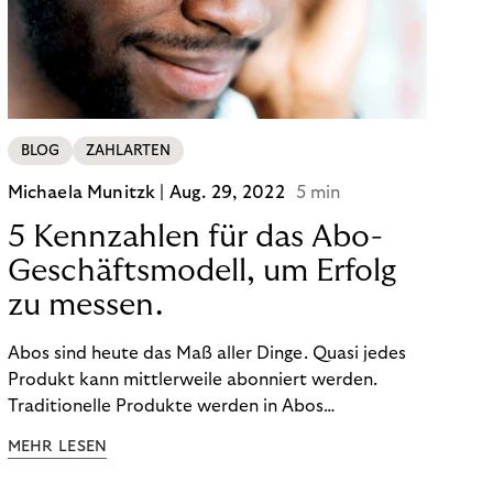
BLOG
ZAHLARTEN
Michaela Munitzk |
Aug. 29, 2022
5 min
5 Kennzahlen für das Abo-
Geschäftsmodell, um Erfolg
zu messen.
Abos sind heute das Maß aller Dinge. Quasi jedes
Produkt kann mittlerweile abonniert werden.
Traditionelle Produkte werden in Abos
umgewandelt und neue Produkte gibt es von
MEHR LESEN
Anfang an im Abo. Sie möchten auch am Abomarkt
mitmischen? Gute Entscheidung! Dieses