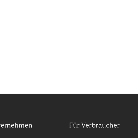
Geschäftsmodell beschert Ihnen einen konstanten
Einnahmestrom und Sie bekommen schnelles
Feedback von Ihren Kund:innen.
ternehmen
Für Verbraucher