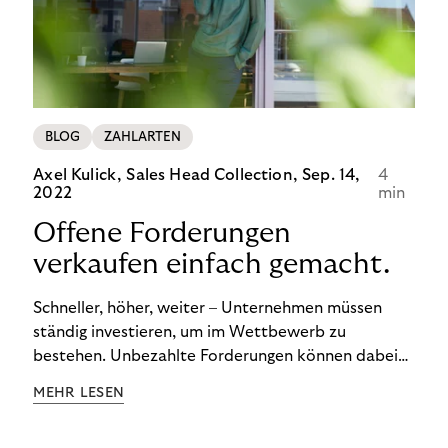
BLOG
ZAHLARTEN
Axel Kulick, Sales Head Collection,
Sep. 14,
4
2022
min
Offene Forderungen
verkaufen einfach gemacht.
Schneller, höher, weiter – Unternehmen müssen
ständig investieren, um im Wettbewerb zu
bestehen. Unbezahlte Forderungen können dabei
schnell zum Problem werden. Ertrag und Liquidität
MEHR LESEN
leiden. Und die Kosten für das
Debitorenmanagement steigen. Doch