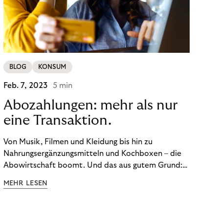
BLOG
KONSUM
Feb. 7, 2023
5 min
Abozahlungen: mehr als nur
eine Transaktion.
Von Musik, Filmen und Kleidung bis hin zu
Nahrungsergänzungsmitteln und Kochboxen – die
Abowirtschaft boomt. Und das aus gutem Grund:
Abonnements geben uns die Flexibilität, die wir uns
MEHR LESEN
wünschen. Sie ermöglichen es uns, Produkte und
Dienstleistungen jederzeit zu nutzen, ohne sie
kaufen zu müssen. Viele große Unternehmen haben