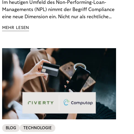
Im heutigen Umfeld des Non-Performing-Loan-
Managements (NPL) nimmt der Begriff Compliance
eine neue Dimension ein. Nicht nur als rechtliche
Notwendigkeit, sondern als strategischer
MEHR LESEN
Wettbewerbsvorteil. In einem Umfeld steigender
regulatorischer Anforderungen – etwa durch Basel
III, MiFID II oder die Datenschutz-Grundverordnung
(DSGVO) – geraten viele Unternehmen an die
Grenzen traditioneller Compliance-Mechanismen.
BLOG
TECHNOLOGIE