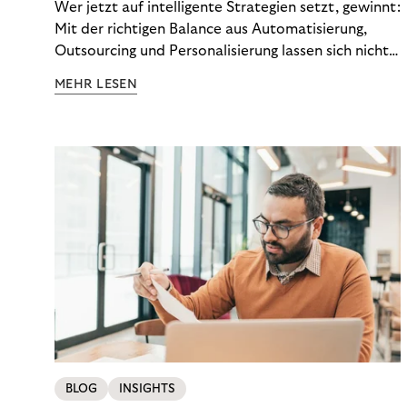
Wer jetzt auf intelligente Strategien setzt, gewinnt:
Mit der richtigen Balance aus Automatisierung,
Outsourcing und Personalisierung lassen sich nicht
nur Kosten optimieren, sondern auch stabile
MEHR LESEN
Ergebnisse sichern. Riverty zeigt, wie Recovery-
Teams aus einem Kostenfaktor einen echten
Werttreiber machen.
BLOG
INSIGHTS