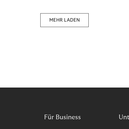
selbstbestimmten Customer Lifecycle mit Ihrem
Unternehmen.
MEHR LADEN
Für Business
Un