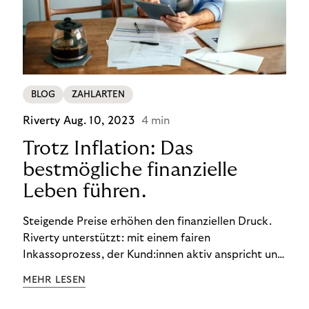
BLOG
ZAHLARTEN
Riverty
Aug. 10, 2023
4 min
Trotz Inflation: Das
bestmögliche finanzielle
Leben führen.
Steigende Preise erhöhen den finanziellen Druck.
Riverty unterstützt: mit einem fairen
Inkassoprozess, der Kund:innen aktiv anspricht und
ihnen einfache digitale Zahlungs-Tools bietet und
MEHR LESEN
Finanzbildung ermöglicht. So bleiben Menschen
finanziell unabhängig – und in einem