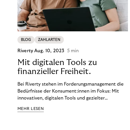
BLOG
ZAHLARTEN
Riverty
Aug. 10, 2023
5 min
Mit digitalen Tools zu
finanzieller Freiheit.
Bei Riverty stehen im Forderungsmanagement die
Bedürfnisse der Konsument:innen im Fokus: Mit
innovativen, digitalen Tools und gezielter
Aufklärung zu Finanzthemen helfen wir Menschen,
MEHR LESEN
ein Leben in finanzieller Freiheit zu führen. So
wollen wir eine nachhaltige Art schaffen,
einzukaufen, zu konsumieren und zu zahlen.