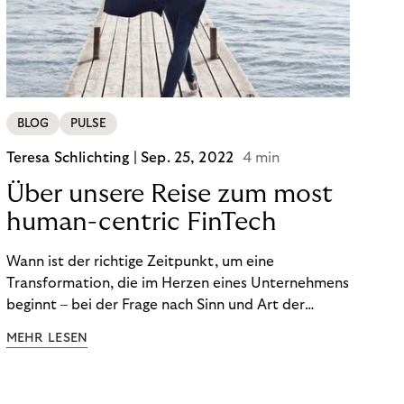
BLOG
PULSE
Teresa Schlichting |
Sep. 25, 2022
4 min
Über unsere Reise zum most
human-centric FinTech
Wann ist der richtige Zeitpunkt, um eine
Transformation, die im Herzen eines Unternehmens
beginnt – bei der Frage nach Sinn und Art der
Zusammenarbeit – nach außen zu tragen? Wann
MEHR LESEN
kommuniziert man ein Ziel, das so ganzheitlich ist,
dass es heute noch nicht für alle Produkte,
Prozesse und Strukturen umgesetzt sein kann?