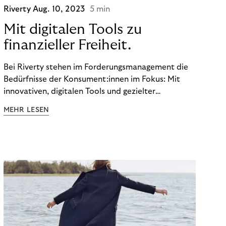
Riverty
Aug. 10, 2023
5 min
Mit digitalen Tools zu
finanzieller Freiheit.
Bei Riverty stehen im Forderungsmanagement die
Bedürfnisse der Konsument:innen im Fokus: Mit
innovativen, digitalen Tools und gezielter
Aufklärung zu Finanzthemen helfen wir Menschen,
MEHR LESEN
ein Leben in finanzieller Freiheit zu führen. So
wollen wir eine nachhaltige Art schaffen,
einzukaufen, zu konsumieren und zu zahlen.