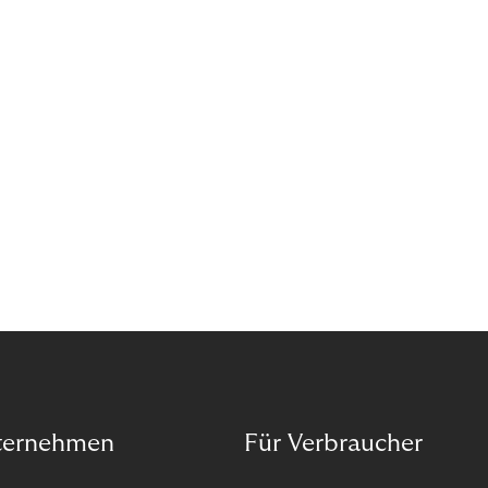
Wann ist in Zeiten von Pandemie und humanitären
Krisen der richtige Moment, über eine Zukunft zu
sprechen, die den Menschen in den Mittelpunkt
unseres wirtschaftlichen Handelns stellt? Eine
Zukunft, die auf der festen Überzeugung aufbaut,
dass jeder das Recht haben sollte, seiner Berufung
und Leidenschaft zu folgen?
ternehmen
Für Verbraucher