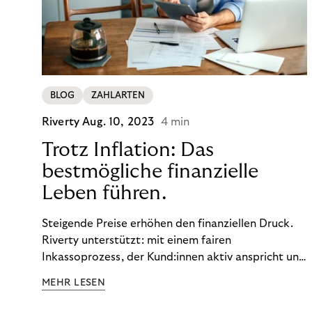
BLOG
ZAHLARTEN
Riverty
Aug. 10, 2023
4 min
Trotz Inflation: Das
bestmögliche finanzielle
Leben führen.
Steigende Preise erhöhen den finanziellen Druck.
Riverty unterstützt: mit einem fairen
Inkassoprozess, der Kund:innen aktiv anspricht und
ihnen einfache digitale Zahlungs-Tools bietet und
MEHR LESEN
Finanzbildung ermöglicht. So bleiben Menschen
finanziell unabhängig – und in einem