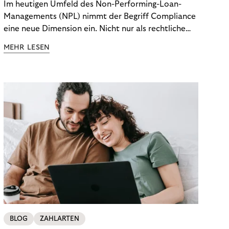
Im heutigen Umfeld des Non-Performing-Loan-
Managements (NPL) nimmt der Begriff Compliance
eine neue Dimension ein. Nicht nur als rechtliche
Notwendigkeit, sondern als strategischer
MEHR LESEN
Wettbewerbsvorteil. In einem Umfeld steigender
regulatorischer Anforderungen – etwa durch Basel
III, MiFID II oder die Datenschutz-Grundverordnung
(DSGVO) – geraten viele Unternehmen an die
Grenzen traditioneller Compliance-Mechanismen.
BLOG
ZAHLARTEN