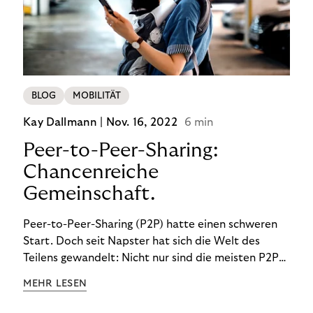
BLOG
MOBILITÄT
Kay Dallmann |
Nov. 16, 2022
6 min
Peer-to-Peer-Sharing:
Chancenreiche
Gemeinschaft.
Peer-to-Peer-Sharing (P2P) hatte einen schweren
Start. Doch seit Napster hat sich die Welt des
Teilens gewandelt: Nicht nur sind die meisten P2P-
Sharing-Modelle komplett legal. Auch was geteilt
MEHR LESEN
wird, hat sich geändert. Das bietet Unternehmen
Chancen.