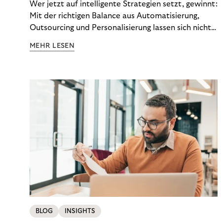
Wer jetzt auf intelligente Strategien setzt, gewinnt:
Mit der richtigen Balance aus Automatisierung,
Outsourcing und Personalisierung lassen sich nicht
nur Kosten optimieren, sondern auch stabile
MEHR LESEN
Ergebnisse sichern. Riverty zeigt, wie Recovery-
Teams aus einem Kostenfaktor einen echten
Werttreiber machen.
BLOG
INSIGHTS