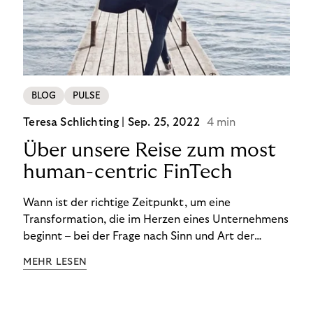
von BOPIS vor.
BLOG
PULSE
Teresa Schlichting |
Sep. 25, 2022
4 min
Über unsere Reise zum most
human-centric FinTech
Wann ist der richtige Zeitpunkt, um eine
Transformation, die im Herzen eines Unternehmens
beginnt – bei der Frage nach Sinn und Art der
Zusammenarbeit – nach außen zu tragen? Wann
MEHR LESEN
kommuniziert man ein Ziel, das so ganzheitlich ist,
dass es heute noch nicht für alle Produkte,
Prozesse und Strukturen umgesetzt sein kann?