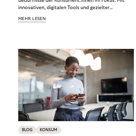
Bedürfnisse der Konsument:innen im Fokus: Mit
innovativen, digitalen Tools und gezielter
Aufklärung zu Finanzthemen helfen wir Menschen,
MEHR LESEN
ein Leben in finanzieller Freiheit zu führen. So
wollen wir eine nachhaltige Art schaffen,
einzukaufen, zu konsumieren und zu zahlen.
BLOG
KONSUM