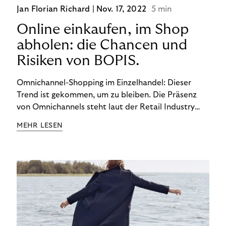
Jan Florian Richard |
Nov. 17, 2022
5 min
Online einkaufen, im Shop
abholen: die Chancen und
Risiken von BOPIS.
Omnichannel-Shopping im Einzelhandel: Dieser
Trend ist gekommen, um zu bleiben. Die Präsenz
von Omnichannels steht laut der Retail Industry
Leaders Association auf Platz 1 der Dinge, auf die
MEHR LESEN
nicht mehr verzichtet werden kann. Ein fester
Bestandteil des Modells ist das Prinzip „Buy Online,
Pick up In-Store“ (BOPIS): Nutzer:innen kaufen
online ein und holen die Ware im Shop ab. BOPIS
bietet zwar viele Vorteile, hat aber auch seinen
Preis. Potenzielle Betrugsfälle oder zusätzliche
Betriebskosten sind nur einige der Risiken. Ist es
das also wert? Wir stellen die Vor- und Nachteile