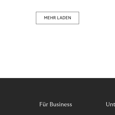
Wann ist in Zeiten von Pandemie und humanitären
Krisen der richtige Moment, über eine Zukunft zu
sprechen, die den Menschen in den Mittelpunkt
MEHR LADEN
unseres wirtschaftlichen Handelns stellt? Eine
Zukunft, die auf der festen Überzeugung aufbaut,
dass jeder das Recht haben sollte, seiner Berufung
und Leidenschaft zu folgen?
Für Business
Un