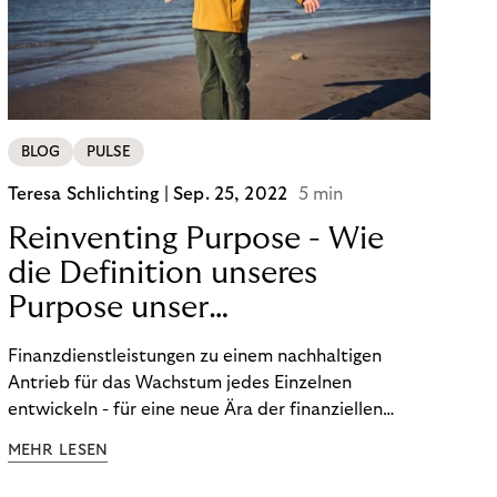
BLOG
PULSE
Teresa Schlichting |
Sep. 25, 2022
5 min
Reinventing Purpose - Wie
die Definition unseres
Purpose unser
Transformation beeinflusst
Finanzdienstleistungen zu einem nachhaltigen
hat!
Antrieb für das Wachstum jedes Einzelnen
entwickeln - für eine neue Ära der finanziellen
Freiheit. Die Definition unseres Purpose war der
MEHR LESEN
Startpunkt unserer Transformation. Lesen Sie mehr
über unsere FinTech Ambitionen und wie wir unsere