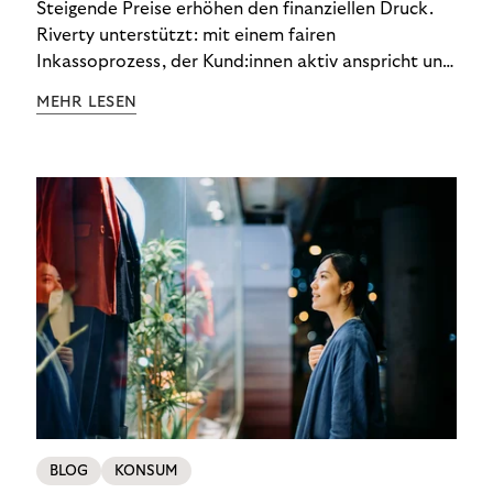
Steigende Preise erhöhen den finanziellen Druck.
Riverty unterstützt: mit einem fairen
Inkassoprozess, der Kund:innen aktiv anspricht und
ihnen einfache digitale Zahlungs-Tools bietet und
MEHR LESEN
Finanzbildung ermöglicht. So bleiben Menschen
finanziell unabhängig – und in einem
selbstbestimmten Customer Lifecycle mit Ihrem
Unternehmen.
BLOG
KONSUM