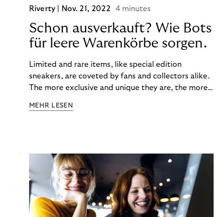
Riverty |
Nov. 21, 2022
4 minutes
Schon ausverkauft? Wie Bots
für leere Warenkörbe sorgen.
Limited and rare items, like special edition
sneakers, are coveted by fans and collectors alike.
The more exclusive and unique they are, the more
the obsession grows. The fashion and lifestyle
MEHR LESEN
industry uses artificial scarcity, also known as a
“drop”, to boost sales and provide exclusive brand
experiences. Resellers can and do exploit this,
reselling products for several times their original
value. You might be thinking, “Kerching!”. But this is
really an unwanted side effect – one which more
and more companies are taking technical steps to
tackle.