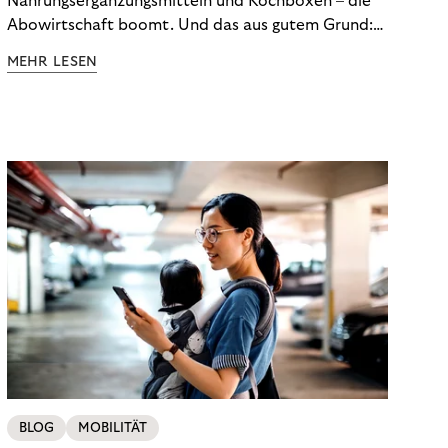
Nahrungsergänzungsmitteln und Kochboxen – die
Abowirtschaft boomt. Und das aus gutem Grund:
Abonnements geben uns die Flexibilität, die wir uns
MEHR LESEN
wünschen. Sie ermöglichen es uns, Produkte und
Dienstleistungen jederzeit zu nutzen, ohne sie
kaufen zu müssen. Viele große Unternehmen haben
das Potenzial von Abonnements schon für sich
entdeckt. Und das neue Geschäftsmodell rentiert
sich. Doch was genau können Sie tun, um
Abozahlungen für Ihren Erfolg zu nutzen?
BLOG
MOBILITÄT