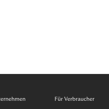
Organisation auf unseren Purpose ausgerichtet
haben.
ternehmen
Für Verbraucher