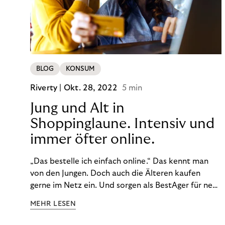
BLOG
KONSUM
Riverty |
Okt. 28, 2022
5 min
Jung und Alt in
Shoppinglaune. Intensiv und
immer öfter online.
„Das bestelle ich einfach online.“ Das kennt man
von den Jungen. Doch auch die Älteren kaufen
gerne im Netz ein. Und sorgen als BestAger für neue
Umsatzrekorde. Nicht nur das unterscheidet sie
MEHR LESEN
von der Generation Z. Wir haben genauer
hingeschaut.