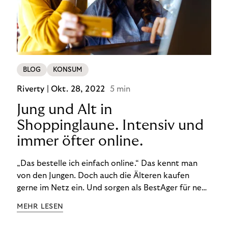
BLOG
KONSUM
Riverty |
Okt. 28, 2022
5 min
Jung und Alt in
Shoppinglaune. Intensiv und
immer öfter online.
„Das bestelle ich einfach online.“ Das kennt man
von den Jungen. Doch auch die Älteren kaufen
gerne im Netz ein. Und sorgen als BestAger für neue
Umsatzrekorde. Nicht nur das unterscheidet sie
MEHR LESEN
von der Generation Z. Wir haben genauer
hingeschaut.