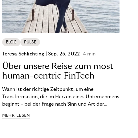
von BOPIS vor.
BLOG
PULSE
Teresa Schlichting |
Sep. 25, 2022
4 min
Über unsere Reise zum most
human-centric FinTech
Wann ist der richtige Zeitpunkt, um eine
Transformation, die im Herzen eines Unternehmens
beginnt – bei der Frage nach Sinn und Art der
Zusammenarbeit – nach außen zu tragen? Wann
MEHR LESEN
kommuniziert man ein Ziel, das so ganzheitlich ist,
dass es heute noch nicht für alle Produkte,
Prozesse und Strukturen umgesetzt sein kann?