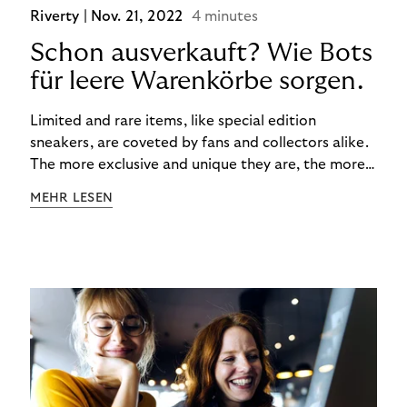
Riverty |
Nov. 21, 2022
4 minutes
Schon ausverkauft? Wie Bots
für leere Warenkörbe sorgen.
Limited and rare items, like special edition
sneakers, are coveted by fans and collectors alike.
The more exclusive and unique they are, the more
the obsession grows. The fashion and lifestyle
MEHR LESEN
industry uses artificial scarcity, also known as a
“drop”, to boost sales and provide exclusive brand
experiences. Resellers can and do exploit this,
reselling products for several times their original
value. You might be thinking, “Kerching!”. But this is
really an unwanted side effect – one which more
and more companies are taking technical steps to
tackle.