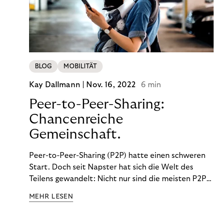
BLOG
MOBILITÄT
Kay Dallmann |
Nov. 16, 2022
6 min
Peer-to-Peer-Sharing:
Chancenreiche
Gemeinschaft.
Peer-to-Peer-Sharing (P2P) hatte einen schweren
Start. Doch seit Napster hat sich die Welt des
Teilens gewandelt: Nicht nur sind die meisten P2P-
Sharing-Modelle komplett legal. Auch was geteilt
MEHR LESEN
wird, hat sich geändert. Das bietet Unternehmen
Chancen.