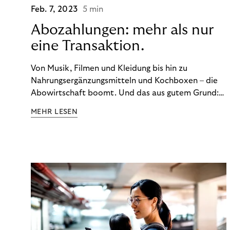
Feb. 7, 2023
5 min
Abozahlungen: mehr als nur
eine Transaktion.
Von Musik, Filmen und Kleidung bis hin zu
Nahrungsergänzungsmitteln und Kochboxen – die
Abowirtschaft boomt. Und das aus gutem Grund:
Abonnements geben uns die Flexibilität, die wir uns
MEHR LESEN
wünschen. Sie ermöglichen es uns, Produkte und
Dienstleistungen jederzeit zu nutzen, ohne sie
kaufen zu müssen. Viele große Unternehmen haben
das Potenzial von Abonnements schon für sich
entdeckt. Und das neue Geschäftsmodell rentiert
sich. Doch was genau können Sie tun, um
Abozahlungen für Ihren Erfolg zu nutzen?