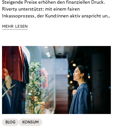
Steigende Preise erhöhen den finanziellen Druck.
Riverty unterstützt: mit einem fairen
Inkassoprozess, der Kund:innen aktiv anspricht und
ihnen einfache digitale Zahlungs-Tools bietet und
MEHR LESEN
Finanzbildung ermöglicht. So bleiben Menschen
finanziell unabhängig – und in einem
selbstbestimmten Customer Lifecycle mit Ihrem
Unternehmen.
BLOG
KONSUM