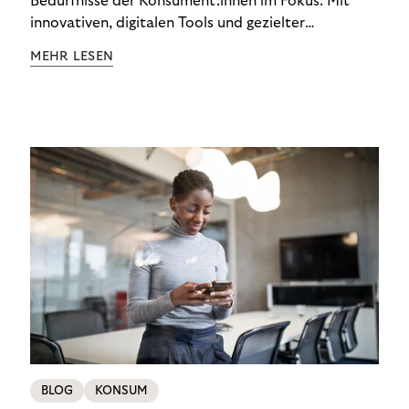
Bedürfnisse der Konsument:innen im Fokus: Mit
innovativen, digitalen Tools und gezielter
Aufklärung zu Finanzthemen helfen wir Menschen,
MEHR LESEN
ein Leben in finanzieller Freiheit zu führen. So
wollen wir eine nachhaltige Art schaffen,
einzukaufen, zu konsumieren und zu zahlen.
BLOG
KONSUM