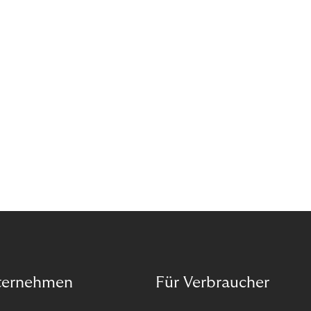
Wann ist in Zeiten von Pandemie und humanitären
Krisen der richtige Moment, über eine Zukunft zu
sprechen, die den Menschen in den Mittelpunkt
unseres wirtschaftlichen Handelns stellt? Eine
Zukunft, die auf der festen Überzeugung aufbaut,
dass jeder das Recht haben sollte, seiner Berufung
und Leidenschaft zu folgen?
ternehmen
Für Verbraucher