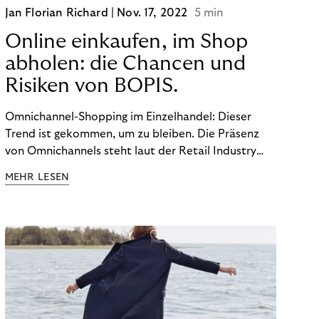
Jan Florian Richard |
Nov. 17, 2022
5 min
Online einkaufen, im Shop
abholen: die Chancen und
Risiken von BOPIS.
Omnichannel-Shopping im Einzelhandel: Dieser
Trend ist gekommen, um zu bleiben. Die Präsenz
von Omnichannels steht laut der Retail Industry
Leaders Association auf Platz 1 der Dinge, auf die
MEHR LESEN
nicht mehr verzichtet werden kann. Ein fester
Bestandteil des Modells ist das Prinzip „Buy Online,
Pick up In-Store“ (BOPIS): Nutzer:innen kaufen
online ein und holen die Ware im Shop ab. BOPIS
bietet zwar viele Vorteile, hat aber auch seinen
Preis. Potenzielle Betrugsfälle oder zusätzliche
Betriebskosten sind nur einige der Risiken. Ist es
das also wert? Wir stellen die Vor- und Nachteile