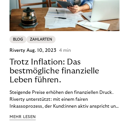
BLOG
ZAHLARTEN
Riverty
Aug. 10, 2023
4 min
Trotz Inflation: Das
bestmögliche finanzielle
Leben führen.
Steigende Preise erhöhen den finanziellen Druck.
Riverty unterstützt: mit einem fairen
Inkassoprozess, der Kund:innen aktiv anspricht und
ihnen einfache digitale Zahlungs-Tools bietet und
MEHR LESEN
Finanzbildung ermöglicht. So bleiben Menschen
finanziell unabhängig – und in einem