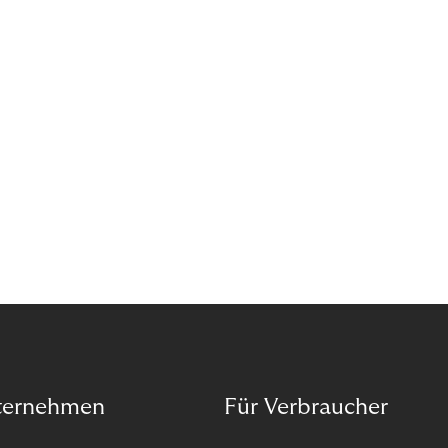
das Potenzial von Abonnements schon für sich
entdeckt. Und das neue Geschäftsmodell rentiert
sich. Doch was genau können Sie tun, um
Abozahlungen für Ihren Erfolg zu nutzen?
ternehmen
Für Verbraucher