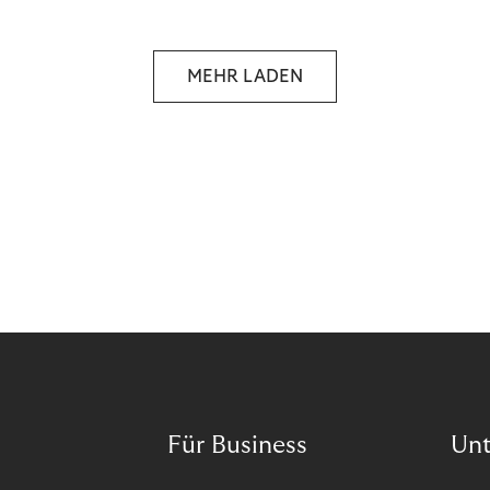
selbstbestimmten Customer Lifecycle mit Ihrem
Unternehmen.
MEHR LADEN
Für Business
Un