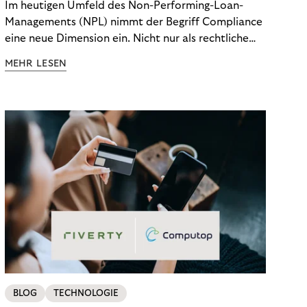
Im heutigen Umfeld des Non-Performing-Loan-
Managements (NPL) nimmt der Begriff Compliance
eine neue Dimension ein. Nicht nur als rechtliche
Notwendigkeit, sondern als strategischer
MEHR LESEN
Wettbewerbsvorteil. In einem Umfeld steigender
regulatorischer Anforderungen – etwa durch Basel
III, MiFID II oder die Datenschutz-Grundverordnung
(DSGVO) – geraten viele Unternehmen an die
Grenzen traditioneller Compliance-Mechanismen.
BLOG
TECHNOLOGIE