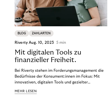
BLOG
ZAHLARTEN
Riverty
Aug. 10, 2023
5 min
Mit digitalen Tools zu
finanzieller Freiheit.
Bei Riverty stehen im Forderungsmanagement die
Bedürfnisse der Konsument:innen im Fokus: Mit
innovativen, digitalen Tools und gezielter
Aufklärung zu Finanzthemen helfen wir Menschen,
MEHR LESEN
ein Leben in finanzieller Freiheit zu führen. So
wollen wir eine nachhaltige Art schaffen,
einzukaufen, zu konsumieren und zu zahlen.