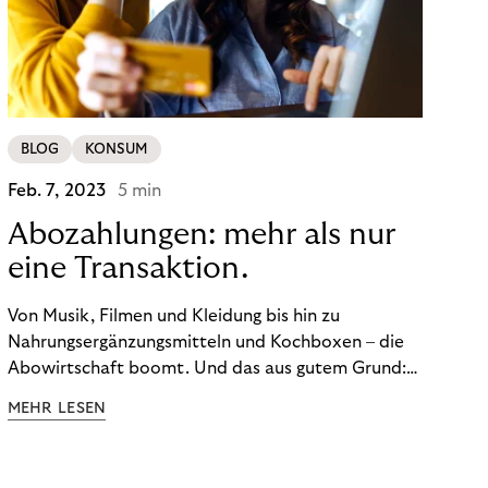
BLOG
KONSUM
Feb. 7, 2023
5 min
Abozahlungen: mehr als nur
eine Transaktion.
Von Musik, Filmen und Kleidung bis hin zu
Nahrungsergänzungsmitteln und Kochboxen – die
Abowirtschaft boomt. Und das aus gutem Grund:
Abonnements geben uns die Flexibilität, die wir uns
MEHR LESEN
wünschen. Sie ermöglichen es uns, Produkte und
Dienstleistungen jederzeit zu nutzen, ohne sie
kaufen zu müssen. Viele große Unternehmen haben