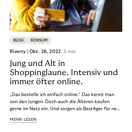
BLOG
KONSUM
Riverty |
Okt. 28, 2022
5 min
Jung und Alt in
Shoppinglaune. Intensiv und
immer öfter online.
„Das bestelle ich einfach online.“ Das kennt man
von den Jungen. Doch auch die Älteren kaufen
gerne im Netz ein. Und sorgen als BestAger für neue
Umsatzrekorde. Nicht nur das unterscheidet sie
MEHR LESEN
von der Generation Z. Wir haben genauer
hingeschaut.