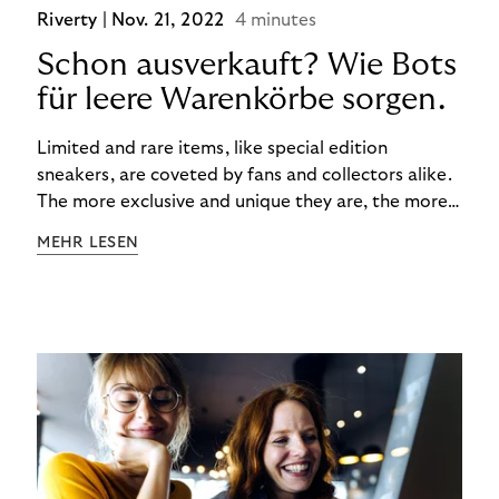
Riverty |
Nov. 21, 2022
4 minutes
Schon ausverkauft? Wie Bots
für leere Warenkörbe sorgen.
Limited and rare items, like special edition
sneakers, are coveted by fans and collectors alike.
The more exclusive and unique they are, the more
the obsession grows. The fashion and lifestyle
MEHR LESEN
industry uses artificial scarcity, also known as a
“drop”, to boost sales and provide exclusive brand
experiences. Resellers can and do exploit this,
reselling products for several times their original
value. You might be thinking, “Kerching!”. But this is
really an unwanted side effect – one which more
and more companies are taking technical steps to
tackle.