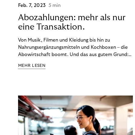
Feb. 7, 2023
5 min
Abozahlungen: mehr als nur
eine Transaktion.
Von Musik, Filmen und Kleidung bis hin zu
Nahrungsergänzungsmitteln und Kochboxen – die
Abowirtschaft boomt. Und das aus gutem Grund:
Abonnements geben uns die Flexibilität, die wir uns
MEHR LESEN
wünschen. Sie ermöglichen es uns, Produkte und
Dienstleistungen jederzeit zu nutzen, ohne sie
kaufen zu müssen. Viele große Unternehmen haben
das Potenzial von Abonnements schon für sich
entdeckt. Und das neue Geschäftsmodell rentiert
sich. Doch was genau können Sie tun, um
Abozahlungen für Ihren Erfolg zu nutzen?