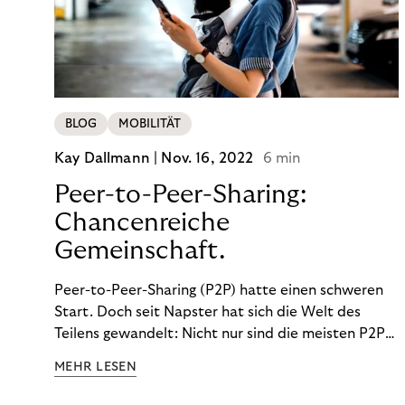
BLOG
MOBILITÄT
Kay Dallmann |
Nov. 16, 2022
6 min
Peer-to-Peer-Sharing:
Chancenreiche
Gemeinschaft.
Peer-to-Peer-Sharing (P2P) hatte einen schweren
Start. Doch seit Napster hat sich die Welt des
Teilens gewandelt: Nicht nur sind die meisten P2P-
Sharing-Modelle komplett legal. Auch was geteilt
MEHR LESEN
wird, hat sich geändert. Das bietet Unternehmen
Chancen.