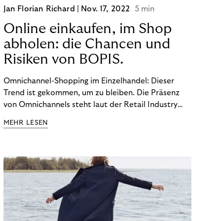
Jan Florian Richard |
Nov. 17, 2022
5 min
Online einkaufen, im Shop
abholen: die Chancen und
Risiken von BOPIS.
Omnichannel-Shopping im Einzelhandel: Dieser
Trend ist gekommen, um zu bleiben. Die Präsenz
von Omnichannels steht laut der Retail Industry
Leaders Association auf Platz 1 der Dinge, auf die
MEHR LESEN
nicht mehr verzichtet werden kann. Ein fester
Bestandteil des Modells ist das Prinzip „Buy Online,
Pick up In-Store“ (BOPIS): Nutzer:innen kaufen
online ein und holen die Ware im Shop ab. BOPIS
bietet zwar viele Vorteile, hat aber auch seinen
Preis. Potenzielle Betrugsfälle oder zusätzliche
Betriebskosten sind nur einige der Risiken. Ist es
das also wert? Wir stellen die Vor- und Nachteile