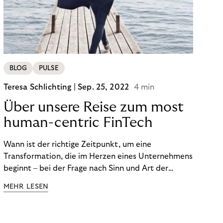
von BOPIS vor.
BLOG
PULSE
Teresa Schlichting |
Sep. 25, 2022
4 min
Über unsere Reise zum most
human-centric FinTech
Wann ist der richtige Zeitpunkt, um eine
Transformation, die im Herzen eines Unternehmens
beginnt – bei der Frage nach Sinn und Art der
Zusammenarbeit – nach außen zu tragen? Wann
MEHR LESEN
kommuniziert man ein Ziel, das so ganzheitlich ist,
dass es heute noch nicht für alle Produkte,
Prozesse und Strukturen umgesetzt sein kann?