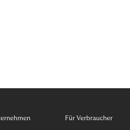
Wann ist in Zeiten von Pandemie und humanitären
Krisen der richtige Moment, über eine Zukunft zu
sprechen, die den Menschen in den Mittelpunkt
unseres wirtschaftlichen Handelns stellt? Eine
Zukunft, die auf der festen Überzeugung aufbaut,
dass jeder das Recht haben sollte, seiner Berufung
und Leidenschaft zu folgen?
ternehmen
Für Verbraucher