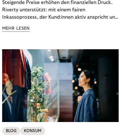
Steigende Preise erhöhen den finanziellen Druck.
Riverty unterstützt: mit einem fairen
Inkassoprozess, der Kund:innen aktiv anspricht und
ihnen einfache digitale Zahlungs-Tools bietet und
MEHR LESEN
Finanzbildung ermöglicht. So bleiben Menschen
finanziell unabhängig – und in einem
selbstbestimmten Customer Lifecycle mit Ihrem
Unternehmen.
BLOG
KONSUM