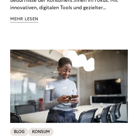
Bedürfnisse der Konsument:innen im Fokus: Mit
innovativen, digitalen Tools und gezielter
Aufklärung zu Finanzthemen helfen wir Menschen,
MEHR LESEN
ein Leben in finanzieller Freiheit zu führen. So
wollen wir eine nachhaltige Art schaffen,
einzukaufen, zu konsumieren und zu zahlen.
BLOG
KONSUM