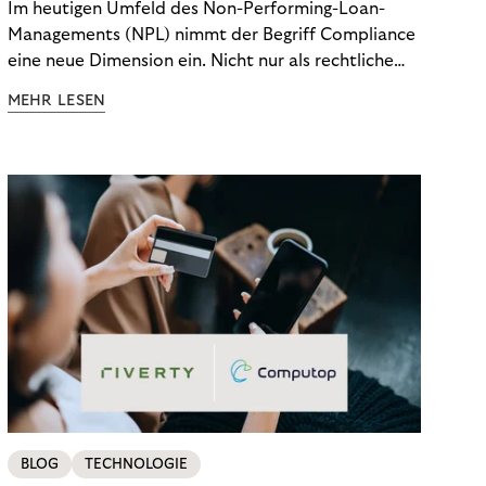
Im heutigen Umfeld des Non-Performing-Loan-
Managements (NPL) nimmt der Begriff Compliance
eine neue Dimension ein. Nicht nur als rechtliche
Notwendigkeit, sondern als strategischer
MEHR LESEN
Wettbewerbsvorteil. In einem Umfeld steigender
regulatorischer Anforderungen – etwa durch Basel
III, MiFID II oder die Datenschutz-Grundverordnung
(DSGVO) – geraten viele Unternehmen an die
Grenzen traditioneller Compliance-Mechanismen.
BLOG
TECHNOLOGIE