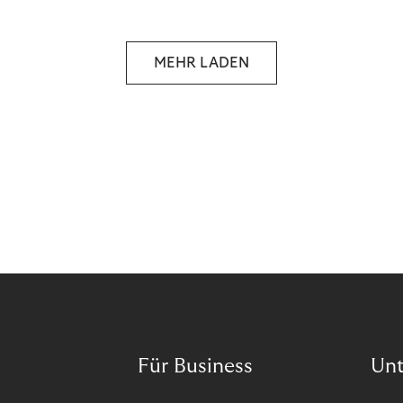
selbstbestimmten Customer Lifecycle mit Ihrem
Unternehmen.
MEHR LADEN
Für Business
Un