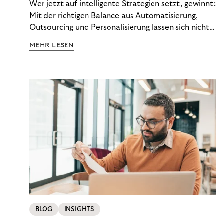
Wer jetzt auf intelligente Strategien setzt, gewinnt:
Mit der richtigen Balance aus Automatisierung,
Outsourcing und Personalisierung lassen sich nicht
nur Kosten optimieren, sondern auch stabile
MEHR LESEN
Ergebnisse sichern. Riverty zeigt, wie Recovery-
Teams aus einem Kostenfaktor einen echten
Werttreiber machen.
BLOG
INSIGHTS