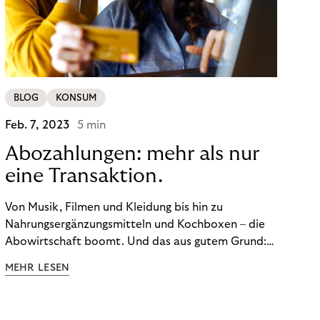
BLOG
KONSUM
Feb. 7, 2023
5 min
Abozahlungen: mehr als nur
eine Transaktion.
Von Musik, Filmen und Kleidung bis hin zu
Nahrungsergänzungsmitteln und Kochboxen – die
Abowirtschaft boomt. Und das aus gutem Grund:
Abonnements geben uns die Flexibilität, die wir uns
MEHR LESEN
wünschen. Sie ermöglichen es uns, Produkte und
Dienstleistungen jederzeit zu nutzen, ohne sie
kaufen zu müssen. Viele große Unternehmen haben