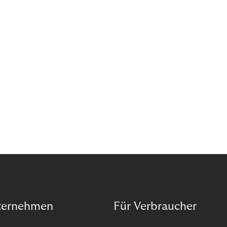
das Potenzial von Abonnements schon für sich
entdeckt. Und das neue Geschäftsmodell rentiert
sich. Doch was genau können Sie tun, um
Abozahlungen für Ihren Erfolg zu nutzen?
ternehmen
Für Verbraucher