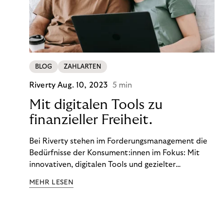
BLOG
ZAHLARTEN
Riverty
Aug. 10, 2023
5 min
Mit digitalen Tools zu
finanzieller Freiheit.
Bei Riverty stehen im Forderungsmanagement die
Bedürfnisse der Konsument:innen im Fokus: Mit
innovativen, digitalen Tools und gezielter
Aufklärung zu Finanzthemen helfen wir Menschen,
MEHR LESEN
ein Leben in finanzieller Freiheit zu führen. So
wollen wir eine nachhaltige Art schaffen,
einzukaufen, zu konsumieren und zu zahlen.