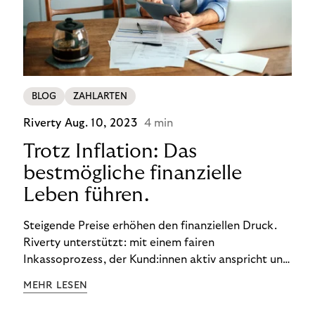
BLOG
ZAHLARTEN
Riverty
Aug. 10, 2023
4 min
Trotz Inflation: Das
bestmögliche finanzielle
Leben führen.
Steigende Preise erhöhen den finanziellen Druck.
Riverty unterstützt: mit einem fairen
Inkassoprozess, der Kund:innen aktiv anspricht und
ihnen einfache digitale Zahlungs-Tools bietet und
MEHR LESEN
Finanzbildung ermöglicht. So bleiben Menschen
finanziell unabhängig – und in einem