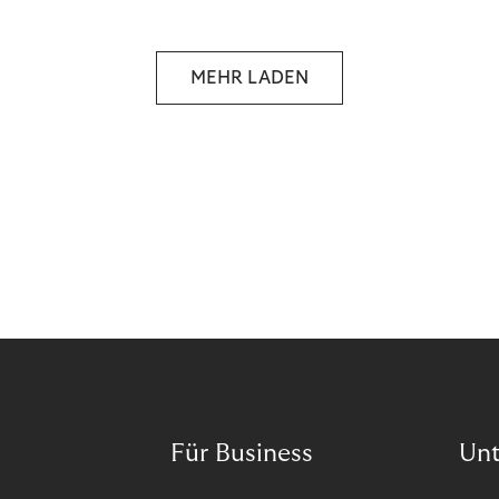
selbstbestimmten Customer Lifecycle mit Ihrem
Unternehmen.
MEHR LADEN
Für Business
Un