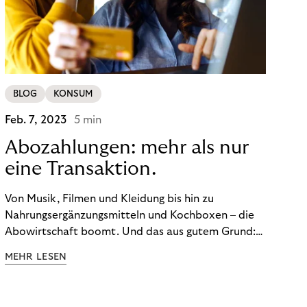
BLOG
KONSUM
Feb. 7, 2023
5 min
Abozahlungen: mehr als nur
eine Transaktion.
Von Musik, Filmen und Kleidung bis hin zu
Nahrungsergänzungsmitteln und Kochboxen – die
Abowirtschaft boomt. Und das aus gutem Grund:
Abonnements geben uns die Flexibilität, die wir uns
MEHR LESEN
wünschen. Sie ermöglichen es uns, Produkte und
Dienstleistungen jederzeit zu nutzen, ohne sie
kaufen zu müssen. Viele große Unternehmen haben