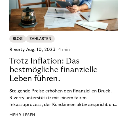
BLOG
ZAHLARTEN
Riverty
Aug. 10, 2023
4 min
Trotz Inflation: Das
bestmögliche finanzielle
Leben führen.
Steigende Preise erhöhen den finanziellen Druck.
Riverty unterstützt: mit einem fairen
Inkassoprozess, der Kund:innen aktiv anspricht und
ihnen einfache digitale Zahlungs-Tools bietet und
MEHR LESEN
Finanzbildung ermöglicht. So bleiben Menschen
finanziell unabhängig – und in einem