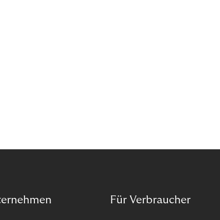
das Potenzial von Abonnements schon für sich
entdeckt. Und das neue Geschäftsmodell rentiert
sich. Doch was genau können Sie tun, um
Abozahlungen für Ihren Erfolg zu nutzen?
ternehmen
Für Verbraucher