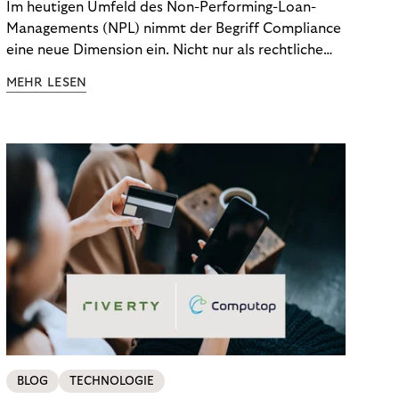
Im heutigen Umfeld des Non-Performing-Loan-
Managements (NPL) nimmt der Begriff Compliance
eine neue Dimension ein. Nicht nur als rechtliche
Notwendigkeit, sondern als strategischer
MEHR LESEN
Wettbewerbsvorteil. In einem Umfeld steigender
regulatorischer Anforderungen – etwa durch Basel
III, MiFID II oder die Datenschutz-Grundverordnung
(DSGVO) – geraten viele Unternehmen an die
Grenzen traditioneller Compliance-Mechanismen.
BLOG
TECHNOLOGIE