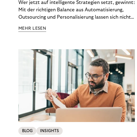
Wer jetzt auf intelligente Strategien setzt, gewinnt:
Mit der richtigen Balance aus Automatisierung,
Outsourcing und Personalisierung lassen sich nicht
nur Kosten optimieren, sondern auch stabile
MEHR LESEN
Ergebnisse sichern. Riverty zeigt, wie Recovery-
Teams aus einem Kostenfaktor einen echten
Werttreiber machen.
BLOG
INSIGHTS