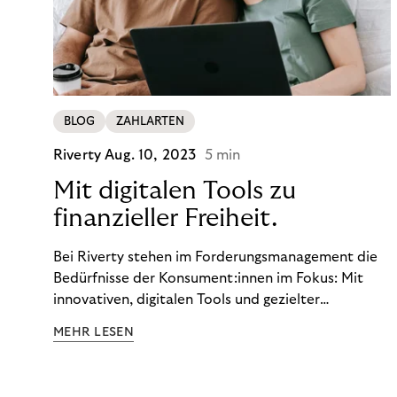
BLOG
ZAHLARTEN
Riverty
Aug. 10, 2023
5 min
Mit digitalen Tools zu
finanzieller Freiheit.
Bei Riverty stehen im Forderungsmanagement die
Bedürfnisse der Konsument:innen im Fokus: Mit
innovativen, digitalen Tools und gezielter
Aufklärung zu Finanzthemen helfen wir Menschen,
MEHR LESEN
ein Leben in finanzieller Freiheit zu führen. So
wollen wir eine nachhaltige Art schaffen,
einzukaufen, zu konsumieren und zu zahlen.