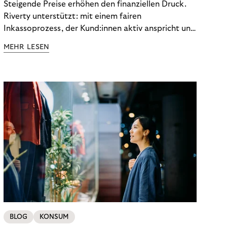
Steigende Preise erhöhen den finanziellen Druck.
Riverty unterstützt: mit einem fairen
Inkassoprozess, der Kund:innen aktiv anspricht und
ihnen einfache digitale Zahlungs-Tools bietet und
MEHR LESEN
Finanzbildung ermöglicht. So bleiben Menschen
finanziell unabhängig – und in einem
selbstbestimmten Customer Lifecycle mit Ihrem
Unternehmen.
BLOG
KONSUM