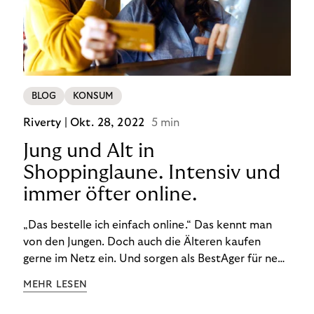
BLOG
KONSUM
Riverty |
Okt. 28, 2022
5 min
Jung und Alt in
Shoppinglaune. Intensiv und
immer öfter online.
„Das bestelle ich einfach online.“ Das kennt man
von den Jungen. Doch auch die Älteren kaufen
gerne im Netz ein. Und sorgen als BestAger für neue
Umsatzrekorde. Nicht nur das unterscheidet sie
MEHR LESEN
von der Generation Z. Wir haben genauer
hingeschaut.