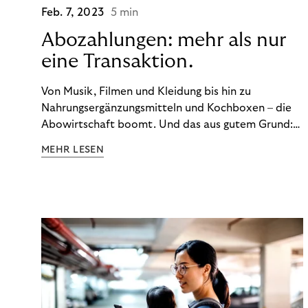
Feb. 7, 2023
5 min
Abozahlungen: mehr als nur
eine Transaktion.
Von Musik, Filmen und Kleidung bis hin zu
Nahrungsergänzungsmitteln und Kochboxen – die
Abowirtschaft boomt. Und das aus gutem Grund:
Abonnements geben uns die Flexibilität, die wir uns
MEHR LESEN
wünschen. Sie ermöglichen es uns, Produkte und
Dienstleistungen jederzeit zu nutzen, ohne sie
kaufen zu müssen. Viele große Unternehmen haben
das Potenzial von Abonnements schon für sich
entdeckt. Und das neue Geschäftsmodell rentiert
sich. Doch was genau können Sie tun, um
Abozahlungen für Ihren Erfolg zu nutzen?