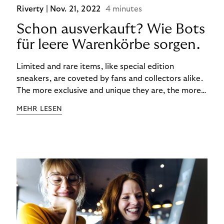
Riverty |
Nov. 21, 2022
4 minutes
Schon ausverkauft? Wie Bots
für leere Warenkörbe sorgen.
Limited and rare items, like special edition
sneakers, are coveted by fans and collectors alike.
The more exclusive and unique they are, the more
the obsession grows. The fashion and lifestyle
MEHR LESEN
industry uses artificial scarcity, also known as a
“drop”, to boost sales and provide exclusive brand
experiences. Resellers can and do exploit this,
reselling products for several times their original
value. You might be thinking, “Kerching!”. But this is
really an unwanted side effect – one which more
and more companies are taking technical steps to
tackle.