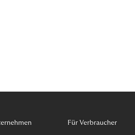
Wann ist in Zeiten von Pandemie und humanitären
Krisen der richtige Moment, über eine Zukunft zu
sprechen, die den Menschen in den Mittelpunkt
unseres wirtschaftlichen Handelns stellt? Eine
Zukunft, die auf der festen Überzeugung aufbaut,
dass jeder das Recht haben sollte, seiner Berufung
und Leidenschaft zu folgen?
ternehmen
Für Verbraucher