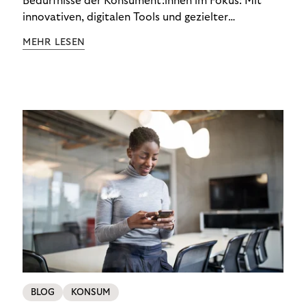
Bedürfnisse der Konsument:innen im Fokus: Mit
innovativen, digitalen Tools und gezielter
Aufklärung zu Finanzthemen helfen wir Menschen,
MEHR LESEN
ein Leben in finanzieller Freiheit zu führen. So
wollen wir eine nachhaltige Art schaffen,
einzukaufen, zu konsumieren und zu zahlen.
BLOG
KONSUM