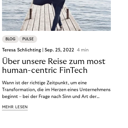
von BOPIS vor.
BLOG
PULSE
Teresa Schlichting |
Sep. 25, 2022
4 min
Über unsere Reise zum most
human-centric FinTech
Wann ist der richtige Zeitpunkt, um eine
Transformation, die im Herzen eines Unternehmens
beginnt – bei der Frage nach Sinn und Art der
Zusammenarbeit – nach außen zu tragen? Wann
MEHR LESEN
kommuniziert man ein Ziel, das so ganzheitlich ist,
dass es heute noch nicht für alle Produkte,
Prozesse und Strukturen umgesetzt sein kann?