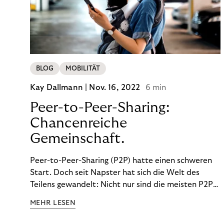
BLOG
MOBILITÄT
Kay Dallmann |
Nov. 16, 2022
6 min
Peer-to-Peer-Sharing:
Chancenreiche
Gemeinschaft.
Peer-to-Peer-Sharing (P2P) hatte einen schweren
Start. Doch seit Napster hat sich die Welt des
Teilens gewandelt: Nicht nur sind die meisten P2P-
Sharing-Modelle komplett legal. Auch was geteilt
MEHR LESEN
wird, hat sich geändert. Das bietet Unternehmen
Chancen.