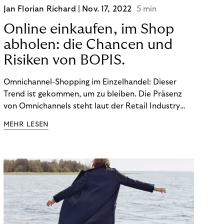
Jan Florian Richard |
Nov. 17, 2022
5 min
Online einkaufen, im Shop
abholen: die Chancen und
Risiken von BOPIS.
Omnichannel-Shopping im Einzelhandel: Dieser
Trend ist gekommen, um zu bleiben. Die Präsenz
von Omnichannels steht laut der Retail Industry
Leaders Association auf Platz 1 der Dinge, auf die
MEHR LESEN
nicht mehr verzichtet werden kann. Ein fester
Bestandteil des Modells ist das Prinzip „Buy Online,
Pick up In-Store“ (BOPIS): Nutzer:innen kaufen
online ein und holen die Ware im Shop ab. BOPIS
bietet zwar viele Vorteile, hat aber auch seinen
Preis. Potenzielle Betrugsfälle oder zusätzliche
Betriebskosten sind nur einige der Risiken. Ist es
das also wert? Wir stellen die Vor- und Nachteile