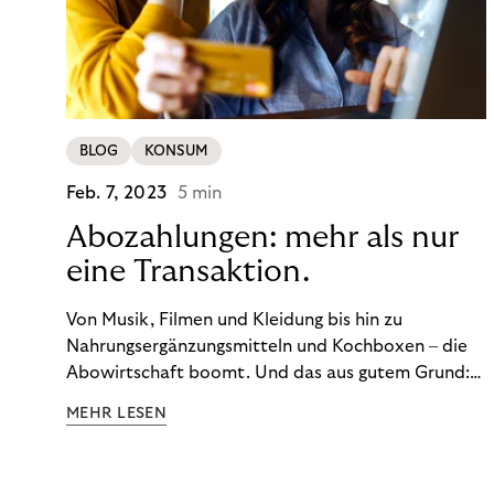
BLOG
KONSUM
Feb. 7, 2023
5 min
Abozahlungen: mehr als nur
eine Transaktion.
Von Musik, Filmen und Kleidung bis hin zu
Nahrungsergänzungsmitteln und Kochboxen – die
Abowirtschaft boomt. Und das aus gutem Grund:
Abonnements geben uns die Flexibilität, die wir uns
MEHR LESEN
wünschen. Sie ermöglichen es uns, Produkte und
Dienstleistungen jederzeit zu nutzen, ohne sie
kaufen zu müssen. Viele große Unternehmen haben