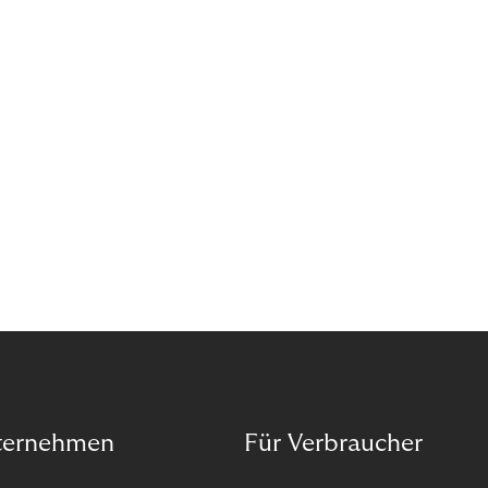
Pick up In-Store“ (BOPIS): Nutzer:innen kaufen
online ein und holen die Ware im Shop ab. BOPIS
bietet zwar viele Vorteile, hat aber auch seinen
Preis. Potenzielle Betrugsfälle oder zusätzliche
Betriebskosten sind nur einige der Risiken. Ist es
das also wert? Wir stellen die Vor- und Nachteile
von BOPIS vor.
ternehmen
Für Verbraucher