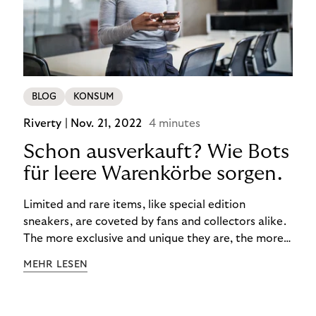
BLOG
KONSUM
Riverty |
Nov. 21, 2022
4 minutes
Schon ausverkauft? Wie Bots
für leere Warenkörbe sorgen.
Limited and rare items, like special edition
sneakers, are coveted by fans and collectors alike.
The more exclusive and unique they are, the more
the obsession grows. The fashion and lifestyle
MEHR LESEN
industry uses artificial scarcity, also known as a
“drop”, to boost sales and provide exclusive brand
experiences. Resellers can and do exploit this,