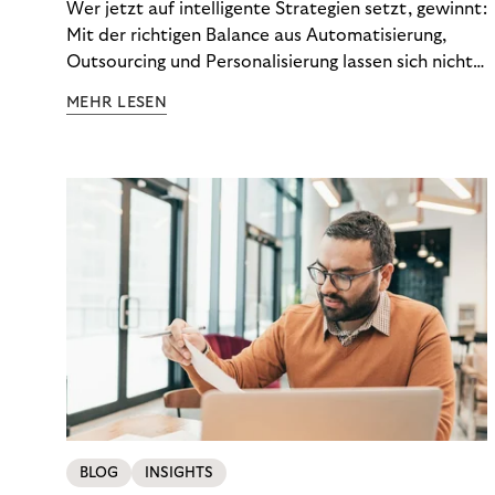
Wer jetzt auf intelligente Strategien setzt, gewinnt:
Mit der richtigen Balance aus Automatisierung,
Outsourcing und Personalisierung lassen sich nicht
nur Kosten optimieren, sondern auch stabile
MEHR LESEN
Ergebnisse sichern. Riverty zeigt, wie Recovery-
Teams aus einem Kostenfaktor einen echten
Werttreiber machen.
BLOG
INSIGHTS