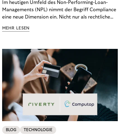
Im heutigen Umfeld des Non-Performing-Loan-
Managements (NPL) nimmt der Begriff Compliance
eine neue Dimension ein. Nicht nur als rechtliche
Notwendigkeit, sondern als strategischer
MEHR LESEN
Wettbewerbsvorteil. In einem Umfeld steigender
regulatorischer Anforderungen – etwa durch Basel
III, MiFID II oder die Datenschutz-Grundverordnung
(DSGVO) – geraten viele Unternehmen an die
Grenzen traditioneller Compliance-Mechanismen.
BLOG
TECHNOLOGIE