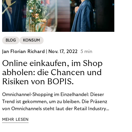
BLOG
KONSUM
Jan Florian Richard |
Nov. 17, 2022
5 min
Online einkaufen, im Shop
abholen: die Chancen und
Risiken von BOPIS.
Omnichannel-Shopping im Einzelhandel: Dieser
Trend ist gekommen, um zu bleiben. Die Präsenz
von Omnichannels steht laut der Retail Industry
Leaders Association auf Platz 1 der Dinge, auf die
MEHR LESEN
nicht mehr verzichtet werden kann. Ein fester
Bestandteil des Modells ist das Prinzip „Buy Online,