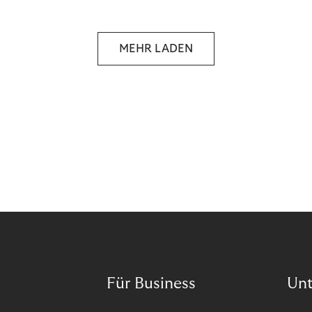
reselling products for several times their original
value. You might be thinking, “Kerching!”. But this is
really an unwanted side effect – one which more
MEHR LADEN
and more companies are taking technical steps to
tackle.
Für Business
Un