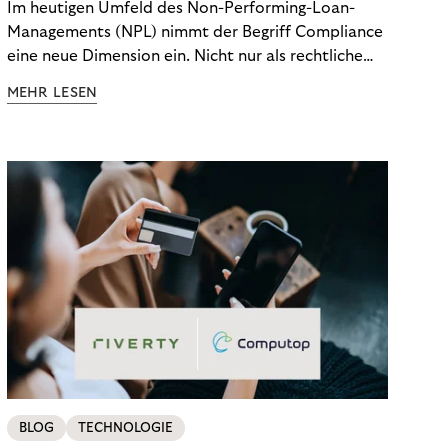
Im heutigen Umfeld des Non-Performing-Loan-
Managements (NPL) nimmt der Begriff Compliance
eine neue Dimension ein. Nicht nur als rechtliche
Notwendigkeit, sondern als strategischer
MEHR LESEN
Wettbewerbsvorteil. In einem Umfeld steigender
regulatorischer Anforderungen – etwa durch Basel
III, MiFID II oder die Datenschutz-Grundverordnung
(DSGVO) – geraten viele Unternehmen an die
Grenzen traditioneller Compliance-Mechanismen.
BLOG
TECHNOLOGIE