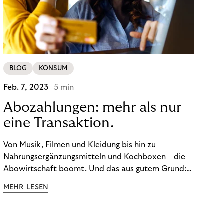
BLOG
KONSUM
Feb. 7, 2023
5 min
Abozahlungen: mehr als nur
eine Transaktion.
Von Musik, Filmen und Kleidung bis hin zu
Nahrungsergänzungsmitteln und Kochboxen – die
Abowirtschaft boomt. Und das aus gutem Grund:
Abonnements geben uns die Flexibilität, die wir uns
MEHR LESEN
wünschen. Sie ermöglichen es uns, Produkte und
Dienstleistungen jederzeit zu nutzen, ohne sie
kaufen zu müssen. Viele große Unternehmen haben