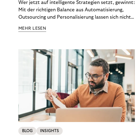
Wer jetzt auf intelligente Strategien setzt, gewinnt:
Mit der richtigen Balance aus Automatisierung,
Outsourcing und Personalisierung lassen sich nicht
nur Kosten optimieren, sondern auch stabile
MEHR LESEN
Ergebnisse sichern. Riverty zeigt, wie Recovery-
Teams aus einem Kostenfaktor einen echten
Werttreiber machen.
BLOG
INSIGHTS