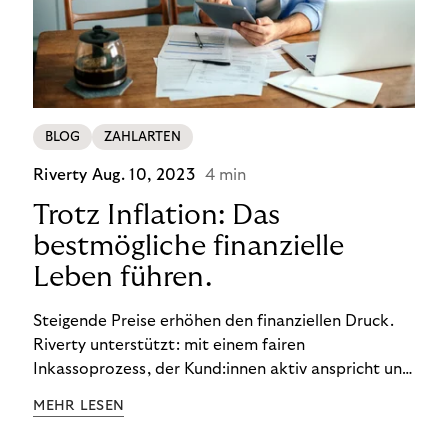
BLOG
ZAHLARTEN
Riverty
Aug. 10, 2023
4 min
Trotz Inflation: Das
bestmögliche finanzielle
Leben führen.
Steigende Preise erhöhen den finanziellen Druck.
Riverty unterstützt: mit einem fairen
Inkassoprozess, der Kund:innen aktiv anspricht und
ihnen einfache digitale Zahlungs-Tools bietet und
MEHR LESEN
Finanzbildung ermöglicht. So bleiben Menschen
finanziell unabhängig – und in einem