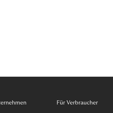
das Potenzial von Abonnements schon für sich
entdeckt. Und das neue Geschäftsmodell rentiert
sich. Doch was genau können Sie tun, um
Abozahlungen für Ihren Erfolg zu nutzen?
ternehmen
Für Verbraucher