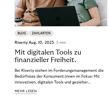
BLOG
ZAHLARTEN
Riverty
Aug. 10, 2023
5 min
Mit digitalen Tools zu
finanzieller Freiheit.
Bei Riverty stehen im Forderungsmanagement die
Bedürfnisse der Konsument:innen im Fokus: Mit
innovativen, digitalen Tools und gezielter
Aufklärung zu Finanzthemen helfen wir Menschen,
MEHR LESEN
ein Leben in finanzieller Freiheit zu führen. So
wollen wir eine nachhaltige Art schaffen,
einzukaufen, zu konsumieren und zu zahlen.