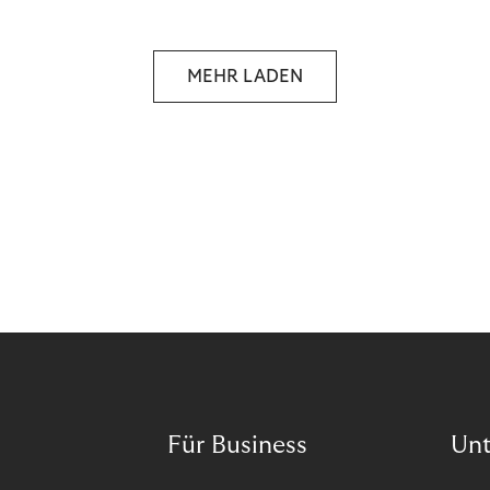
selbstbestimmten Customer Lifecycle mit Ihrem
Unternehmen.
MEHR LADEN
Für Business
Un