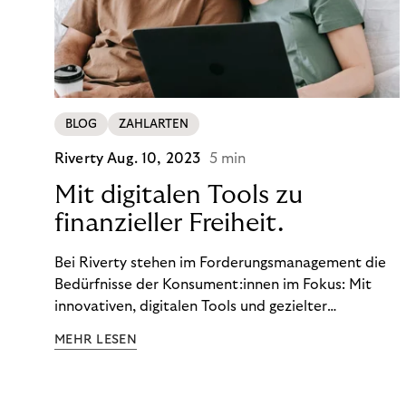
BLOG
ZAHLARTEN
Riverty
Aug. 10, 2023
5 min
Mit digitalen Tools zu
finanzieller Freiheit.
Bei Riverty stehen im Forderungsmanagement die
Bedürfnisse der Konsument:innen im Fokus: Mit
innovativen, digitalen Tools und gezielter
Aufklärung zu Finanzthemen helfen wir Menschen,
MEHR LESEN
ein Leben in finanzieller Freiheit zu führen. So
wollen wir eine nachhaltige Art schaffen,
einzukaufen, zu konsumieren und zu zahlen.