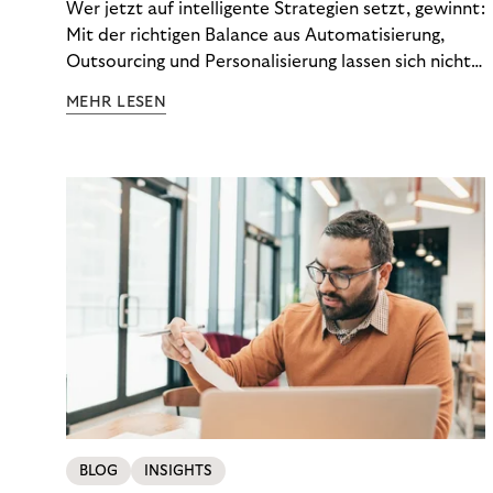
Wer jetzt auf intelligente Strategien setzt, gewinnt:
Mit der richtigen Balance aus Automatisierung,
Outsourcing und Personalisierung lassen sich nicht
nur Kosten optimieren, sondern auch stabile
MEHR LESEN
Ergebnisse sichern. Riverty zeigt, wie Recovery-
Teams aus einem Kostenfaktor einen echten
Werttreiber machen.
BLOG
INSIGHTS