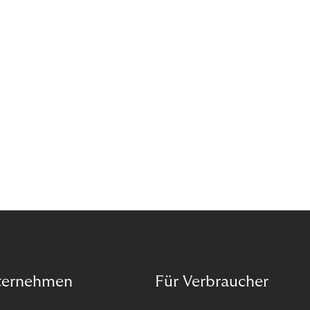
das Potenzial von Abonnements schon für sich
entdeckt. Und das neue Geschäftsmodell rentiert
sich. Doch was genau können Sie tun, um
Abozahlungen für Ihren Erfolg zu nutzen?
ternehmen
Für Verbraucher