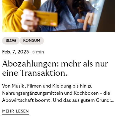
BLOG
KONSUM
Feb. 7, 2023
5 min
Abozahlungen: mehr als nur
eine Transaktion.
Von Musik, Filmen und Kleidung bis hin zu
Nahrungsergänzungsmitteln und Kochboxen – die
Abowirtschaft boomt. Und das aus gutem Grund:
Abonnements geben uns die Flexibilität, die wir uns
MEHR LESEN
wünschen. Sie ermöglichen es uns, Produkte und
Dienstleistungen jederzeit zu nutzen, ohne sie
kaufen zu müssen. Viele große Unternehmen haben