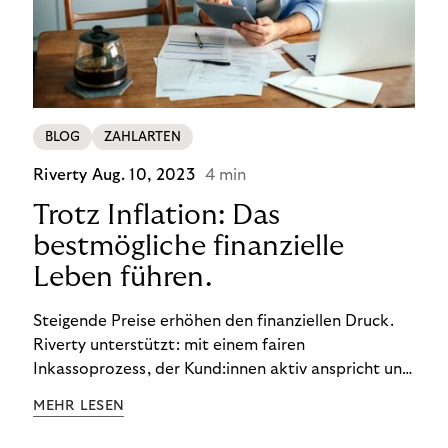
BLOG
ZAHLARTEN
Riverty
Aug. 10, 2023
4 min
Trotz Inflation: Das
bestmögliche finanzielle
Leben führen.
Steigende Preise erhöhen den finanziellen Druck.
Riverty unterstützt: mit einem fairen
Inkassoprozess, der Kund:innen aktiv anspricht und
ihnen einfache digitale Zahlungs-Tools bietet und
MEHR LESEN
Finanzbildung ermöglicht. So bleiben Menschen
finanziell unabhängig – und in einem