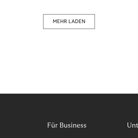
selbstbestimmten Customer Lifecycle mit Ihrem
Unternehmen.
MEHR LADEN
Für Business
Un