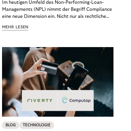
Im heutigen Umfeld des Non-Performing-Loan-
Managements (NPL) nimmt der Begriff Compliance
eine neue Dimension ein. Nicht nur als rechtliche
Notwendigkeit, sondern als strategischer
MEHR LESEN
Wettbewerbsvorteil. In einem Umfeld steigender
regulatorischer Anforderungen – etwa durch Basel
III, MiFID II oder die Datenschutz-Grundverordnung
(DSGVO) – geraten viele Unternehmen an die
Grenzen traditioneller Compliance-Mechanismen.
BLOG
TECHNOLOGIE