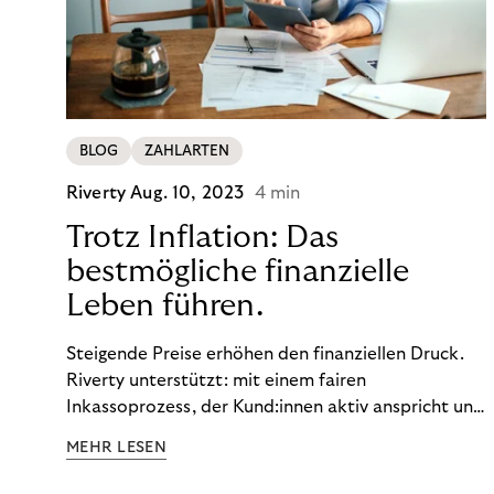
BLOG
ZAHLARTEN
Riverty
Aug. 10, 2023
4 min
Trotz Inflation: Das
bestmögliche finanzielle
Leben führen.
Steigende Preise erhöhen den finanziellen Druck.
Riverty unterstützt: mit einem fairen
Inkassoprozess, der Kund:innen aktiv anspricht und
ihnen einfache digitale Zahlungs-Tools bietet und
MEHR LESEN
Finanzbildung ermöglicht. So bleiben Menschen
finanziell unabhängig – und in einem