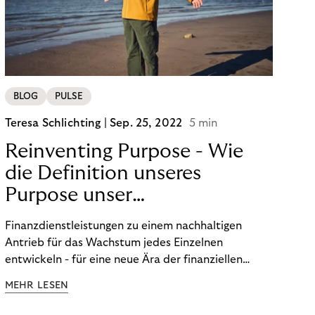
BLOG
PULSE
Teresa Schlichting |
Sep. 25, 2022
5 min
Reinventing Purpose - Wie
die Definition unseres
Purpose unser
Transformation beeinflusst
Finanzdienstleistungen zu einem nachhaltigen
hat!
Antrieb für das Wachstum jedes Einzelnen
entwickeln - für eine neue Ära der finanziellen
Freiheit. Die Definition unseres Purpose war der
MEHR LESEN
Startpunkt unserer Transformation. Lesen Sie mehr
über unsere FinTech Ambitionen und wie wir unsere