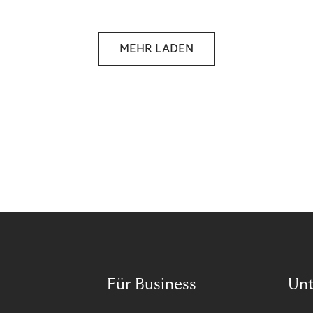
Wann ist in Zeiten von Pandemie und humanitären
Krisen der richtige Moment, über eine Zukunft zu
sprechen, die den Menschen in den Mittelpunkt
MEHR LADEN
unseres wirtschaftlichen Handelns stellt? Eine
Zukunft, die auf der festen Überzeugung aufbaut,
dass jeder das Recht haben sollte, seiner Berufung
und Leidenschaft zu folgen?
Für Business
Un