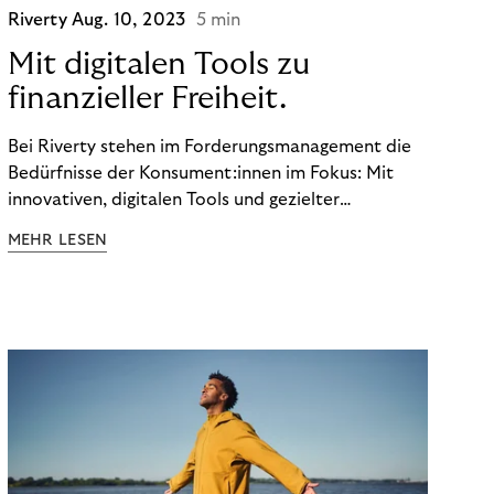
Riverty
Aug. 10, 2023
5 min
Mit digitalen Tools zu
finanzieller Freiheit.
Bei Riverty stehen im Forderungsmanagement die
Bedürfnisse der Konsument:innen im Fokus: Mit
innovativen, digitalen Tools und gezielter
Aufklärung zu Finanzthemen helfen wir Menschen,
MEHR LESEN
ein Leben in finanzieller Freiheit zu führen. So
wollen wir eine nachhaltige Art schaffen,
einzukaufen, zu konsumieren und zu zahlen.