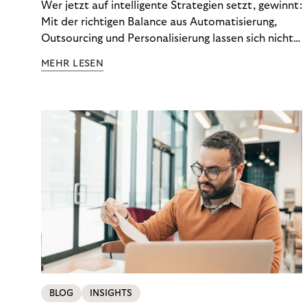
Wer jetzt auf intelligente Strategien setzt, gewinnt:
Mit der richtigen Balance aus Automatisierung,
Outsourcing und Personalisierung lassen sich nicht
nur Kosten optimieren, sondern auch stabile
MEHR LESEN
Ergebnisse sichern. Riverty zeigt, wie Recovery-
Teams aus einem Kostenfaktor einen echten
Werttreiber machen.
BLOG
INSIGHTS