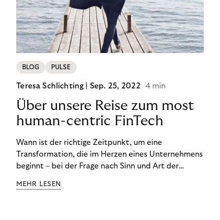
BLOG
PULSE
Teresa Schlichting |
Sep. 25, 2022
4 min
Über unsere Reise zum most
human-centric FinTech
Wann ist der richtige Zeitpunkt, um eine
Transformation, die im Herzen eines Unternehmens
beginnt – bei der Frage nach Sinn und Art der
Zusammenarbeit – nach außen zu tragen? Wann
MEHR LESEN
kommuniziert man ein Ziel, das so ganzheitlich ist,
dass es heute noch nicht für alle Produkte,
Prozesse und Strukturen umgesetzt sein kann?