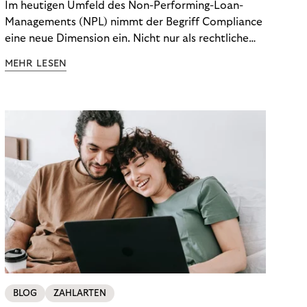
Im heutigen Umfeld des Non-Performing-Loan-
Managements (NPL) nimmt der Begriff Compliance
eine neue Dimension ein. Nicht nur als rechtliche
Notwendigkeit, sondern als strategischer
MEHR LESEN
Wettbewerbsvorteil. In einem Umfeld steigender
regulatorischer Anforderungen – etwa durch Basel
III, MiFID II oder die Datenschutz-Grundverordnung
(DSGVO) – geraten viele Unternehmen an die
Grenzen traditioneller Compliance-Mechanismen.
BLOG
ZAHLARTEN