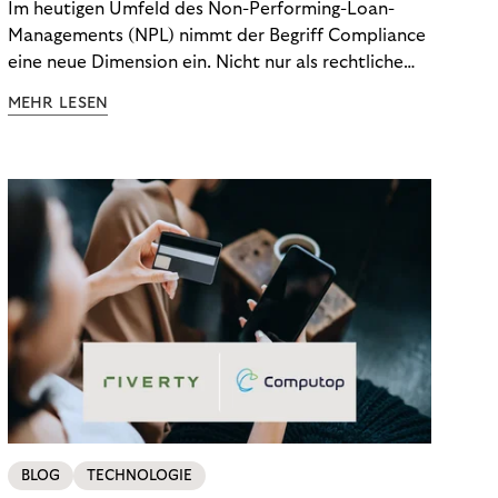
Im heutigen Umfeld des Non-Performing-Loan-
Managements (NPL) nimmt der Begriff Compliance
eine neue Dimension ein. Nicht nur als rechtliche
Notwendigkeit, sondern als strategischer
MEHR LESEN
Wettbewerbsvorteil. In einem Umfeld steigender
regulatorischer Anforderungen – etwa durch Basel
III, MiFID II oder die Datenschutz-Grundverordnung
(DSGVO) – geraten viele Unternehmen an die
Grenzen traditioneller Compliance-Mechanismen.
BLOG
TECHNOLOGIE