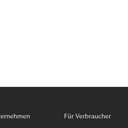
das Potenzial von Abonnements schon für sich
entdeckt. Und das neue Geschäftsmodell rentiert
sich. Doch was genau können Sie tun, um
Abozahlungen für Ihren Erfolg zu nutzen?
ternehmen
Für Verbraucher