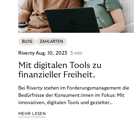
BLOG
ZAHLARTEN
Riverty
Aug. 10, 2023
5 min
Mit digitalen Tools zu
finanzieller Freiheit.
Bei Riverty stehen im Forderungsmanagement die
Bedürfnisse der Konsument:innen im Fokus: Mit
innovativen, digitalen Tools und gezielter
Aufklärung zu Finanzthemen helfen wir Menschen,
MEHR LESEN
ein Leben in finanzieller Freiheit zu führen. So
wollen wir eine nachhaltige Art schaffen,
einzukaufen, zu konsumieren und zu zahlen.