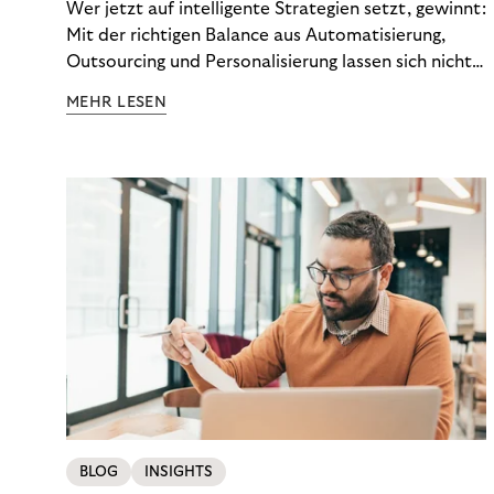
Wer jetzt auf intelligente Strategien setzt, gewinnt:
Mit der richtigen Balance aus Automatisierung,
Outsourcing und Personalisierung lassen sich nicht
nur Kosten optimieren, sondern auch stabile
MEHR LESEN
Ergebnisse sichern. Riverty zeigt, wie Recovery-
Teams aus einem Kostenfaktor einen echten
Werttreiber machen.
BLOG
INSIGHTS