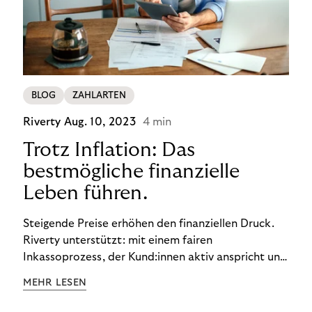
BLOG
ZAHLARTEN
Riverty
Aug. 10, 2023
4 min
Trotz Inflation: Das
bestmögliche finanzielle
Leben führen.
Steigende Preise erhöhen den finanziellen Druck.
Riverty unterstützt: mit einem fairen
Inkassoprozess, der Kund:innen aktiv anspricht und
ihnen einfache digitale Zahlungs-Tools bietet und
MEHR LESEN
Finanzbildung ermöglicht. So bleiben Menschen
finanziell unabhängig – und in einem