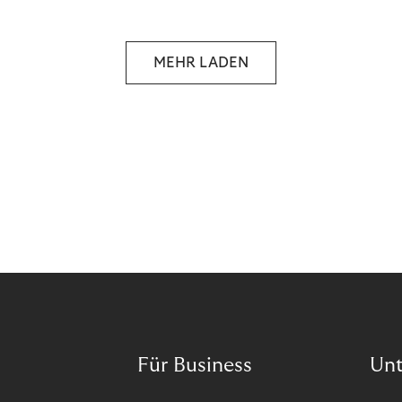
selbstbestimmten Customer Lifecycle mit Ihrem
Unternehmen.
MEHR LADEN
Für Business
Un