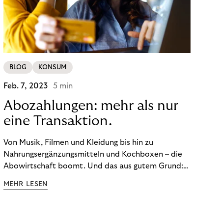
BLOG
KONSUM
Feb. 7, 2023
5 min
Abozahlungen: mehr als nur
eine Transaktion.
Von Musik, Filmen und Kleidung bis hin zu
Nahrungsergänzungsmitteln und Kochboxen – die
Abowirtschaft boomt. Und das aus gutem Grund:
Abonnements geben uns die Flexibilität, die wir uns
MEHR LESEN
wünschen. Sie ermöglichen es uns, Produkte und
Dienstleistungen jederzeit zu nutzen, ohne sie
kaufen zu müssen. Viele große Unternehmen haben