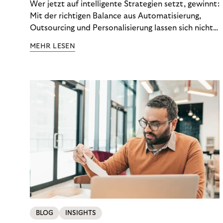
Wer jetzt auf intelligente Strategien setzt, gewinnt:
Mit der richtigen Balance aus Automatisierung,
Outsourcing und Personalisierung lassen sich nicht
nur Kosten optimieren, sondern auch stabile
MEHR LESEN
Ergebnisse sichern. Riverty zeigt, wie Recovery-
Teams aus einem Kostenfaktor einen echten
Werttreiber machen.
BLOG
INSIGHTS