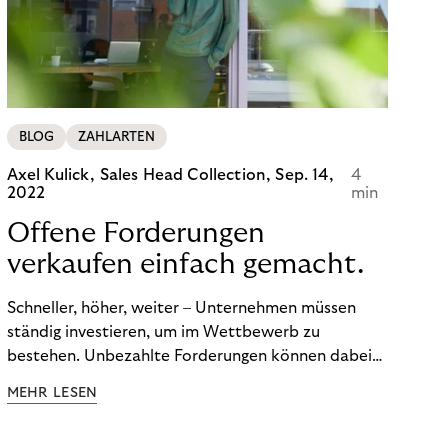
BLOG
ZAHLARTEN
Axel Kulick, Sales Head Collection,
Sep. 14,
4
2022
min
Offene Forderungen
verkaufen einfach gemacht.
Schneller, höher, weiter – Unternehmen müssen
ständig investieren, um im Wettbewerb zu
bestehen. Unbezahlte Forderungen können dabei
schnell zum Problem werden. Ertrag und Liquidität
MEHR LESEN
leiden. Und die Kosten für das
Debitorenmanagement steigen. Doch