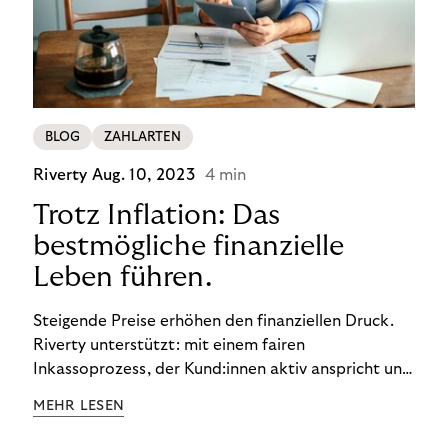
BLOG
ZAHLARTEN
Riverty
Aug. 10, 2023
4 min
Trotz Inflation: Das
bestmögliche finanzielle
Leben führen.
Steigende Preise erhöhen den finanziellen Druck.
Riverty unterstützt: mit einem fairen
Inkassoprozess, der Kund:innen aktiv anspricht und
ihnen einfache digitale Zahlungs-Tools bietet und
MEHR LESEN
Finanzbildung ermöglicht. So bleiben Menschen
finanziell unabhängig – und in einem