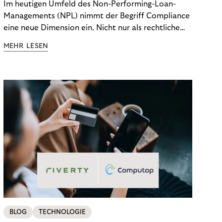
Im heutigen Umfeld des Non-Performing-Loan-
Managements (NPL) nimmt der Begriff Compliance
eine neue Dimension ein. Nicht nur als rechtliche
Notwendigkeit, sondern als strategischer
MEHR LESEN
Wettbewerbsvorteil. In einem Umfeld steigender
regulatorischer Anforderungen – etwa durch Basel
III, MiFID II oder die Datenschutz-Grundverordnung
(DSGVO) – geraten viele Unternehmen an die
Grenzen traditioneller Compliance-Mechanismen.
BLOG
TECHNOLOGIE