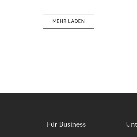
selbstbestimmten Customer Lifecycle mit Ihrem
Unternehmen.
MEHR LADEN
Für Business
Un