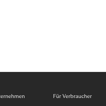
Forderungsausfälle sollten Sie nicht vom Wachstum
abhalten. Wenn das Kapital für den nächsten
Innovationsschritt knapp ist, empfehle ich den
Forderungsverkauf als gute Alternative.
ternehmen
Für Verbraucher