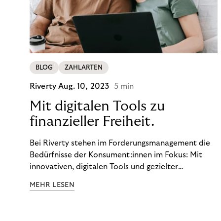
BLOG
ZAHLARTEN
Riverty
Aug. 10, 2023
5 min
Mit digitalen Tools zu
finanzieller Freiheit.
Bei Riverty stehen im Forderungsmanagement die
Bedürfnisse der Konsument:innen im Fokus: Mit
innovativen, digitalen Tools und gezielter
Aufklärung zu Finanzthemen helfen wir Menschen,
MEHR LESEN
ein Leben in finanzieller Freiheit zu führen. So
wollen wir eine nachhaltige Art schaffen,
einzukaufen, zu konsumieren und zu zahlen.