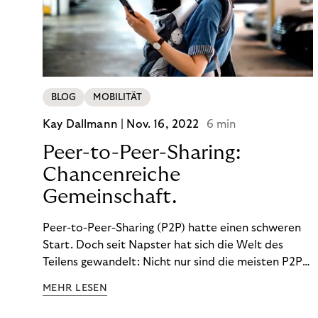
BLOG
MOBILITÄT
Kay Dallmann |
Nov. 16, 2022
6 min
Peer-to-Peer-Sharing:
Chancenreiche
Gemeinschaft.
Peer-to-Peer-Sharing (P2P) hatte einen schweren
Start. Doch seit Napster hat sich die Welt des
Teilens gewandelt: Nicht nur sind die meisten P2P-
Sharing-Modelle komplett legal. Auch was geteilt
MEHR LESEN
wird, hat sich geändert. Das bietet Unternehmen
Chancen.