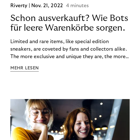
Riverty |
Nov. 21, 2022
4 minutes
Schon ausverkauft? Wie Bots
für leere Warenkörbe sorgen.
Limited and rare items, like special edition
sneakers, are coveted by fans and collectors alike.
The more exclusive and unique they are, the more
the obsession grows. The fashion and lifestyle
MEHR LESEN
industry uses artificial scarcity, also known as a
“drop”, to boost sales and provide exclusive brand
experiences. Resellers can and do exploit this,
reselling products for several times their original
value. You might be thinking, “Kerching!”. But this is
really an unwanted side effect – one which more
and more companies are taking technical steps to
tackle.