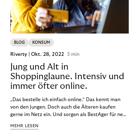
BLOG
KONSUM
Riverty |
Okt. 28, 2022
5 min
Jung und Alt in
Shoppinglaune. Intensiv und
immer öfter online.
„Das bestelle ich einfach online.“ Das kennt man
von den Jungen. Doch auch die Älteren kaufen
gerne im Netz ein. Und sorgen als BestAger für neue
Umsatzrekorde. Nicht nur das unterscheidet sie
MEHR LESEN
von der Generation Z. Wir haben genauer
hingeschaut.