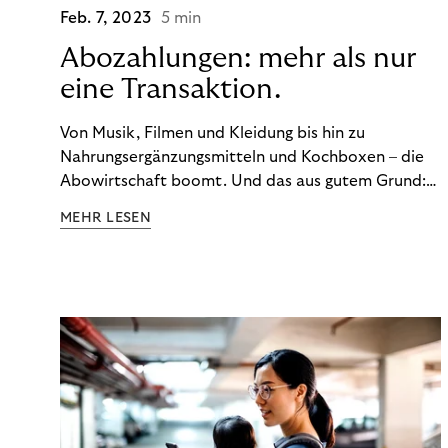
Feb. 7, 2023
5 min
Abozahlungen: mehr als nur
eine Transaktion.
Von Musik, Filmen und Kleidung bis hin zu
Nahrungsergänzungsmitteln und Kochboxen – die
Abowirtschaft boomt. Und das aus gutem Grund:
Abonnements geben uns die Flexibilität, die wir uns
MEHR LESEN
wünschen. Sie ermöglichen es uns, Produkte und
Dienstleistungen jederzeit zu nutzen, ohne sie
kaufen zu müssen. Viele große Unternehmen haben
das Potenzial von Abonnements schon für sich
entdeckt. Und das neue Geschäftsmodell rentiert
sich. Doch was genau können Sie tun, um
Abozahlungen für Ihren Erfolg zu nutzen?