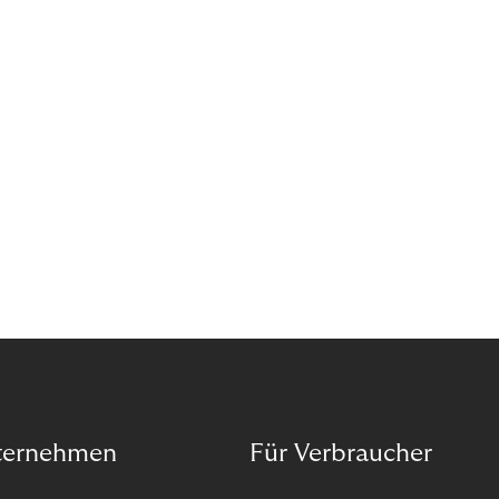
Forderungsausfälle sollten Sie nicht vom Wachstum
abhalten. Wenn das Kapital für den nächsten
Innovationsschritt knapp ist, empfehle ich den
Forderungsverkauf als gute Alternative.
ternehmen
Für Verbraucher