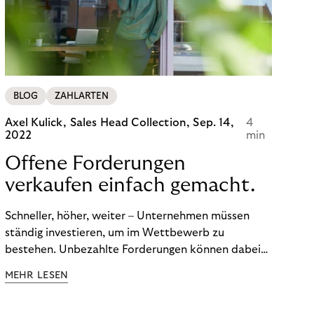
von BOPIS vor.
BLOG
ZAHLARTEN
Axel Kulick, Sales Head Collection,
Sep. 14,
4
2022
min
Offene Forderungen
verkaufen einfach gemacht.
Schneller, höher, weiter – Unternehmen müssen
ständig investieren, um im Wettbewerb zu
bestehen. Unbezahlte Forderungen können dabei
schnell zum Problem werden. Ertrag und Liquidität
MEHR LESEN
leiden. Und die Kosten für das
Debitorenmanagement steigen. Doch