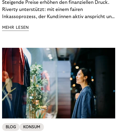
Steigende Preise erhöhen den finanziellen Druck.
Riverty unterstützt: mit einem fairen
Inkassoprozess, der Kund:innen aktiv anspricht und
ihnen einfache digitale Zahlungs-Tools bietet und
MEHR LESEN
Finanzbildung ermöglicht. So bleiben Menschen
finanziell unabhängig – und in einem
selbstbestimmten Customer Lifecycle mit Ihrem
Unternehmen.
BLOG
KONSUM