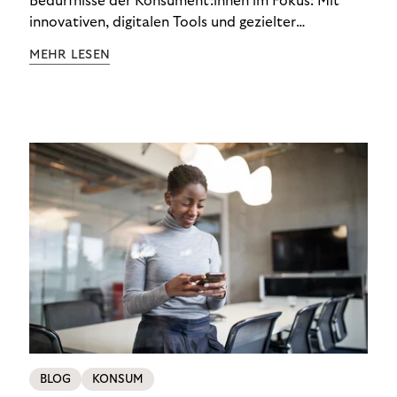
Bedürfnisse der Konsument:innen im Fokus: Mit
innovativen, digitalen Tools und gezielter
Aufklärung zu Finanzthemen helfen wir Menschen,
MEHR LESEN
ein Leben in finanzieller Freiheit zu führen. So
wollen wir eine nachhaltige Art schaffen,
einzukaufen, zu konsumieren und zu zahlen.
BLOG
KONSUM