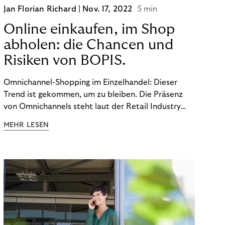
Jan Florian Richard |
Nov. 17, 2022
5 min
Online einkaufen, im Shop
abholen: die Chancen und
Risiken von BOPIS.
Omnichannel-Shopping im Einzelhandel: Dieser
Trend ist gekommen, um zu bleiben. Die Präsenz
von Omnichannels steht laut der Retail Industry
Leaders Association auf Platz 1 der Dinge, auf die
MEHR LESEN
nicht mehr verzichtet werden kann. Ein fester
Bestandteil des Modells ist das Prinzip „Buy Online,
Pick up In-Store“ (BOPIS): Nutzer:innen kaufen
online ein und holen die Ware im Shop ab. BOPIS
bietet zwar viele Vorteile, hat aber auch seinen
Preis. Potenzielle Betrugsfälle oder zusätzliche
Betriebskosten sind nur einige der Risiken. Ist es
das also wert? Wir stellen die Vor- und Nachteile