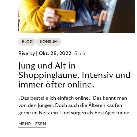
BLOG
KONSUM
Riverty |
Okt. 28, 2022
5 min
Jung und Alt in
Shoppinglaune. Intensiv und
immer öfter online.
„Das bestelle ich einfach online.“ Das kennt man
von den Jungen. Doch auch die Älteren kaufen
gerne im Netz ein. Und sorgen als BestAger für neue
Umsatzrekorde. Nicht nur das unterscheidet sie
MEHR LESEN
von der Generation Z. Wir haben genauer
hingeschaut.