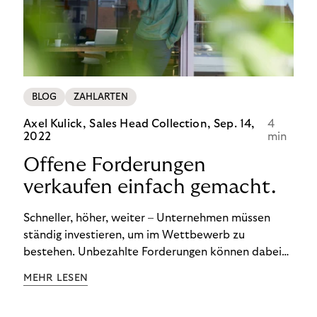
von BOPIS vor.
BLOG
ZAHLARTEN
Axel Kulick, Sales Head Collection,
Sep. 14,
4
2022
min
Offene Forderungen
verkaufen einfach gemacht.
Schneller, höher, weiter – Unternehmen müssen
ständig investieren, um im Wettbewerb zu
bestehen. Unbezahlte Forderungen können dabei
schnell zum Problem werden. Ertrag und Liquidität
MEHR LESEN
leiden. Und die Kosten für das
Debitorenmanagement steigen. Doch