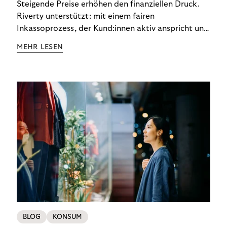
Steigende Preise erhöhen den finanziellen Druck.
Riverty unterstützt: mit einem fairen
Inkassoprozess, der Kund:innen aktiv anspricht und
ihnen einfache digitale Zahlungs-Tools bietet und
MEHR LESEN
Finanzbildung ermöglicht. So bleiben Menschen
finanziell unabhängig – und in einem
selbstbestimmten Customer Lifecycle mit Ihrem
Unternehmen.
BLOG
KONSUM