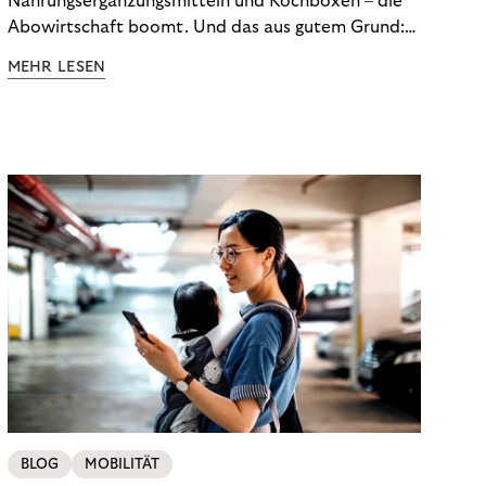
Nahrungsergänzungsmitteln und Kochboxen – die
Abowirtschaft boomt. Und das aus gutem Grund:
Abonnements geben uns die Flexibilität, die wir uns
MEHR LESEN
wünschen. Sie ermöglichen es uns, Produkte und
Dienstleistungen jederzeit zu nutzen, ohne sie
kaufen zu müssen. Viele große Unternehmen haben
das Potenzial von Abonnements schon für sich
entdeckt. Und das neue Geschäftsmodell rentiert
sich. Doch was genau können Sie tun, um
Abozahlungen für Ihren Erfolg zu nutzen?
BLOG
MOBILITÄT