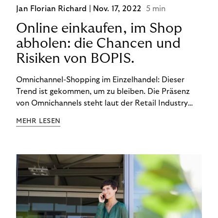
Jan Florian Richard |
Nov. 17, 2022
5 min
Online einkaufen, im Shop
abholen: die Chancen und
Risiken von BOPIS.
Omnichannel-Shopping im Einzelhandel: Dieser
Trend ist gekommen, um zu bleiben. Die Präsenz
von Omnichannels steht laut der Retail Industry
Leaders Association auf Platz 1 der Dinge, auf die
MEHR LESEN
nicht mehr verzichtet werden kann. Ein fester
Bestandteil des Modells ist das Prinzip „Buy Online,
Pick up In-Store“ (BOPIS): Nutzer:innen kaufen
online ein und holen die Ware im Shop ab. BOPIS
bietet zwar viele Vorteile, hat aber auch seinen
Preis. Potenzielle Betrugsfälle oder zusätzliche
Betriebskosten sind nur einige der Risiken. Ist es
das also wert? Wir stellen die Vor- und Nachteile