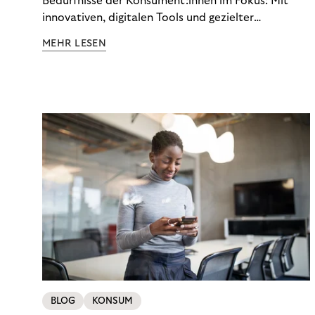
Bedürfnisse der Konsument:innen im Fokus: Mit
innovativen, digitalen Tools und gezielter
Aufklärung zu Finanzthemen helfen wir Menschen,
MEHR LESEN
ein Leben in finanzieller Freiheit zu führen. So
wollen wir eine nachhaltige Art schaffen,
einzukaufen, zu konsumieren und zu zahlen.
BLOG
KONSUM