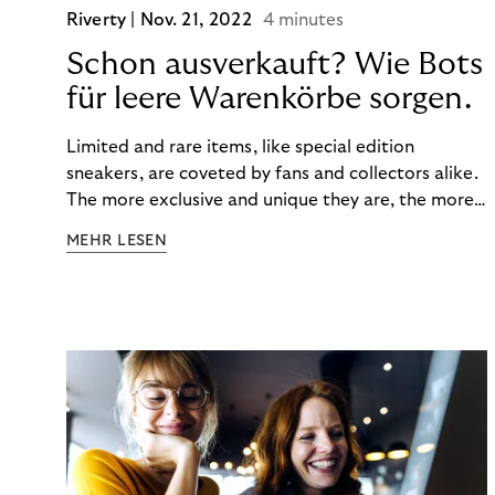
Riverty |
Nov. 21, 2022
4 minutes
Schon ausverkauft? Wie Bots
für leere Warenkörbe sorgen.
Limited and rare items, like special edition
sneakers, are coveted by fans and collectors alike.
The more exclusive and unique they are, the more
the obsession grows. The fashion and lifestyle
MEHR LESEN
industry uses artificial scarcity, also known as a
“drop”, to boost sales and provide exclusive brand
experiences. Resellers can and do exploit this,
reselling products for several times their original
value. You might be thinking, “Kerching!”. But this is
really an unwanted side effect – one which more
and more companies are taking technical steps to
tackle.