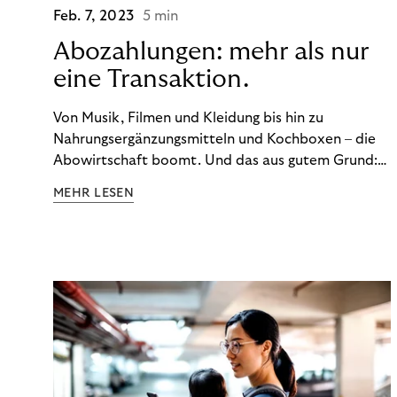
Feb. 7, 2023
5 min
Abozahlungen: mehr als nur
eine Transaktion.
Von Musik, Filmen und Kleidung bis hin zu
Nahrungsergänzungsmitteln und Kochboxen – die
Abowirtschaft boomt. Und das aus gutem Grund:
Abonnements geben uns die Flexibilität, die wir uns
MEHR LESEN
wünschen. Sie ermöglichen es uns, Produkte und
Dienstleistungen jederzeit zu nutzen, ohne sie
kaufen zu müssen. Viele große Unternehmen haben
das Potenzial von Abonnements schon für sich
entdeckt. Und das neue Geschäftsmodell rentiert
sich. Doch was genau können Sie tun, um
Abozahlungen für Ihren Erfolg zu nutzen?