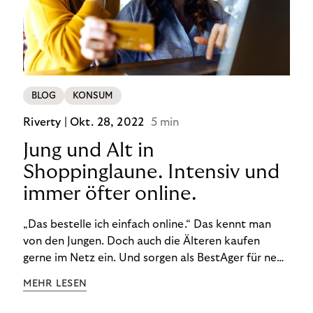
BLOG
KONSUM
Riverty |
Okt. 28, 2022
5 min
Jung und Alt in
Shoppinglaune. Intensiv und
immer öfter online.
„Das bestelle ich einfach online.“ Das kennt man
von den Jungen. Doch auch die Älteren kaufen
gerne im Netz ein. Und sorgen als BestAger für neue
Umsatzrekorde. Nicht nur das unterscheidet sie
MEHR LESEN
von der Generation Z. Wir haben genauer
hingeschaut.