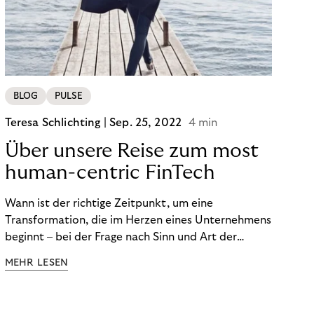
von BOPIS vor.
BLOG
PULSE
Teresa Schlichting |
Sep. 25, 2022
4 min
Über unsere Reise zum most
human-centric FinTech
Wann ist der richtige Zeitpunkt, um eine
Transformation, die im Herzen eines Unternehmens
beginnt – bei der Frage nach Sinn und Art der
Zusammenarbeit – nach außen zu tragen? Wann
MEHR LESEN
kommuniziert man ein Ziel, das so ganzheitlich ist,
dass es heute noch nicht für alle Produkte,
Prozesse und Strukturen umgesetzt sein kann?