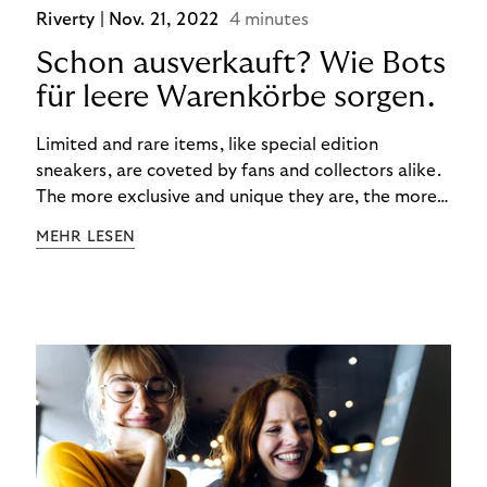
Riverty |
Nov. 21, 2022
4 minutes
Schon ausverkauft? Wie Bots
für leere Warenkörbe sorgen.
Limited and rare items, like special edition
sneakers, are coveted by fans and collectors alike.
The more exclusive and unique they are, the more
the obsession grows. The fashion and lifestyle
MEHR LESEN
industry uses artificial scarcity, also known as a
“drop”, to boost sales and provide exclusive brand
experiences. Resellers can and do exploit this,
reselling products for several times their original
value. You might be thinking, “Kerching!”. But this is
really an unwanted side effect – one which more
and more companies are taking technical steps to
tackle.