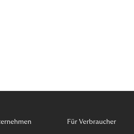
Wann ist in Zeiten von Pandemie und humanitären
Krisen der richtige Moment, über eine Zukunft zu
sprechen, die den Menschen in den Mittelpunkt
unseres wirtschaftlichen Handelns stellt? Eine
Zukunft, die auf der festen Überzeugung aufbaut,
dass jeder das Recht haben sollte, seiner Berufung
und Leidenschaft zu folgen?
ternehmen
Für Verbraucher