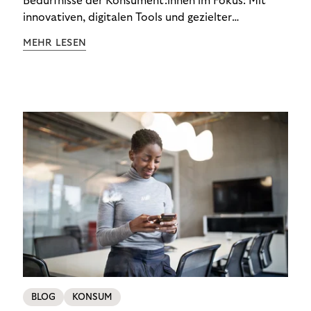
Bedürfnisse der Konsument:innen im Fokus: Mit
innovativen, digitalen Tools und gezielter
Aufklärung zu Finanzthemen helfen wir Menschen,
MEHR LESEN
ein Leben in finanzieller Freiheit zu führen. So
wollen wir eine nachhaltige Art schaffen,
einzukaufen, zu konsumieren und zu zahlen.
BLOG
KONSUM