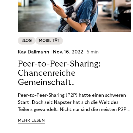
BLOG
MOBILITÄT
Kay Dallmann |
Nov. 16, 2022
6 min
Peer-to-Peer-Sharing:
Chancenreiche
Gemeinschaft.
Peer-to-Peer-Sharing (P2P) hatte einen schweren
Start. Doch seit Napster hat sich die Welt des
Teilens gewandelt: Nicht nur sind die meisten P2P-
Sharing-Modelle komplett legal. Auch was geteilt
MEHR LESEN
wird, hat sich geändert. Das bietet Unternehmen
Chancen.