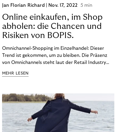
Jan Florian Richard |
Nov. 17, 2022
5 min
Online einkaufen, im Shop
abholen: die Chancen und
Risiken von BOPIS.
Omnichannel-Shopping im Einzelhandel: Dieser
Trend ist gekommen, um zu bleiben. Die Präsenz
von Omnichannels steht laut der Retail Industry
Leaders Association auf Platz 1 der Dinge, auf die
MEHR LESEN
nicht mehr verzichtet werden kann. Ein fester
Bestandteil des Modells ist das Prinzip „Buy Online,
Pick up In-Store“ (BOPIS): Nutzer:innen kaufen
online ein und holen die Ware im Shop ab. BOPIS
bietet zwar viele Vorteile, hat aber auch seinen
Preis. Potenzielle Betrugsfälle oder zusätzliche
Betriebskosten sind nur einige der Risiken. Ist es
das also wert? Wir stellen die Vor- und Nachteile