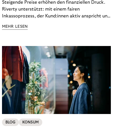
Steigende Preise erhöhen den finanziellen Druck.
Riverty unterstützt: mit einem fairen
Inkassoprozess, der Kund:innen aktiv anspricht und
ihnen einfache digitale Zahlungs-Tools bietet und
MEHR LESEN
Finanzbildung ermöglicht. So bleiben Menschen
finanziell unabhängig – und in einem
selbstbestimmten Customer Lifecycle mit Ihrem
Unternehmen.
BLOG
KONSUM