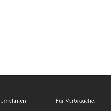
reselling products for several times their original
value. You might be thinking, “Kerching!”. But this is
really an unwanted side effect – one which more
and more companies are taking technical steps to
tackle.
ternehmen
Für Verbraucher