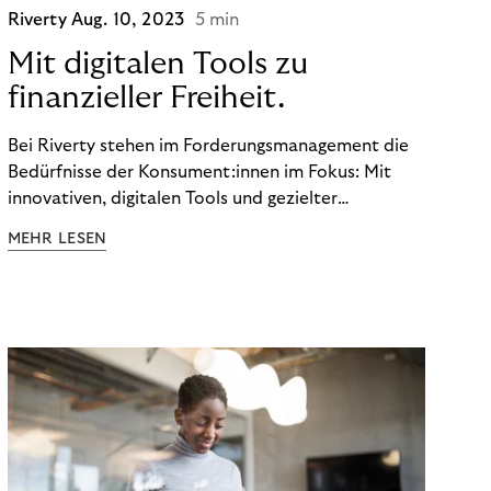
Riverty
Aug. 10, 2023
5 min
Mit digitalen Tools zu
finanzieller Freiheit.
Bei Riverty stehen im Forderungsmanagement die
Bedürfnisse der Konsument:innen im Fokus: Mit
innovativen, digitalen Tools und gezielter
Aufklärung zu Finanzthemen helfen wir Menschen,
MEHR LESEN
ein Leben in finanzieller Freiheit zu führen. So
wollen wir eine nachhaltige Art schaffen,
einzukaufen, zu konsumieren und zu zahlen.