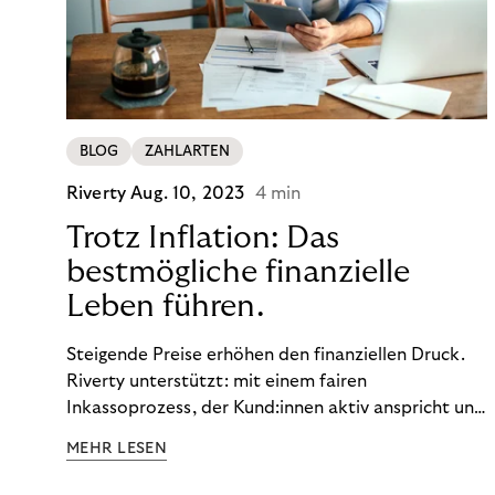
BLOG
ZAHLARTEN
Riverty
Aug. 10, 2023
4 min
Trotz Inflation: Das
bestmögliche finanzielle
Leben führen.
Steigende Preise erhöhen den finanziellen Druck.
Riverty unterstützt: mit einem fairen
Inkassoprozess, der Kund:innen aktiv anspricht und
ihnen einfache digitale Zahlungs-Tools bietet und
MEHR LESEN
Finanzbildung ermöglicht. So bleiben Menschen
finanziell unabhängig – und in einem