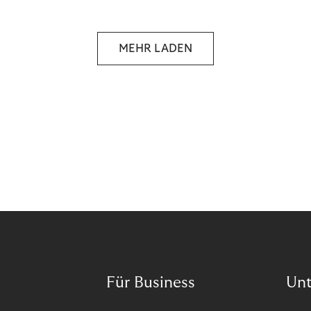
das Potenzial von Abonnements schon für sich
entdeckt. Und das neue Geschäftsmodell rentiert
sich. Doch was genau können Sie tun, um
MEHR LADEN
Abozahlungen für Ihren Erfolg zu nutzen?
Für Business
Un