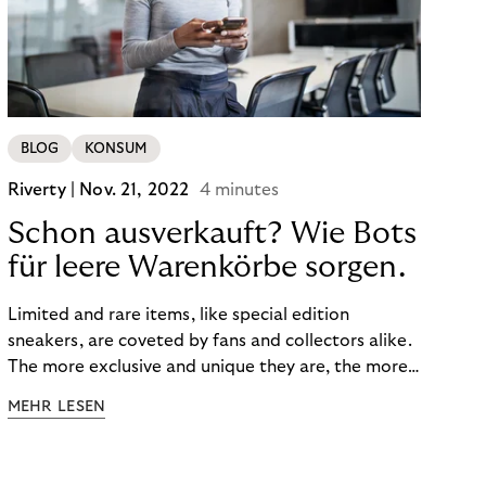
BLOG
KONSUM
Riverty |
Nov. 21, 2022
4 minutes
Schon ausverkauft? Wie Bots
für leere Warenkörbe sorgen.
Limited and rare items, like special edition
sneakers, are coveted by fans and collectors alike.
The more exclusive and unique they are, the more
the obsession grows. The fashion and lifestyle
MEHR LESEN
industry uses artificial scarcity, also known as a
“drop”, to boost sales and provide exclusive brand
experiences. Resellers can and do exploit this,