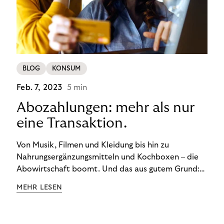
BLOG
KONSUM
Feb. 7, 2023
5 min
Abozahlungen: mehr als nur
eine Transaktion.
Von Musik, Filmen und Kleidung bis hin zu
Nahrungsergänzungsmitteln und Kochboxen – die
Abowirtschaft boomt. Und das aus gutem Grund:
Abonnements geben uns die Flexibilität, die wir uns
MEHR LESEN
wünschen. Sie ermöglichen es uns, Produkte und
Dienstleistungen jederzeit zu nutzen, ohne sie
kaufen zu müssen. Viele große Unternehmen haben