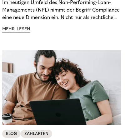
Im heutigen Umfeld des Non-Performing-Loan-
Managements (NPL) nimmt der Begriff Compliance
eine neue Dimension ein. Nicht nur als rechtliche
Notwendigkeit, sondern als strategischer
MEHR LESEN
Wettbewerbsvorteil. In einem Umfeld steigender
regulatorischer Anforderungen – etwa durch Basel
III, MiFID II oder die Datenschutz-Grundverordnung
(DSGVO) – geraten viele Unternehmen an die
Grenzen traditioneller Compliance-Mechanismen.
BLOG
ZAHLARTEN