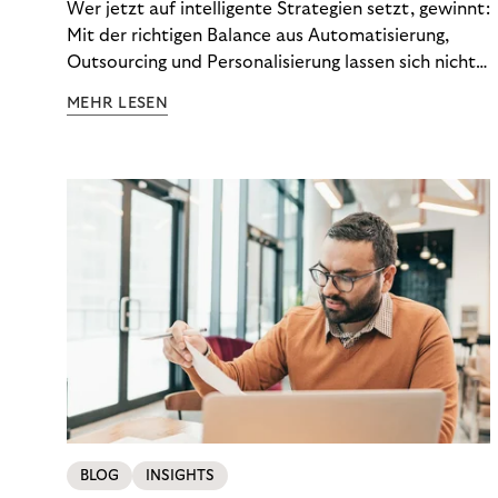
Wer jetzt auf intelligente Strategien setzt, gewinnt:
Mit der richtigen Balance aus Automatisierung,
Outsourcing und Personalisierung lassen sich nicht
nur Kosten optimieren, sondern auch stabile
MEHR LESEN
Ergebnisse sichern. Riverty zeigt, wie Recovery-
Teams aus einem Kostenfaktor einen echten
Werttreiber machen.
BLOG
INSIGHTS