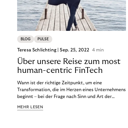
BLOG
PULSE
Teresa Schlichting |
Sep. 25, 2022
4 min
Über unsere Reise zum most
human-centric FinTech
Wann ist der richtige Zeitpunkt, um eine
Transformation, die im Herzen eines Unternehmens
beginnt – bei der Frage nach Sinn und Art der
Zusammenarbeit – nach außen zu tragen? Wann
MEHR LESEN
kommuniziert man ein Ziel, das so ganzheitlich ist,
dass es heute noch nicht für alle Produkte,
Prozesse und Strukturen umgesetzt sein kann?