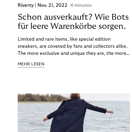
Riverty |
Nov. 21, 2022
4 minutes
Schon ausverkauft? Wie Bots
für leere Warenkörbe sorgen.
Limited and rare items, like special edition
sneakers, are coveted by fans and collectors alike.
The more exclusive and unique they are, the more
the obsession grows. The fashion and lifestyle
MEHR LESEN
industry uses artificial scarcity, also known as a
“drop”, to boost sales and provide exclusive brand
experiences. Resellers can and do exploit this,
reselling products for several times their original
value. You might be thinking, “Kerching!”. But this is
really an unwanted side effect – one which more
and more companies are taking technical steps to
tackle.