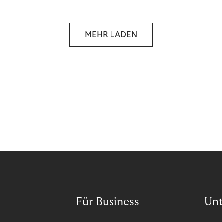
Organisation auf unseren Purpose ausgerichtet
haben.
MEHR LADEN
Für Business
Un