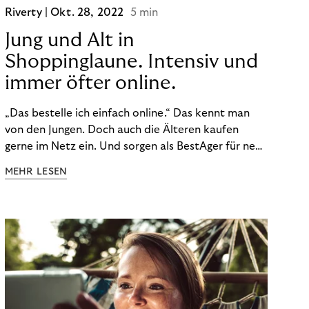
Riverty |
Okt. 28, 2022
5 min
Jung und Alt in
Shoppinglaune. Intensiv und
immer öfter online.
„Das bestelle ich einfach online.“ Das kennt man
von den Jungen. Doch auch die Älteren kaufen
gerne im Netz ein. Und sorgen als BestAger für neue
Umsatzrekorde. Nicht nur das unterscheidet sie
MEHR LESEN
von der Generation Z. Wir haben genauer
hingeschaut.