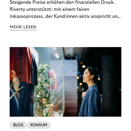
Steigende Preise erhöhen den finanziellen Druck.
Riverty unterstützt: mit einem fairen
Inkassoprozess, der Kund:innen aktiv anspricht und
ihnen einfache digitale Zahlungs-Tools bietet und
MEHR LESEN
Finanzbildung ermöglicht. So bleiben Menschen
finanziell unabhängig – und in einem
selbstbestimmten Customer Lifecycle mit Ihrem
Unternehmen.
BLOG
KONSUM