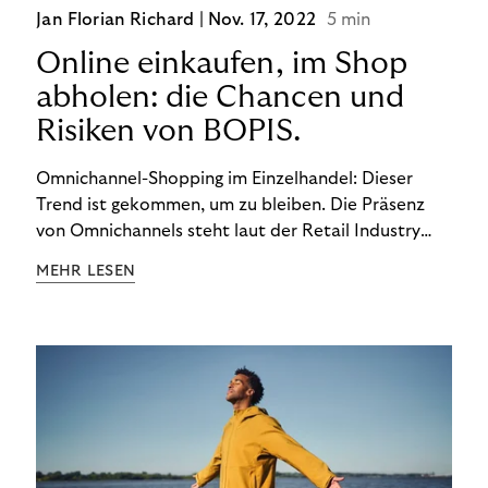
Jan Florian Richard |
Nov. 17, 2022
5 min
Online einkaufen, im Shop
abholen: die Chancen und
Risiken von BOPIS.
Omnichannel-Shopping im Einzelhandel: Dieser
Trend ist gekommen, um zu bleiben. Die Präsenz
von Omnichannels steht laut der Retail Industry
Leaders Association auf Platz 1 der Dinge, auf die
MEHR LESEN
nicht mehr verzichtet werden kann. Ein fester
Bestandteil des Modells ist das Prinzip „Buy Online,
Pick up In-Store“ (BOPIS): Nutzer:innen kaufen
online ein und holen die Ware im Shop ab. BOPIS
bietet zwar viele Vorteile, hat aber auch seinen
Preis. Potenzielle Betrugsfälle oder zusätzliche
Betriebskosten sind nur einige der Risiken. Ist es
das also wert? Wir stellen die Vor- und Nachteile