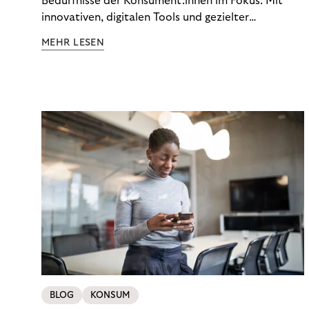
Bedürfnisse der Konsument:innen im Fokus: Mit
innovativen, digitalen Tools und gezielter
Aufklärung zu Finanzthemen helfen wir Menschen,
MEHR LESEN
ein Leben in finanzieller Freiheit zu führen. So
wollen wir eine nachhaltige Art schaffen,
einzukaufen, zu konsumieren und zu zahlen.
BLOG
KONSUM