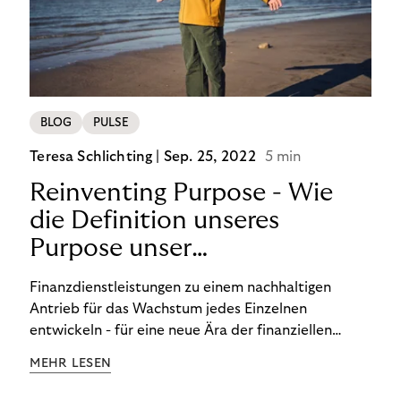
von BOPIS vor.
BLOG
PULSE
Teresa Schlichting |
Sep. 25, 2022
5 min
Reinventing Purpose - Wie
die Definition unseres
Purpose unser
Transformation beeinflusst
Finanzdienstleistungen zu einem nachhaltigen
hat!
Antrieb für das Wachstum jedes Einzelnen
entwickeln - für eine neue Ära der finanziellen
Freiheit. Die Definition unseres Purpose war der
MEHR LESEN
Startpunkt unserer Transformation. Lesen Sie mehr
über unsere FinTech Ambitionen und wie wir unsere