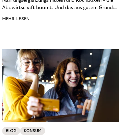
Nahrungsergänzungsmitteln und Kochboxen – die
Abowirtschaft boomt. Und das aus gutem Grund:
Abonnements geben uns die Flexibilität, die wir uns
MEHR LESEN
wünschen. Sie ermöglichen es uns, Produkte und
Dienstleistungen jederzeit zu nutzen, ohne sie
kaufen zu müssen. Viele große Unternehmen haben
das Potenzial von Abonnements schon für sich
entdeckt. Und das neue Geschäftsmodell rentiert
sich. Doch was genau können Sie tun, um
Abozahlungen für Ihren Erfolg zu nutzen?
BLOG
KONSUM