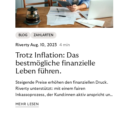
BLOG
ZAHLARTEN
Riverty
Aug. 10, 2023
4 min
Trotz Inflation: Das
bestmögliche finanzielle
Leben führen.
Steigende Preise erhöhen den finanziellen Druck.
Riverty unterstützt: mit einem fairen
Inkassoprozess, der Kund:innen aktiv anspricht und
ihnen einfache digitale Zahlungs-Tools bietet und
MEHR LESEN
Finanzbildung ermöglicht. So bleiben Menschen
finanziell unabhängig – und in einem