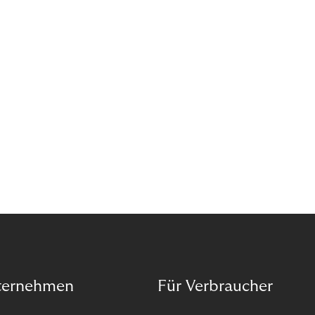
reselling products for several times their original
value. You might be thinking, “Kerching!”. But this is
really an unwanted side effect – one which more
and more companies are taking technical steps to
tackle.
ternehmen
Für Verbraucher