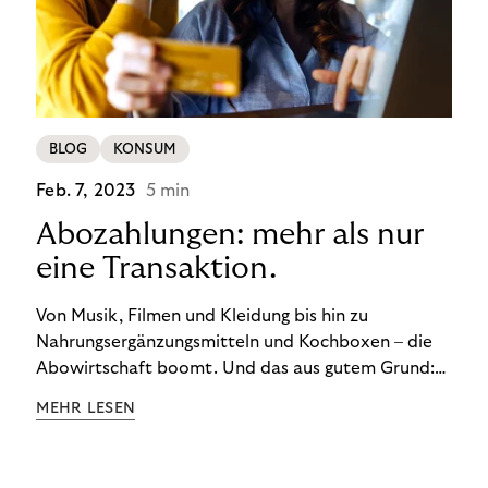
BLOG
KONSUM
Feb. 7, 2023
5 min
Abozahlungen: mehr als nur
eine Transaktion.
Von Musik, Filmen und Kleidung bis hin zu
Nahrungsergänzungsmitteln und Kochboxen – die
Abowirtschaft boomt. Und das aus gutem Grund:
Abonnements geben uns die Flexibilität, die wir uns
MEHR LESEN
wünschen. Sie ermöglichen es uns, Produkte und
Dienstleistungen jederzeit zu nutzen, ohne sie
kaufen zu müssen. Viele große Unternehmen haben