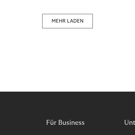
das Potenzial von Abonnements schon für sich
entdeckt. Und das neue Geschäftsmodell rentiert
sich. Doch was genau können Sie tun, um
MEHR LADEN
Abozahlungen für Ihren Erfolg zu nutzen?
Für Business
Un