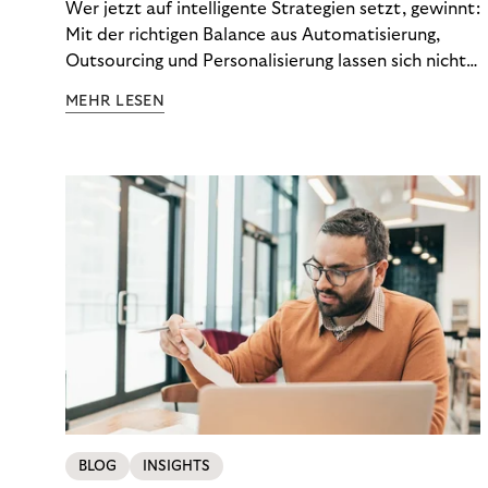
Wer jetzt auf intelligente Strategien setzt, gewinnt:
Mit der richtigen Balance aus Automatisierung,
Outsourcing und Personalisierung lassen sich nicht
nur Kosten optimieren, sondern auch stabile
MEHR LESEN
Ergebnisse sichern. Riverty zeigt, wie Recovery-
Teams aus einem Kostenfaktor einen echten
Werttreiber machen.
BLOG
INSIGHTS