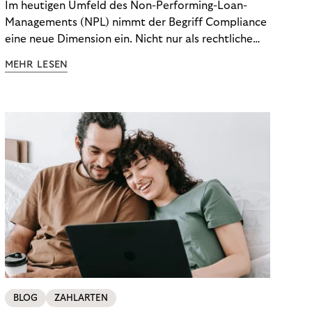
Im heutigen Umfeld des Non-Performing-Loan-
Managements (NPL) nimmt der Begriff Compliance
eine neue Dimension ein. Nicht nur als rechtliche
Notwendigkeit, sondern als strategischer
MEHR LESEN
Wettbewerbsvorteil. In einem Umfeld steigender
regulatorischer Anforderungen – etwa durch Basel
III, MiFID II oder die Datenschutz-Grundverordnung
(DSGVO) – geraten viele Unternehmen an die
Grenzen traditioneller Compliance-Mechanismen.
BLOG
ZAHLARTEN