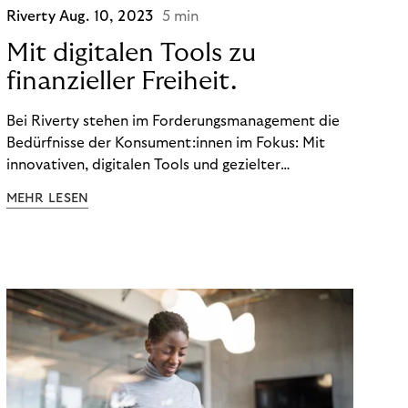
Riverty
Aug. 10, 2023
5 min
Mit digitalen Tools zu
finanzieller Freiheit.
Bei Riverty stehen im Forderungsmanagement die
Bedürfnisse der Konsument:innen im Fokus: Mit
innovativen, digitalen Tools und gezielter
Aufklärung zu Finanzthemen helfen wir Menschen,
MEHR LESEN
ein Leben in finanzieller Freiheit zu führen. So
wollen wir eine nachhaltige Art schaffen,
einzukaufen, zu konsumieren und zu zahlen.