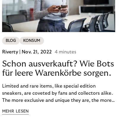
BLOG
KONSUM
Riverty |
Nov. 21, 2022
4 minutes
Schon ausverkauft? Wie Bots
für leere Warenkörbe sorgen.
Limited and rare items, like special edition
sneakers, are coveted by fans and collectors alike.
The more exclusive and unique they are, the more
the obsession grows. The fashion and lifestyle
MEHR LESEN
industry uses artificial scarcity, also known as a
“drop”, to boost sales and provide exclusive brand
experiences. Resellers can and do exploit this,