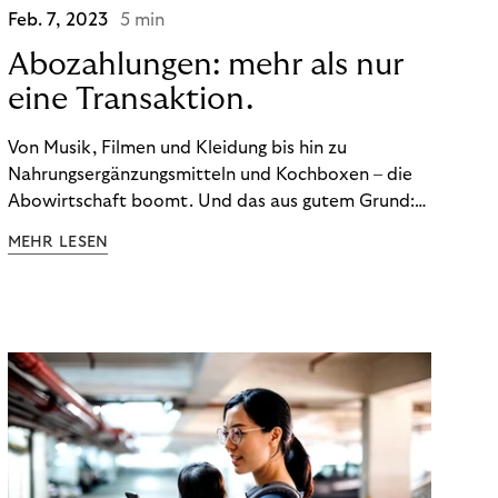
Feb. 7, 2023
5 min
Abozahlungen: mehr als nur
eine Transaktion.
Von Musik, Filmen und Kleidung bis hin zu
Nahrungsergänzungsmitteln und Kochboxen – die
Abowirtschaft boomt. Und das aus gutem Grund:
Abonnements geben uns die Flexibilität, die wir uns
MEHR LESEN
wünschen. Sie ermöglichen es uns, Produkte und
Dienstleistungen jederzeit zu nutzen, ohne sie
kaufen zu müssen. Viele große Unternehmen haben
das Potenzial von Abonnements schon für sich
entdeckt. Und das neue Geschäftsmodell rentiert
sich. Doch was genau können Sie tun, um
Abozahlungen für Ihren Erfolg zu nutzen?