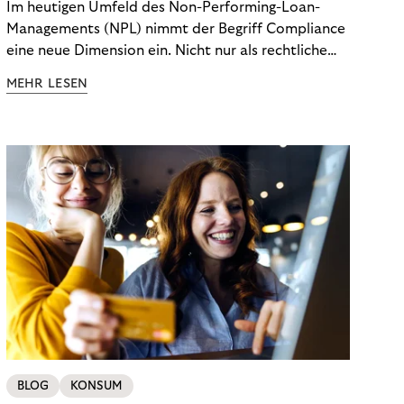
Im heutigen Umfeld des Non-Performing-Loan-
Managements (NPL) nimmt der Begriff Compliance
eine neue Dimension ein. Nicht nur als rechtliche
Notwendigkeit, sondern als strategischer
MEHR LESEN
Wettbewerbsvorteil. In einem Umfeld steigender
regulatorischer Anforderungen – etwa durch Basel
III, MiFID II oder die Datenschutz-Grundverordnung
(DSGVO) – geraten viele Unternehmen an die
Grenzen traditioneller Compliance-Mechanismen.
BLOG
KONSUM