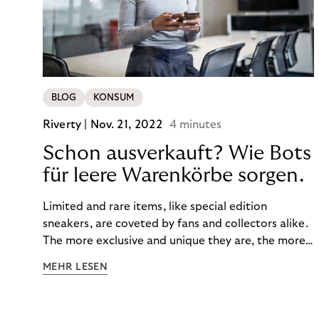
BLOG
KONSUM
Riverty |
Nov. 21, 2022
4 minutes
Schon ausverkauft? Wie Bots
für leere Warenkörbe sorgen.
Limited and rare items, like special edition
sneakers, are coveted by fans and collectors alike.
The more exclusive and unique they are, the more
the obsession grows. The fashion and lifestyle
MEHR LESEN
industry uses artificial scarcity, also known as a
“drop”, to boost sales and provide exclusive brand
experiences. Resellers can and do exploit this,