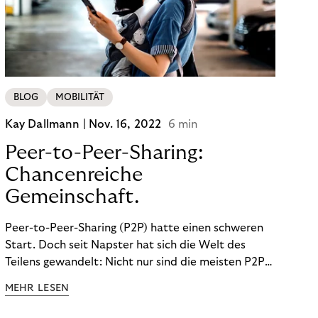
BLOG
MOBILITÄT
Kay Dallmann |
Nov. 16, 2022
6 min
Peer-to-Peer-Sharing:
Chancenreiche
Gemeinschaft.
Peer-to-Peer-Sharing (P2P) hatte einen schweren
Start. Doch seit Napster hat sich die Welt des
Teilens gewandelt: Nicht nur sind die meisten P2P-
Sharing-Modelle komplett legal. Auch was geteilt
MEHR LESEN
wird, hat sich geändert. Das bietet Unternehmen
Chancen.