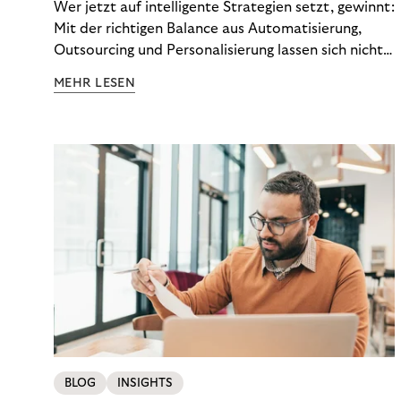
Wer jetzt auf intelligente Strategien setzt, gewinnt:
Mit der richtigen Balance aus Automatisierung,
Outsourcing und Personalisierung lassen sich nicht
nur Kosten optimieren, sondern auch stabile
MEHR LESEN
Ergebnisse sichern. Riverty zeigt, wie Recovery-
Teams aus einem Kostenfaktor einen echten
Werttreiber machen.
BLOG
INSIGHTS