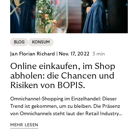
BLOG
KONSUM
Jan Florian Richard |
Nov. 17, 2022
5 min
Online einkaufen, im Shop
abholen: die Chancen und
Risiken von BOPIS.
Omnichannel-Shopping im Einzelhandel: Dieser
Trend ist gekommen, um zu bleiben. Die Präsenz
von Omnichannels steht laut der Retail Industry
Leaders Association auf Platz 1 der Dinge, auf die
MEHR LESEN
nicht mehr verzichtet werden kann. Ein fester
Bestandteil des Modells ist das Prinzip „Buy Online,