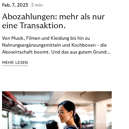
Feb. 7, 2023
5 min
Abozahlungen: mehr als nur
eine Transaktion.
Von Musik, Filmen und Kleidung bis hin zu
Nahrungsergänzungsmitteln und Kochboxen – die
Abowirtschaft boomt. Und das aus gutem Grund:
Abonnements geben uns die Flexibilität, die wir uns
MEHR LESEN
wünschen. Sie ermöglichen es uns, Produkte und
Dienstleistungen jederzeit zu nutzen, ohne sie
kaufen zu müssen. Viele große Unternehmen haben
das Potenzial von Abonnements schon für sich
entdeckt. Und das neue Geschäftsmodell rentiert
sich. Doch was genau können Sie tun, um
Abozahlungen für Ihren Erfolg zu nutzen?