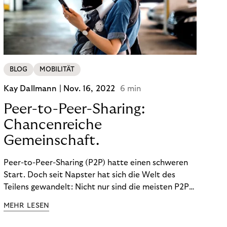
BLOG
MOBILITÄT
Kay Dallmann |
Nov. 16, 2022
6 min
Peer-to-Peer-Sharing:
Chancenreiche
Gemeinschaft.
Peer-to-Peer-Sharing (P2P) hatte einen schweren
Start. Doch seit Napster hat sich die Welt des
Teilens gewandelt: Nicht nur sind die meisten P2P-
Sharing-Modelle komplett legal. Auch was geteilt
MEHR LESEN
wird, hat sich geändert. Das bietet Unternehmen
Chancen.