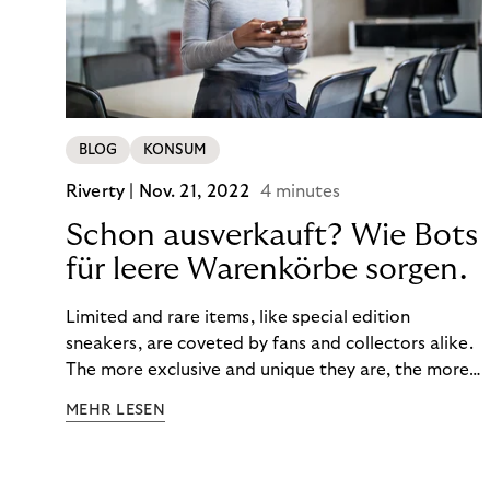
BLOG
KONSUM
Riverty |
Nov. 21, 2022
4 minutes
Schon ausverkauft? Wie Bots
für leere Warenkörbe sorgen.
Limited and rare items, like special edition
sneakers, are coveted by fans and collectors alike.
The more exclusive and unique they are, the more
the obsession grows. The fashion and lifestyle
MEHR LESEN
industry uses artificial scarcity, also known as a
“drop”, to boost sales and provide exclusive brand
experiences. Resellers can and do exploit this,