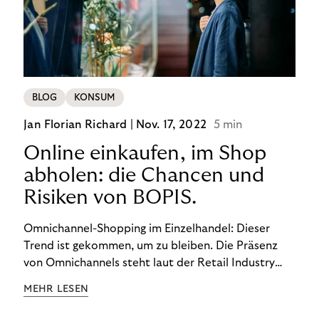
BLOG
KONSUM
Jan Florian Richard |
Nov. 17, 2022
5 min
Online einkaufen, im Shop
abholen: die Chancen und
Risiken von BOPIS.
Omnichannel-Shopping im Einzelhandel: Dieser
Trend ist gekommen, um zu bleiben. Die Präsenz
von Omnichannels steht laut der Retail Industry
Leaders Association auf Platz 1 der Dinge, auf die
MEHR LESEN
nicht mehr verzichtet werden kann. Ein fester
Bestandteil des Modells ist das Prinzip „Buy Online,