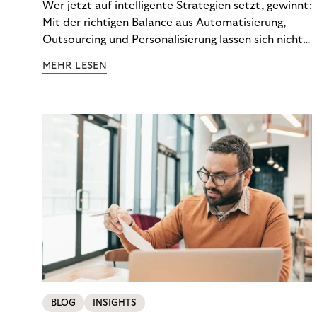
Wer jetzt auf intelligente Strategien setzt, gewinnt:
Mit der richtigen Balance aus Automatisierung,
Outsourcing und Personalisierung lassen sich nicht
nur Kosten optimieren, sondern auch stabile
MEHR LESEN
Ergebnisse sichern. Riverty zeigt, wie Recovery-
Teams aus einem Kostenfaktor einen echten
Werttreiber machen.
BLOG
INSIGHTS