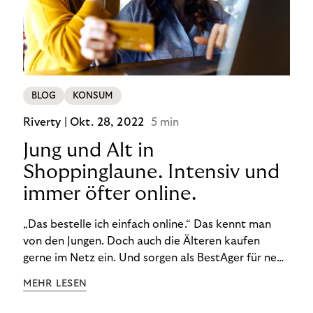
BLOG
KONSUM
Riverty |
Okt. 28, 2022
5 min
Jung und Alt in
Shoppinglaune. Intensiv und
immer öfter online.
„Das bestelle ich einfach online.“ Das kennt man
von den Jungen. Doch auch die Älteren kaufen
gerne im Netz ein. Und sorgen als BestAger für neue
Umsatzrekorde. Nicht nur das unterscheidet sie
MEHR LESEN
von der Generation Z. Wir haben genauer
hingeschaut.