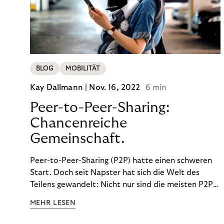
BLOG
MOBILITÄT
Kay Dallmann |
Nov. 16, 2022
6 min
Peer-to-Peer-Sharing:
Chancenreiche
Gemeinschaft.
Peer-to-Peer-Sharing (P2P) hatte einen schweren
Start. Doch seit Napster hat sich die Welt des
Teilens gewandelt: Nicht nur sind die meisten P2P-
Sharing-Modelle komplett legal. Auch was geteilt
MEHR LESEN
wird, hat sich geändert. Das bietet Unternehmen
Chancen.