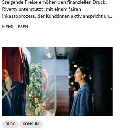
Steigende Preise erhöhen den finanziellen Druck.
Riverty unterstützt: mit einem fairen
Inkassoprozess, der Kund:innen aktiv anspricht und
ihnen einfache digitale Zahlungs-Tools bietet und
MEHR LESEN
Finanzbildung ermöglicht. So bleiben Menschen
finanziell unabhängig – und in einem
selbstbestimmten Customer Lifecycle mit Ihrem
Unternehmen.
BLOG
KONSUM