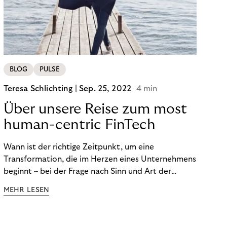
von BOPIS vor.
BLOG
PULSE
Teresa Schlichting |
Sep. 25, 2022
4 min
Über unsere Reise zum most
human-centric FinTech
Wann ist der richtige Zeitpunkt, um eine
Transformation, die im Herzen eines Unternehmens
beginnt – bei der Frage nach Sinn und Art der
Zusammenarbeit – nach außen zu tragen? Wann
MEHR LESEN
kommuniziert man ein Ziel, das so ganzheitlich ist,
dass es heute noch nicht für alle Produkte,
Prozesse und Strukturen umgesetzt sein kann?