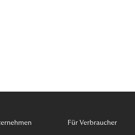
Wann ist in Zeiten von Pandemie und humanitären
Krisen der richtige Moment, über eine Zukunft zu
sprechen, die den Menschen in den Mittelpunkt
unseres wirtschaftlichen Handelns stellt? Eine
Zukunft, die auf der festen Überzeugung aufbaut,
dass jeder das Recht haben sollte, seiner Berufung
und Leidenschaft zu folgen?
ternehmen
Für Verbraucher