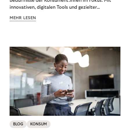
Bedürfnisse der Konsument:innen im Fokus: Mit
innovativen, digitalen Tools und gezielter
Aufklärung zu Finanzthemen helfen wir Menschen,
MEHR LESEN
ein Leben in finanzieller Freiheit zu führen. So
wollen wir eine nachhaltige Art schaffen,
einzukaufen, zu konsumieren und zu zahlen.
BLOG
KONSUM