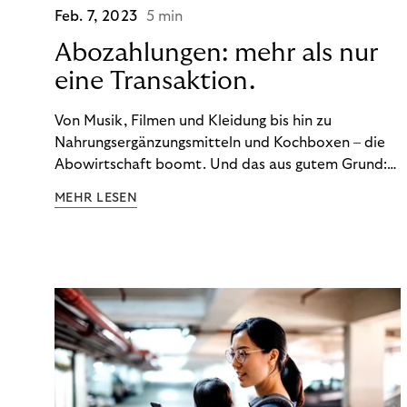
Feb. 7, 2023
5 min
Abozahlungen: mehr als nur
eine Transaktion.
Von Musik, Filmen und Kleidung bis hin zu
Nahrungsergänzungsmitteln und Kochboxen – die
Abowirtschaft boomt. Und das aus gutem Grund:
Abonnements geben uns die Flexibilität, die wir uns
MEHR LESEN
wünschen. Sie ermöglichen es uns, Produkte und
Dienstleistungen jederzeit zu nutzen, ohne sie
kaufen zu müssen. Viele große Unternehmen haben
das Potenzial von Abonnements schon für sich
entdeckt. Und das neue Geschäftsmodell rentiert
sich. Doch was genau können Sie tun, um
Abozahlungen für Ihren Erfolg zu nutzen?