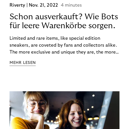
Riverty |
Nov. 21, 2022
4 minutes
Schon ausverkauft? Wie Bots
für leere Warenkörbe sorgen.
Limited and rare items, like special edition
sneakers, are coveted by fans and collectors alike.
The more exclusive and unique they are, the more
the obsession grows. The fashion and lifestyle
MEHR LESEN
industry uses artificial scarcity, also known as a
“drop”, to boost sales and provide exclusive brand
experiences. Resellers can and do exploit this,
reselling products for several times their original
value. You might be thinking, “Kerching!”. But this is
really an unwanted side effect – one which more
and more companies are taking technical steps to
tackle.