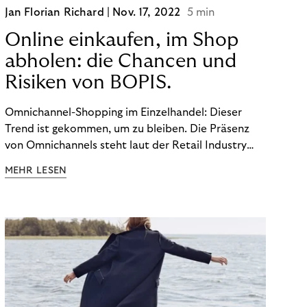
Jan Florian Richard |
Nov. 17, 2022
5 min
Online einkaufen, im Shop
abholen: die Chancen und
Risiken von BOPIS.
Omnichannel-Shopping im Einzelhandel: Dieser
Trend ist gekommen, um zu bleiben. Die Präsenz
von Omnichannels steht laut der Retail Industry
Leaders Association auf Platz 1 der Dinge, auf die
MEHR LESEN
nicht mehr verzichtet werden kann. Ein fester
Bestandteil des Modells ist das Prinzip „Buy Online,
Pick up In-Store“ (BOPIS): Nutzer:innen kaufen
online ein und holen die Ware im Shop ab. BOPIS
bietet zwar viele Vorteile, hat aber auch seinen
Preis. Potenzielle Betrugsfälle oder zusätzliche
Betriebskosten sind nur einige der Risiken. Ist es
das also wert? Wir stellen die Vor- und Nachteile