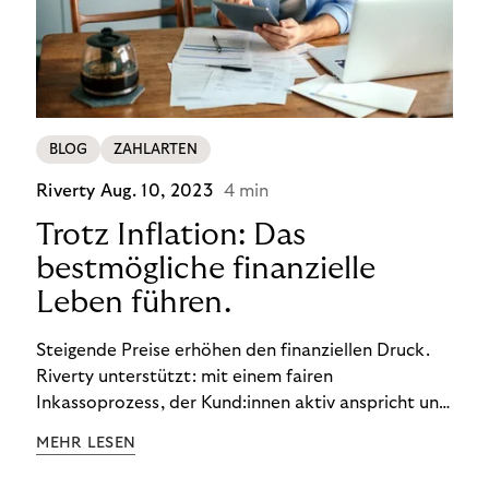
BLOG
ZAHLARTEN
Riverty
Aug. 10, 2023
4 min
Trotz Inflation: Das
bestmögliche finanzielle
Leben führen.
Steigende Preise erhöhen den finanziellen Druck.
Riverty unterstützt: mit einem fairen
Inkassoprozess, der Kund:innen aktiv anspricht und
ihnen einfache digitale Zahlungs-Tools bietet und
MEHR LESEN
Finanzbildung ermöglicht. So bleiben Menschen
finanziell unabhängig – und in einem