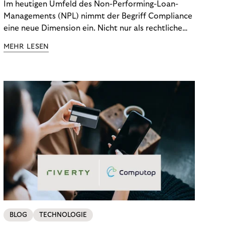
Im heutigen Umfeld des Non-Performing-Loan-
Managements (NPL) nimmt der Begriff Compliance
eine neue Dimension ein. Nicht nur als rechtliche
Notwendigkeit, sondern als strategischer
MEHR LESEN
Wettbewerbsvorteil. In einem Umfeld steigender
regulatorischer Anforderungen – etwa durch Basel
III, MiFID II oder die Datenschutz-Grundverordnung
(DSGVO) – geraten viele Unternehmen an die
Grenzen traditioneller Compliance-Mechanismen.
BLOG
TECHNOLOGIE