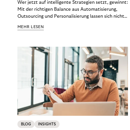
Wer jetzt auf intelligente Strategien setzt, gewinnt:
Mit der richtigen Balance aus Automatisierung,
Outsourcing und Personalisierung lassen sich nicht
nur Kosten optimieren, sondern auch stabile
MEHR LESEN
Ergebnisse sichern. Riverty zeigt, wie Recovery-
Teams aus einem Kostenfaktor einen echten
Werttreiber machen.
BLOG
INSIGHTS