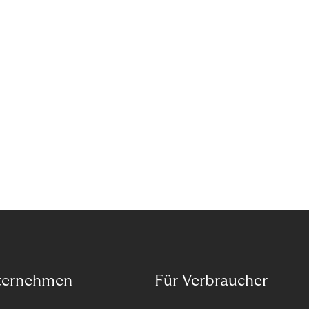
das Potenzial von Abonnements schon für sich
entdeckt. Und das neue Geschäftsmodell rentiert
sich. Doch was genau können Sie tun, um
Abozahlungen für Ihren Erfolg zu nutzen?
ternehmen
Für Verbraucher