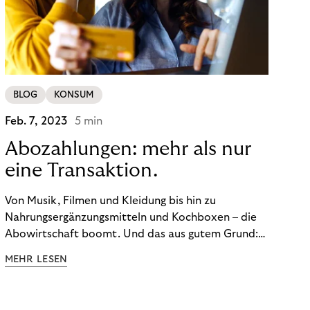
BLOG
KONSUM
Feb. 7, 2023
5 min
Abozahlungen: mehr als nur
eine Transaktion.
Von Musik, Filmen und Kleidung bis hin zu
Nahrungsergänzungsmitteln und Kochboxen – die
Abowirtschaft boomt. Und das aus gutem Grund:
Abonnements geben uns die Flexibilität, die wir uns
MEHR LESEN
wünschen. Sie ermöglichen es uns, Produkte und
Dienstleistungen jederzeit zu nutzen, ohne sie
kaufen zu müssen. Viele große Unternehmen haben