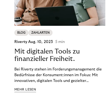
BLOG
ZAHLARTEN
Riverty
Aug. 10, 2023
5 min
Mit digitalen Tools zu
finanzieller Freiheit.
Bei Riverty stehen im Forderungsmanagement die
Bedürfnisse der Konsument:innen im Fokus: Mit
innovativen, digitalen Tools und gezielter
Aufklärung zu Finanzthemen helfen wir Menschen,
MEHR LESEN
ein Leben in finanzieller Freiheit zu führen. So
wollen wir eine nachhaltige Art schaffen,
einzukaufen, zu konsumieren und zu zahlen.