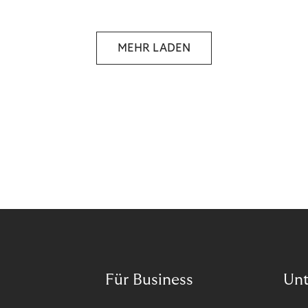
selbstbestimmten Customer Lifecycle mit Ihrem
Unternehmen.
MEHR LADEN
Für Business
Un