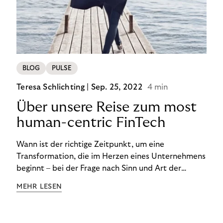
von BOPIS vor.
BLOG
PULSE
Teresa Schlichting |
Sep. 25, 2022
4 min
Über unsere Reise zum most
human-centric FinTech
Wann ist der richtige Zeitpunkt, um eine
Transformation, die im Herzen eines Unternehmens
beginnt – bei der Frage nach Sinn und Art der
Zusammenarbeit – nach außen zu tragen? Wann
MEHR LESEN
kommuniziert man ein Ziel, das so ganzheitlich ist,
dass es heute noch nicht für alle Produkte,
Prozesse und Strukturen umgesetzt sein kann?