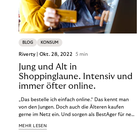
BLOG
KONSUM
Riverty |
Okt. 28, 2022
5 min
Jung und Alt in
Shoppinglaune. Intensiv und
immer öfter online.
„Das bestelle ich einfach online.“ Das kennt man
von den Jungen. Doch auch die Älteren kaufen
gerne im Netz ein. Und sorgen als BestAger für neue
Umsatzrekorde. Nicht nur das unterscheidet sie
MEHR LESEN
von der Generation Z. Wir haben genauer
hingeschaut.