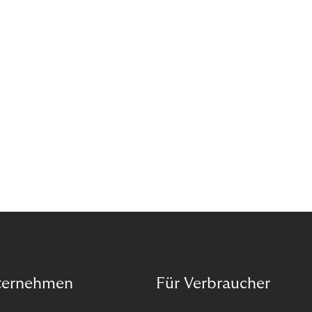
Organisation auf unseren Purpose ausgerichtet
haben.
ternehmen
Für Verbraucher