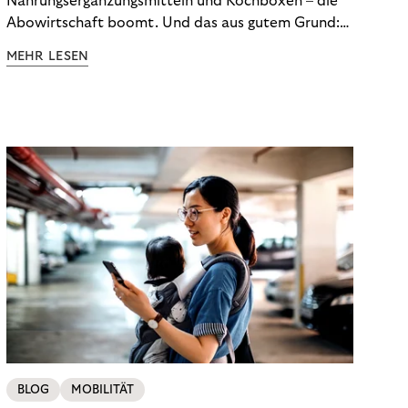
Nahrungsergänzungsmitteln und Kochboxen – die
Abowirtschaft boomt. Und das aus gutem Grund:
Abonnements geben uns die Flexibilität, die wir uns
MEHR LESEN
wünschen. Sie ermöglichen es uns, Produkte und
Dienstleistungen jederzeit zu nutzen, ohne sie
kaufen zu müssen. Viele große Unternehmen haben
das Potenzial von Abonnements schon für sich
entdeckt. Und das neue Geschäftsmodell rentiert
sich. Doch was genau können Sie tun, um
Abozahlungen für Ihren Erfolg zu nutzen?
BLOG
MOBILITÄT