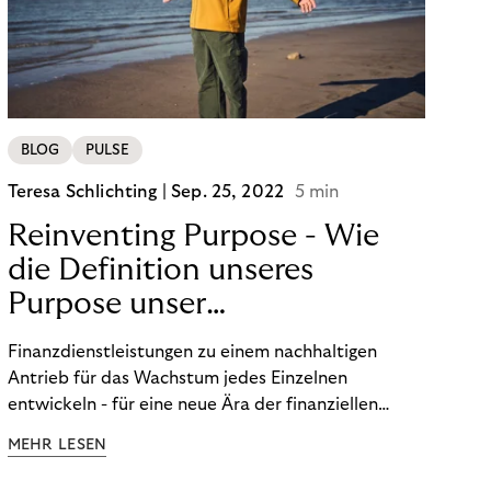
BLOG
PULSE
Teresa Schlichting |
Sep. 25, 2022
5 min
Reinventing Purpose - Wie
die Definition unseres
Purpose unser
Transformation beeinflusst
Finanzdienstleistungen zu einem nachhaltigen
hat!
Antrieb für das Wachstum jedes Einzelnen
entwickeln - für eine neue Ära der finanziellen
Freiheit. Die Definition unseres Purpose war der
MEHR LESEN
Startpunkt unserer Transformation. Lesen Sie mehr
über unsere FinTech Ambitionen und wie wir unsere