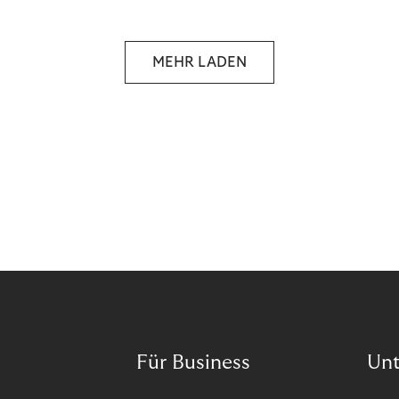
Wann ist in Zeiten von Pandemie und humanitären
Krisen der richtige Moment, über eine Zukunft zu
sprechen, die den Menschen in den Mittelpunkt
MEHR LADEN
unseres wirtschaftlichen Handelns stellt? Eine
Zukunft, die auf der festen Überzeugung aufbaut,
dass jeder das Recht haben sollte, seiner Berufung
und Leidenschaft zu folgen?
Für Business
Un