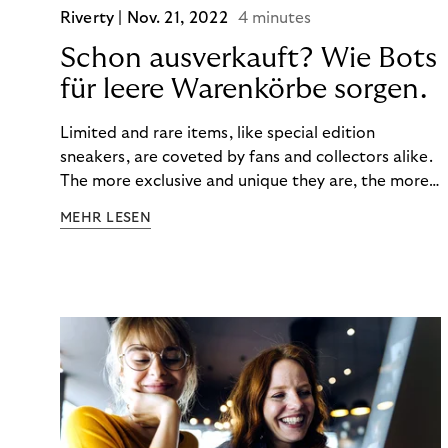
Riverty |
Nov. 21, 2022
4 minutes
Schon ausverkauft? Wie Bots
für leere Warenkörbe sorgen.
Limited and rare items, like special edition
sneakers, are coveted by fans and collectors alike.
The more exclusive and unique they are, the more
the obsession grows. The fashion and lifestyle
MEHR LESEN
industry uses artificial scarcity, also known as a
“drop”, to boost sales and provide exclusive brand
experiences. Resellers can and do exploit this,
reselling products for several times their original
value. You might be thinking, “Kerching!”. But this is
really an unwanted side effect – one which more
and more companies are taking technical steps to
tackle.