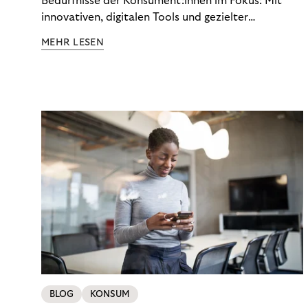
Bedürfnisse der Konsument:innen im Fokus: Mit
innovativen, digitalen Tools und gezielter
Aufklärung zu Finanzthemen helfen wir Menschen,
MEHR LESEN
ein Leben in finanzieller Freiheit zu führen. So
wollen wir eine nachhaltige Art schaffen,
einzukaufen, zu konsumieren und zu zahlen.
BLOG
KONSUM