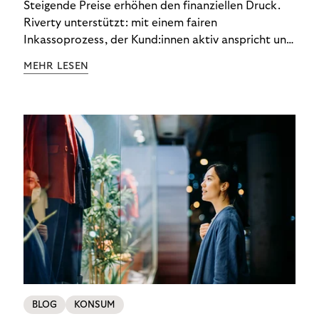
Steigende Preise erhöhen den finanziellen Druck.
Riverty unterstützt: mit einem fairen
Inkassoprozess, der Kund:innen aktiv anspricht und
ihnen einfache digitale Zahlungs-Tools bietet und
MEHR LESEN
Finanzbildung ermöglicht. So bleiben Menschen
finanziell unabhängig – und in einem
selbstbestimmten Customer Lifecycle mit Ihrem
Unternehmen.
BLOG
KONSUM