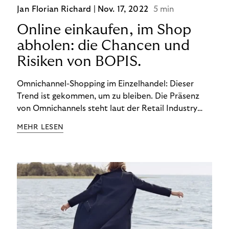
Jan Florian Richard |
Nov. 17, 2022
5 min
Online einkaufen, im Shop
abholen: die Chancen und
Risiken von BOPIS.
Omnichannel-Shopping im Einzelhandel: Dieser
Trend ist gekommen, um zu bleiben. Die Präsenz
von Omnichannels steht laut der Retail Industry
Leaders Association auf Platz 1 der Dinge, auf die
MEHR LESEN
nicht mehr verzichtet werden kann. Ein fester
Bestandteil des Modells ist das Prinzip „Buy Online,
Pick up In-Store“ (BOPIS): Nutzer:innen kaufen
online ein und holen die Ware im Shop ab. BOPIS
bietet zwar viele Vorteile, hat aber auch seinen
Preis. Potenzielle Betrugsfälle oder zusätzliche
Betriebskosten sind nur einige der Risiken. Ist es
das also wert? Wir stellen die Vor- und Nachteile