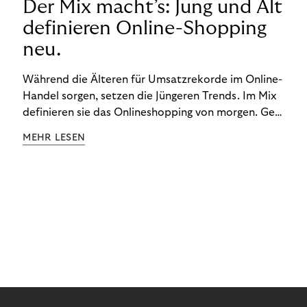
Der Mix macht’s: Jung und Alt
definieren Online-Shopping
neu.
Während die Älteren für Umsatzrekorde im Online-
Handel sorgen, setzen die Jüngeren Trends. Im Mix
definieren sie das Onlineshopping von morgen. Gen
Z und Best Ager eint im Onlineshopping eine
MEHR LESEN
gemeinsame Leidenschaft - allerdings
unterscheiden sie sich in ihren Vorlieben und
Verhaltensweisen. Wir haben uns das genauer
angeschaut.