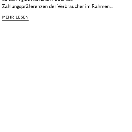
Zahlungspräferenzen der Verbraucher im Rahmen
der Subscription Economy. Lesen Sie die
MEHR LESEN
Ergebnisse, um zu erfahren, wie Sie
kundenzentrierte Zahlungsstrategien entwickeln.