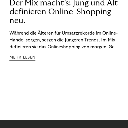
Der Mix macht’s: Jung und Alt
definieren Online-Shopping
neu.
Während die Älteren für Umsatzrekorde im Online-
Handel sorgen, setzen die Jüngeren Trends. Im Mix
definieren sie das Onlineshopping von morgen. Gen
Z und Best Ager eint im Onlineshopping eine
MEHR LESEN
gemeinsame Leidenschaft - allerdings
unterscheiden sie sich in ihren Vorlieben und
Verhaltensweisen. Wir haben uns das genauer
angeschaut.