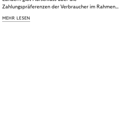
Zahlungspräferenzen der Verbraucher im Rahmen
der Subscription Economy. Lesen Sie die
MEHR LESEN
Ergebnisse, um zu erfahren, wie Sie
kundenzentrierte Zahlungsstrategien entwickeln.