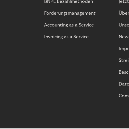
BNPL Bezahlmethoden
Jetzt
Forderungsmanagement
Über
Accounting as a Service
Unse
Invoicing as a Service
New
Impr
Stre
Besc
Date
Comp