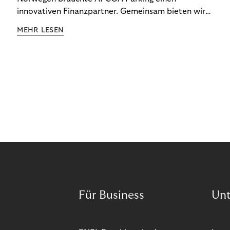
innovativen Finanzpartner. Gemeinsam bieten wir
den Kund:innen ein reibungsloses Free-Flow-
MEHR LESEN
Erlebnis.
Für Business
Un