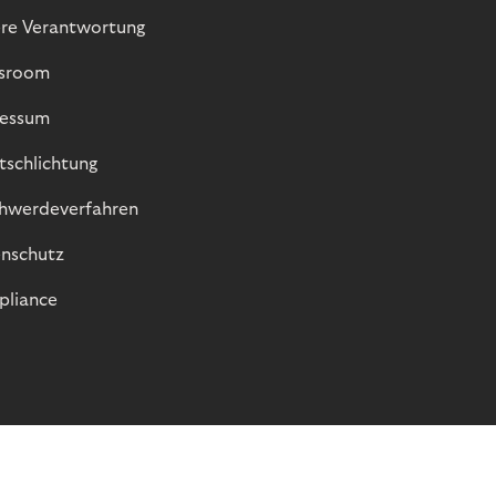
re Verantwortung
sroom
essum
itschlichtung
hwerdeverfahren
nschutz
liance
© Riverty 2026
Datenschutz und Cookies