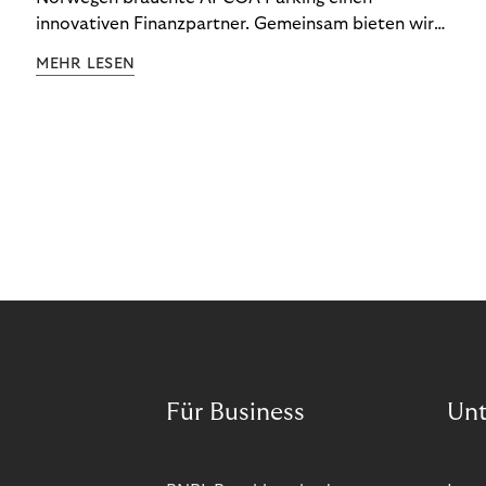
innovativen Finanzpartner. Gemeinsam bieten wir
den Kund:innen ein reibungsloses Free-Flow-
MEHR LESEN
Erlebnis.
Für Business
Un