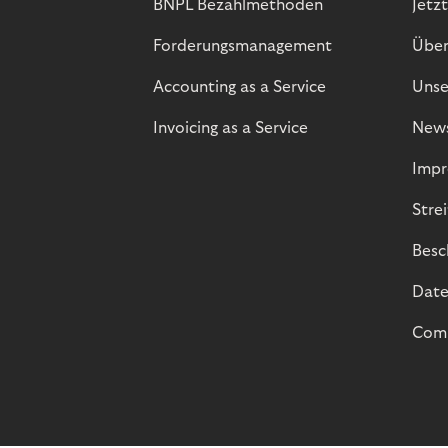
BNPL Bezahlmethoden
Jetzt
Forderungsmanagement
Über
Accounting as a Service
Unse
Invoicing as a Service
New
Impr
Stre
Besc
Date
Comp