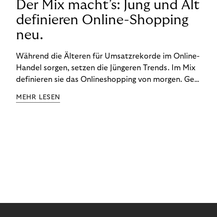
Der Mix macht’s: Jung und Alt
definieren Online-Shopping
neu.
Während die Älteren für Umsatzrekorde im Online-
Handel sorgen, setzen die Jüngeren Trends. Im Mix
definieren sie das Onlineshopping von morgen. Gen
Z und Best Ager eint im Onlineshopping eine
MEHR LESEN
gemeinsame Leidenschaft - allerdings
unterscheiden sie sich in ihren Vorlieben und
Verhaltensweisen. Wir haben uns das genauer
angeschaut.