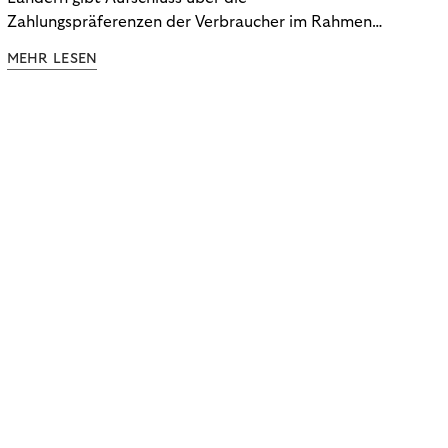
Zahlungspräferenzen der Verbraucher im Rahmen
der Subscription Economy. Lesen Sie die
MEHR LESEN
Ergebnisse, um zu erfahren, wie Sie
kundenzentrierte Zahlungsstrategien entwickeln.