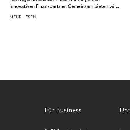
innovativen Finanzpartner. Gemeinsam bieten wir
den Kund:innen ein reibungsloses Free-Flow-
MEHR LESEN
Erlebnis.
Für Business
Un