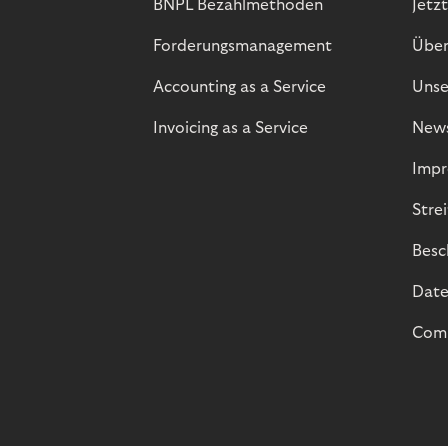
BNPL Bezahlmethoden
Jetzt
Forderungsmanagement
Über
Accounting as a Service
Unse
Invoicing as a Service
New
Impr
Stre
Besc
Date
Comp