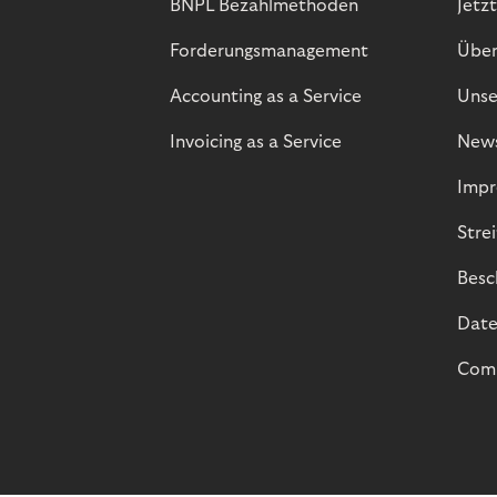
BNPL Bezahlmethoden
Jetzt
Forderungsmanagement
Über
Accounting as a Service
Unse
Invoicing as a Service
New
Impr
Stre
Besc
Date
Comp