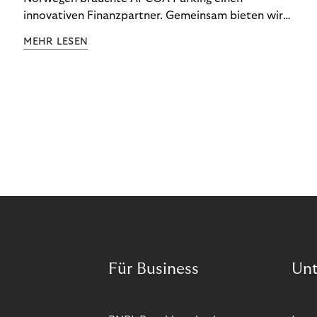
innovativen Finanzpartner. Gemeinsam bieten wir
den Kund:innen ein reibungsloses Free-Flow-
MEHR LESEN
Erlebnis.
Für Business
Un