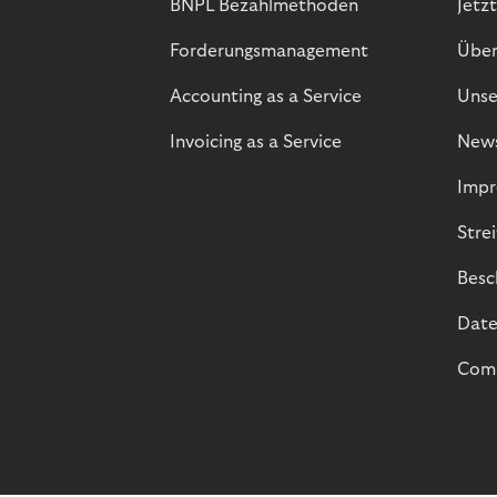
BNPL Bezahlmethoden
Jetzt
Forderungsmanagement
Über
Accounting as a Service
Unse
Invoicing as a Service
New
Impr
Stre
Besc
Date
Comp