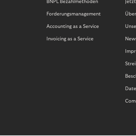
BNPL Bezahlmethoden
Jetzt
Forderungsmanagement
Über
Accounting as a Service
Unse
Invoicing as a Service
New
Impr
Stre
Besc
Date
Comp