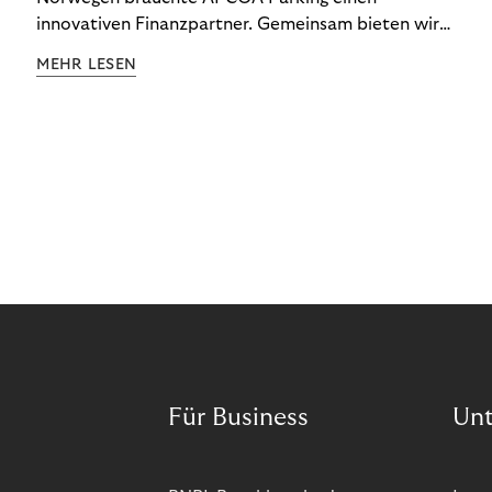
innovativen Finanzpartner. Gemeinsam bieten wir
den Kund:innen ein reibungsloses Free-Flow-
MEHR LESEN
Erlebnis.
Für Business
Un