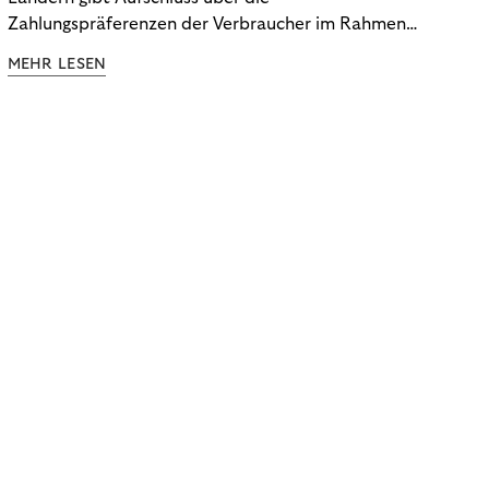
Zahlungspräferenzen der Verbraucher im Rahmen
der Subscription Economy. Lesen Sie die
MEHR LESEN
Ergebnisse, um zu erfahren, wie Sie
kundenzentrierte Zahlungsstrategien entwickeln.