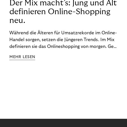
Der Mix macht’s: Jung und Alt
definieren Online-Shopping
neu.
Während die Älteren für Umsatzrekorde im Online-
Handel sorgen, setzen die Jüngeren Trends. Im Mix
definieren sie das Onlineshopping von morgen. Gen
Z und Best Ager eint im Onlineshopping eine
MEHR LESEN
gemeinsame Leidenschaft - allerdings
unterscheiden sie sich in ihren Vorlieben und
Verhaltensweisen. Wir haben uns das genauer
angeschaut.