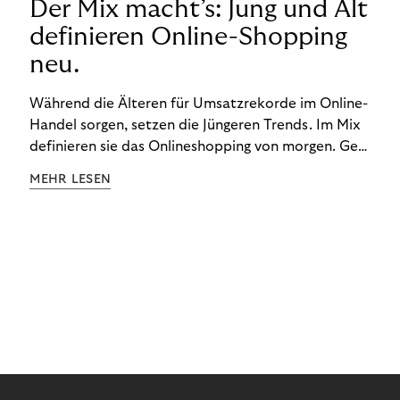
Der Mix macht’s: Jung und Alt
definieren Online-Shopping
neu.
Während die Älteren für Umsatzrekorde im Online-
Handel sorgen, setzen die Jüngeren Trends. Im Mix
definieren sie das Onlineshopping von morgen. Gen
Z und Best Ager eint im Onlineshopping eine
MEHR LESEN
gemeinsame Leidenschaft - allerdings
unterscheiden sie sich in ihren Vorlieben und
Verhaltensweisen. Wir haben uns das genauer
angeschaut.