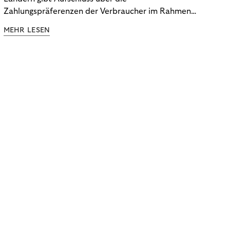
Zahlungspräferenzen der Verbraucher im Rahmen
der Subscription Economy. Lesen Sie die
MEHR LESEN
Ergebnisse, um zu erfahren, wie Sie
kundenzentrierte Zahlungsstrategien entwickeln.