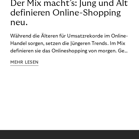
Der Mix macht’s: Jung und Alt
definieren Online-Shopping
neu.
Während die Älteren für Umsatzrekorde im Online-
Handel sorgen, setzen die Jüngeren Trends. Im Mix
definieren sie das Onlineshopping von morgen. Gen
Z und Best Ager eint im Onlineshopping eine
MEHR LESEN
gemeinsame Leidenschaft - allerdings
unterscheiden sie sich in ihren Vorlieben und
Verhaltensweisen. Wir haben uns das genauer
angeschaut.