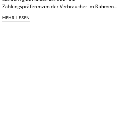
Zahlungspräferenzen der Verbraucher im Rahmen
der Subscription Economy. Lesen Sie die
MEHR LESEN
Ergebnisse, um zu erfahren, wie Sie
kundenzentrierte Zahlungsstrategien entwickeln.