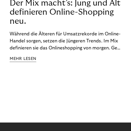
Der Mix macht’s: Jung und Alt
definieren Online-Shopping
neu.
Während die Älteren für Umsatzrekorde im Online-
Handel sorgen, setzen die Jüngeren Trends. Im Mix
definieren sie das Onlineshopping von morgen. Gen
Z und Best Ager eint im Onlineshopping eine
MEHR LESEN
gemeinsame Leidenschaft - allerdings
unterscheiden sie sich in ihren Vorlieben und
Verhaltensweisen. Wir haben uns das genauer
angeschaut.