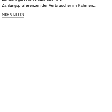
Zahlungspräferenzen der Verbraucher im Rahmen
der Subscription Economy. Lesen Sie die
MEHR LESEN
Ergebnisse, um zu erfahren, wie Sie
kundenzentrierte Zahlungsstrategien entwickeln.