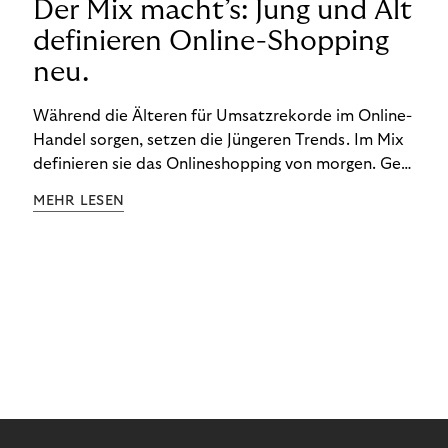
Der Mix macht’s: Jung und Alt
definieren Online-Shopping
neu.
Während die Älteren für Umsatzrekorde im Online-
Handel sorgen, setzen die Jüngeren Trends. Im Mix
definieren sie das Onlineshopping von morgen. Gen
Z und Best Ager eint im Onlineshopping eine
MEHR LESEN
gemeinsame Leidenschaft - allerdings
unterscheiden sie sich in ihren Vorlieben und
Verhaltensweisen. Wir haben uns das genauer
angeschaut.