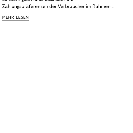
Zahlungspräferenzen der Verbraucher im Rahmen
der Subscription Economy. Lesen Sie die
MEHR LESEN
Ergebnisse, um zu erfahren, wie Sie
kundenzentrierte Zahlungsstrategien entwickeln.