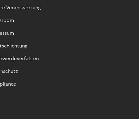
re Verantwortung
sroom
essum
itschlichtung
hwerdeverfahren
nschutz
liance
© Riverty 2026
Datenschutz und Cookies